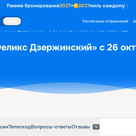
Раннее бронирование
2027
+
2027
миль каждому
рсии
Теплоход
Вопросы-ответы
Отзывы
72
Яхты
Расписание отправлений
А
«Феликс Дзержинский» с 26 октября по 29 октября 2026 года
еликс Дзержинский» с 26 окт
рсии
Теплоход
Вопросы-ответы
Отзывы
72