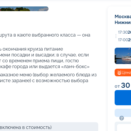
+
32
фотографий
Москв
Нижни
17:30
2
рута в каюте выбранного класса — она
17:00
2
нь окончания круиза питание
ени посадки и высадки; в случае, если
т со временем приема пищи, гостю
кафе города или выдается «ланч-бокс»
Цена
 заказное меню (выбор желаемого блюда из
исте заранее) с возможностью выбора
30
от
включена в стоимость)