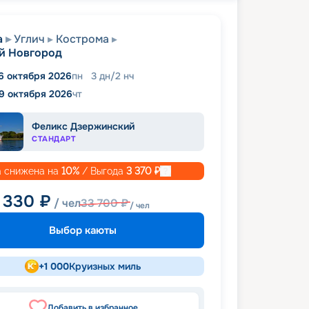
а
Углич
Кострома
й Новгород
6 октября 2026
пн
3
дн
/
2
нч
9 октября 2026
чт
Феликс Дзержинский
СТАНДАРТ
 снижена на
10
%
/ Выгода
3 370
₽
 330
₽
/ чел
33 700
₽
/ чел
Выбор каюты
+
1 000
Круизных миль
Добавить в избранное