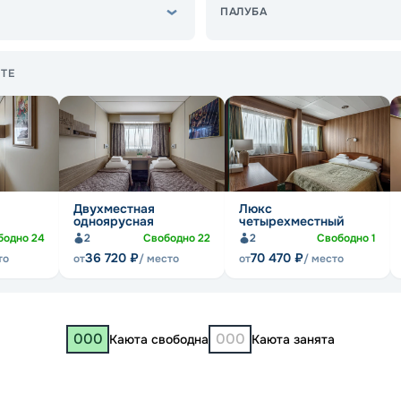
ПАЛУБА
ТЕ
Двухместная
Люкс
одноярусная
четырехместный
бодно
24
2
Свободно
22
2
Свободно
1
36 720
₽
70 470
₽
то
от
/ место
от
/ место
000
000
Каюта свободна
Каюта занята