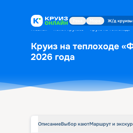
Описание
Выбор кают
Маршрут и экску
Река
Море
Ж/д круизы
Главная
•
Поиск круизов
•
Круиз на теплоходе 
Круиз на теплоходе «Ф
2026 года
Описание
Выбор кают
Маршрут и экску