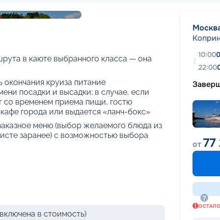
+
32
фотографий
Москв
Копри
10:00
0
рута в каюте выбранного класса — она
22:00
нь окончания круиза питание
Завер
ени посадки и высадки; в случае, если
т со временем приема пищи, гостю
кафе города или выдается «ланч-бокс»
 заказное меню (выбор желаемого блюда из
исте заранее) с возможностью выбора
77
от
ОСТАЛ
включена в стоимость)