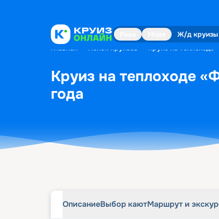
Описание
Выбор кают
Маршрут и экску
Река
Море
Ж/д круизы
Главная
•
Поиск круизов
•
Круиз на теплоходе 
Круиз на теплоходе «Ф
года
Описание
Выбор кают
Маршрут и экску