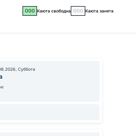
000
000
Каюта свободна
Каюта занята
Москв
Копри
10:00
0
08.2026
,
Суббота
а
22:00
Завер
ИЕ
77
от