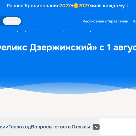
Раннее бронирование
2027
+
2027
миль каждому
рсии
Теплоход
Вопросы-ответы
Отзывы
72
Яхты
Расписание отправлений
А
«Феликс Дзержинский» с 1 августа по 6 августа 2026 года
еликс Дзержинский» с 1 авгус
рсии
Теплоход
Вопросы-ответы
Отзывы
72