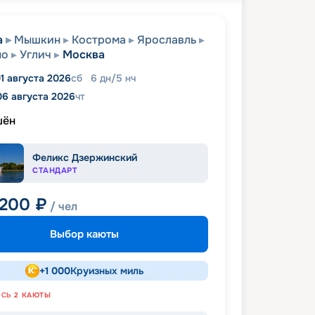
а
Мышкин
Кострома
Ярославль
но
Углич
Москва
1 августа 2026
сб
6
дн
/
5
нч
06 августа 2026
чт
шён
Феликс Дзержинский
СТАНДАРТ
 200
₽
/ чел
Выбор каюты
+
1 000
Круизных миль
ОСЬ
2
КАЮТЫ