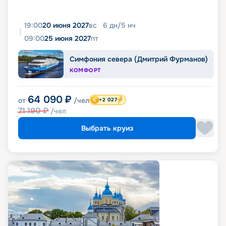
19:00
20 июня 2027
вс
6
дн
/
5
нч
09:00
25 июня 2027
пт
Симфония севера (Дмитрий Фурманов)
КОМФОРТ
64 090
₽
от
/чел
+2 027
71 190
₽
/чел
Выбрать круиз