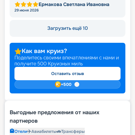
Ермакова Светлана Ивановна
29 июня 2026
Загрузить ещё 10
Как вам круиз?
Поделитесь своими впечатлениями с нами и
получите
500
Круизных миль
Оставить отзыв
+
500
Выгодные предложения от наших
партнеров
🏨
✈️
🚗
Отели
Авиабилеты
Трансферы