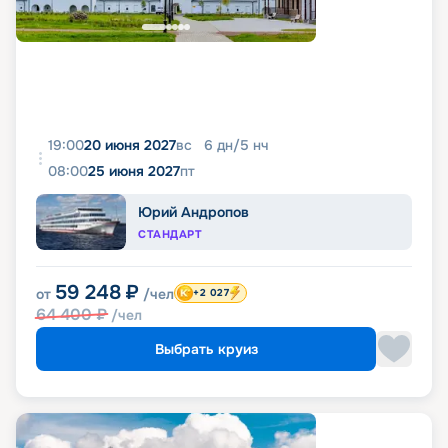
19:00
20 июня 2027
вс
6
дн
/
5
нч
08:00
25 июня 2027
пт
Юрий Андропов
СТАНДАРТ
59 248
₽
от
/чел
+2 027
64 400
₽
/чел
Выбрать круиз