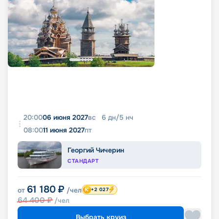
20:00
06 июня 2027
вс
6
дн
/
5
нч
08:00
11 июня 2027
пт
Георгий Чичерин
СТАНДАРТ
61 180
₽
от
/чел
+2 027
64 400
₽
/чел
Выбрать круиз