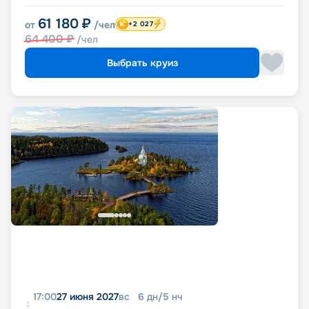
61 180
₽
от
/чел
+2 027
64 400
₽
/чел
Выбрать круиз
17:00
27 июня 2027
вс
6
дн
/
5
нч