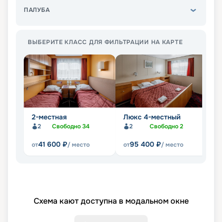
ПАЛУБА
ВЫБЕРИТЕ КЛАСС ДЛЯ ФИЛЬТРАЦИИ НА КАРТЕ
2-местная
Люкс 4-местный
О
2
Свободно
34
2
Свободно
2
41 600
₽
95 400
₽
от
/ место
от
/ место
от
Схема кают доступна в модальном окне