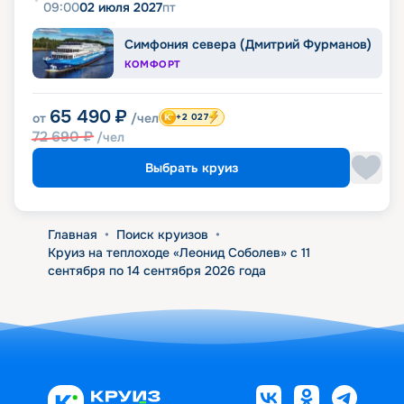
09:00
02 июля 2027
пт
Симфония севера (Дмитрий Фурманов)
КОМФОРТ
65 490
₽
от
/чел
+2 027
72 690
₽
/чел
Выбрать круиз
Главная
•
Поиск круизов
•
Круиз на теплоходе «Леонид Соболев» с 11
сентября по 14 сентября 2026 года