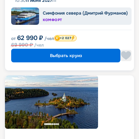
10:30
11 июня 2027
пт
Симфония севера (Дмитрий Фурманов)
КОМФОРТ
62 990
₽
от
/чел
+2 027
69 990
₽
/чел
Выбрать круиз