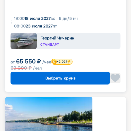
19:00
18 июля 2027
вс
6
дн
/
5
нч
08:00
23 июля 2027
пт
Георгий Чичерин
СТАНДАРТ
65 550
₽
от
/чел
+2 027
69 000
₽
/чел
Выбрать круиз