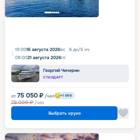
19:00
16 августа 2026
вс
6
дн
/
5
нч
08:00
21 августа 2026
пт
Георгий Чичерин
СТАНДАРТ
75 050
₽
от
/чел
+1 000
79 000
₽
/чел
Выбрать круиз