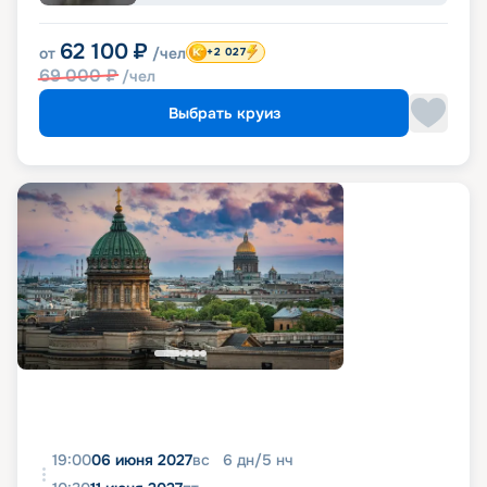
62 100
₽
от
/чел
+2 027
69 000
₽
/чел
Выбрать круиз
19:00
06 июня 2027
вс
6
дн
/
5
нч