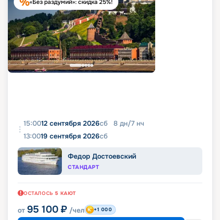
«Без раздумий»: скидка 25%!
15:00
12 сентября 2026
сб
8
дн
/
7
нч
13:00
19 сентября 2026
сб
Федор Достоевский
СТАНДАРТ
ОСТАЛОСЬ
5
КАЮТ
95 100
₽
от
/чел
+1 000