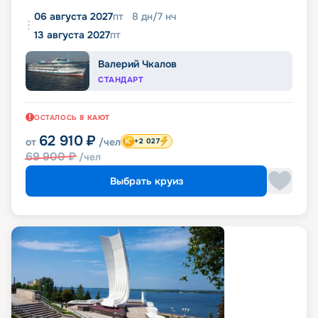
06 августа 2027
пт
8
дн
/
7
нч
13 августа 2027
пт
Валерий Чкалов
СТАНДАРТ
ОСТАЛОСЬ
8
КАЮТ
62 910
₽
от
/чел
+2 027
69 900
₽
/чел
Выбрать круиз