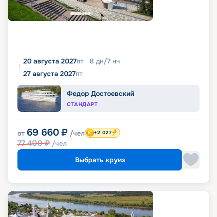
20 августа 2027
пт
8
дн
/
7
нч
27 августа 2027
пт
Федор Достоевский
СТАНДАРТ
69 660
₽
от
/чел
+2 027
77 400
₽
/чел
Выбрать круиз