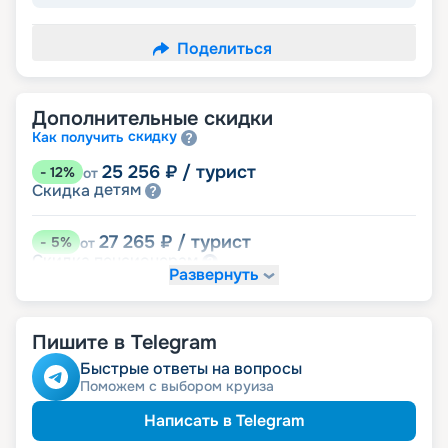
Поделиться
Дополнительные скидки
скидку
Как получить
25 256
₽
/ турист
-
12
%
от
детям
Скидка
27 265
₽
/ турист
-
5
%
от
пенсионерам
Скидка
Развернуть
именинникам
Скидка
Скидка на юбилей свадьбы, кратный 5-ти
годам
Пишите в Telegram
Быстрые ответы на вопросы
Поможем с выбором круиза
Написать в Telegram