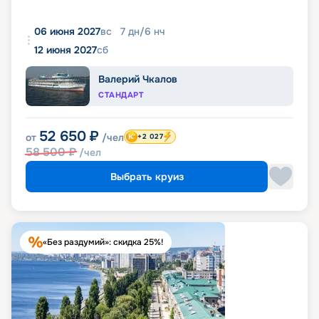
06 июня 2027
вс
7
дн
/
6
нч
12 июня 2027
сб
Валерий Чкалов
СТАНДАРТ
52 650
₽
от
/чел
+2 027
58 500
₽
/чел
Выбрать круиз
«Без раздумий»: скидка 25%!