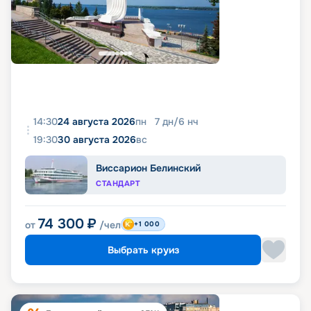
14:30
24 августа 2026
пн
7
дн
/
6
нч
19:30
30 августа 2026
вс
Виссарион Белинский
СТАНДАРТ
74 300
₽
от
/чел
+1 000
Выбрать круиз