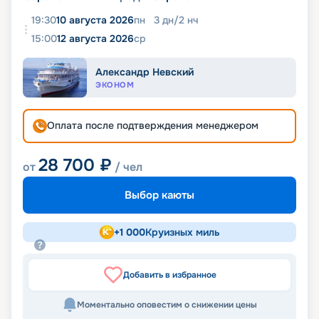
19:30
10 августа 2026
пн
3
дн
/
2
нч
15:00
12 августа 2026
ср
Александр Невский
ЭКОНОМ
Оплата после подтверждения менеджером
28 700
₽
от
/ чел
Выбор каюты
+
1 000
Круизных миль
Добавить в избранное
Моментально оповестим о снижении цены