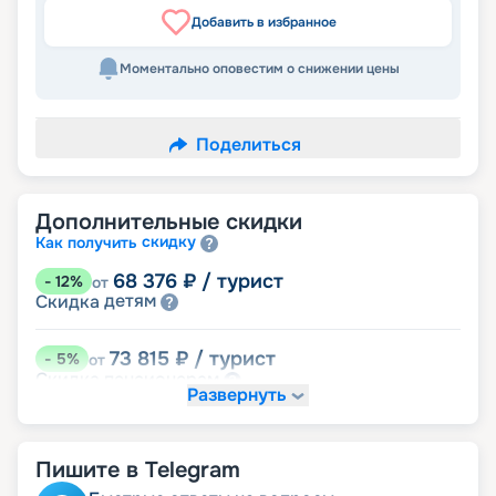
Добавить в избранное
Моментально оповестим о снижении цены
Поделиться
Дополнительные скидки
скидку
Как получить
68 376
₽
/ турист
-
12
%
от
детям
Скидка
73 815
₽
/ турист
-
5
%
от
пенсионерам
Скидка
Развернуть
именинникам
Скидка
Скидка на юбилей свадьбы, кратный 5-ти
годам
Пишите в Telegram