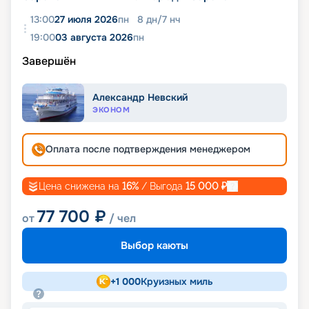
13:00
27 июля 2026
пн
8
дн
/
7
нч
19:00
03 августа 2026
пн
Завершён
Александр Невский
ЭКОНОМ
Оплата после подтверждения менеджером
Цена снижена на
16
%
/ Выгода
15 000
₽
77 700
₽
от
/ чел
Выбор каюты
+
1 000
Круизных миль