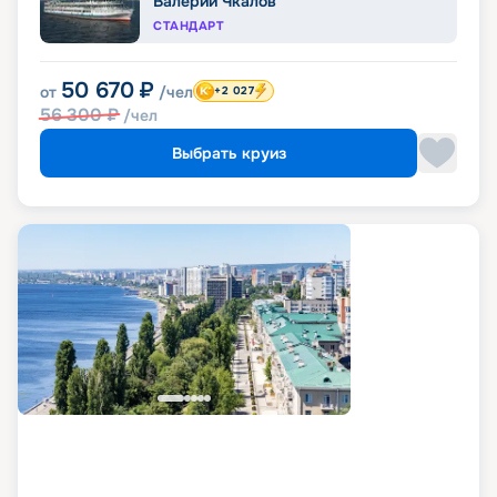
Валерий Чкалов
СТАНДАРТ
50 670
₽
от
/чел
+2 027
56 300
₽
/чел
Выбрать круиз