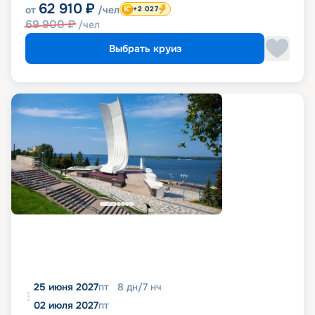
62 910
₽
от
/чел
+2 027
69 900
₽
/чел
Выбрать круиз
25 июня 2027
пт
8
дн
/
7
нч
02 июля 2027
пт