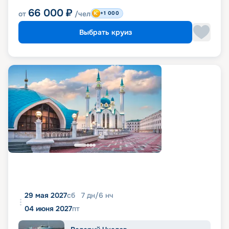
66 000
₽
от
/чел
+1 000
Выбрать круиз
29 мая 2027
сб
7
дн
/
6
нч
04 июня 2027
пт