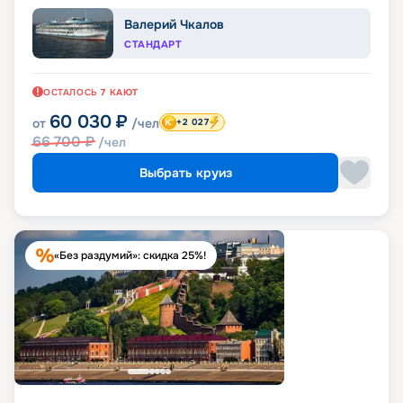
Валерий Чкалов
СТАНДАРТ
ОСТАЛОСЬ
7
КАЮТ
60 030
₽
от
/чел
+2 027
66 700
₽
/чел
Выбрать круиз
«Без раздумий»: скидка 25%!