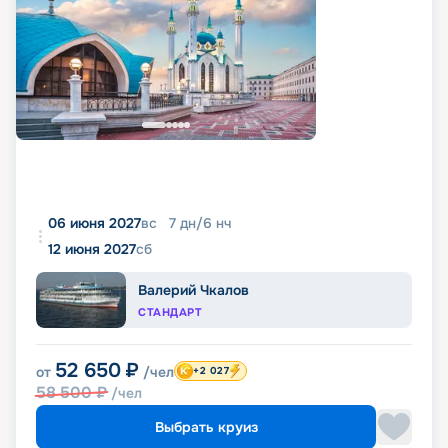
06 июня 2027
вс
7
дн
/
6
нч
12 июня 2027
сб
Валерий Чкалов
СТАНДАРТ
52 650
₽
от
/чел
+2 027
58 500
₽
/чел
Выбрать круиз