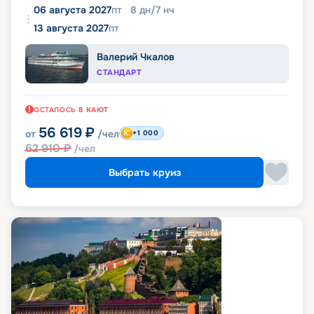
06 августа 2027
пт
8
дн
/
7
нч
13 августа 2027
пт
Валерий Чкалов
СТАНДАРТ
ОСТАЛОСЬ
8
КАЮТ
56 619
₽
от
/чел
+1 000
62 910
₽
/чел
Выбрать круиз