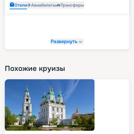
🏨
✈️
🚗
Отели
Авиабилеты
Трансферы
Развернуть
Похожие круизы