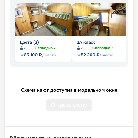
Дзета (2)
2А класс
Л
2
Свободно
2
2
Свободно
2
65 100
₽
52 200
₽
от
/ место
от
/ место
от
Схема кают доступна в модальном окне
Открыть схему