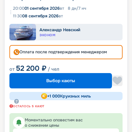
20:00
01 сентября 2026
вт
8
дн
/
7
нч
11:30
08 сентября 2026
вт
Александр Невский
ЭКОНОМ
Оплата после подтверждения менеджером
52 200
₽
от
/ чел
Выбор каюты
+
1 000
Круизных миль
ОСТАЛОСЬ
5
КАЮТ
Моментально оповестим вас
о снижении цены