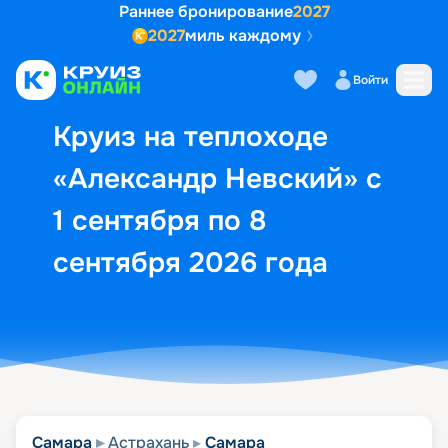
Раннее бронирование
2027
2027
миль каждому
Описание
Выбор кают
Маршрут и экск
Войти
Круиз на теплоходе
«Александр Невский» с
1 сентября по 8
сентября 2026 года
Самара
Астрахань
Самара