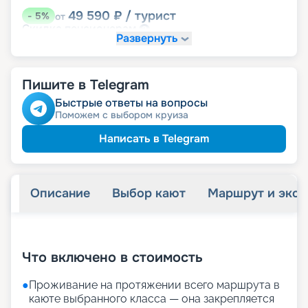
49 590
₽
/ турист
-
5
%
от
пенсионерам
Скидка
Развернуть
именинникам
Скидка
Скидка на юбилей свадьбы, кратный 5-ти
годам
Пишите в Telegram
Быстрые ответы на вопросы
Поможем с выбором круиза
Написать в Telegram
Описание
Выбор кают
Маршрут и экск
+
14
фотографий
Что включено в стоимость
●
Проживание на протяжении всего маршрута в
каюте выбранного класса — она закрепляется