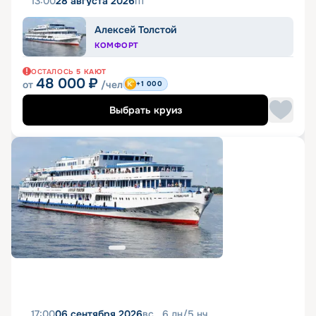
13:00
28 августа 2026
пт
Алексей Толстой
КОМФОРТ
ОСТАЛОСЬ
5
КАЮТ
48 000
₽
от
/чел
+1 000
Выбрать круиз
17:00
06 сентября 2026
вс
6
дн
/
5
нч