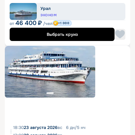
Урал
ЭКОНОМ
46 400
₽
от
/чел
+1 000
Выбрать круиз
18:30
23 августа 2026
вс
6
дн
/
5
нч