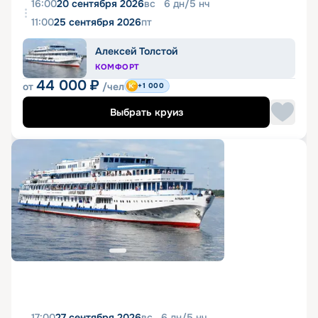
16:00
20 сентября 2026
вс
6
дн
/
5
нч
11:00
25 сентября 2026
пт
Алексей Толстой
КОМФОРТ
44 000
₽
от
/чел
+1 000
Выбрать круиз
17:00
27 сентября 2026
вс
6
дн
/
5
нч