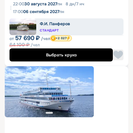
22:00
30 августа 2027
пн
8
дн
/
7
нч
17:00
06 сентября 2027
пн
Ф.И. Панферов
СТАНДАРТ
57 690
₽
от
/чел
+2 027
64 100
₽
/чел
Выбрать круиз