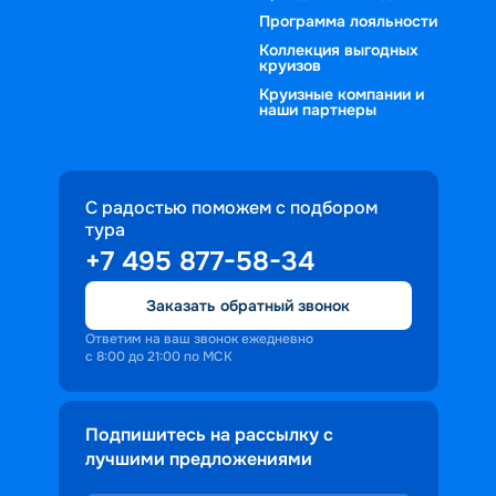
дней
9 дней
10 дней
12 дней
13 дней
до Перми
 — ограничений просто нет.       
Программа лояльности
14 дней
Коллекция выгодных
круизов
в мае
в июне
в июле
в августе
в 
Круизные компании и
сентябре
в октябре
наши партнеры
С радостью поможем с подбором
тура
+7 495 877-58-34
Заказать обратный звонок
Ответим на ваш звонок ежедневно
с 8:00 до 21:00 по МСК
Подпишитесь на рассылку с
лучшими предложениями