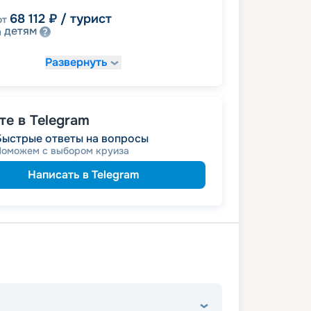
68 112
₽
/ турист
от
детям
а
Развернуть
73 530
₽
/ турист
т
пенсионерам
а
именинникам
а
 на юбилей свадьбы, кратный 5-ти
е в Telegram
Быстрые ответы на вопросы
Поможем с выбором круиза
Написать в Telegram