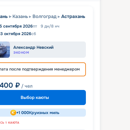
ань
Казань
Волгоград
Астрахань
5 сентября 2026
пт
9
дн
/
8
нч
3 октября 2026
сб
Александр Невский
ЭКОНОМ
лата после подтверждения менеджером
 400
₽
/ чел
Выбор каюты
+
1 000
Круизных миль
АСЬ
1
КАЮТА