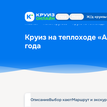
Описание
Выбор кают
Маршрут и экску
Река
Море
Ж/д круизы
Главная
•
Поиск круизов
•
Круиз на теплоходе 
Круиз на теплоходе «А
года
Описание
Выбор кают
Маршрут и экску