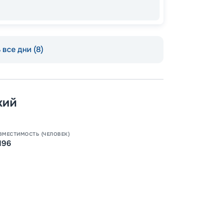
все дни (8)
кий
ВМЕСТИМОСТЬ (ЧЕЛОВЕК)
196
Допо
Как пол
-
12
%