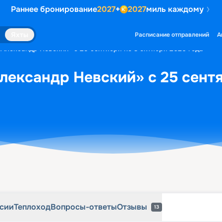
Раннее бронирование
2027
+
2027
миль каждому
рсии
Теплоход
Вопросы-ответы
Отзывы
13
Яхты
Расписание отправлений
А
«Александр Невский» с 25 сентября по 3 октября 2026 года
лександр Невский» с 25 сентя
рсии
Теплоход
Вопросы-ответы
Отзывы
13