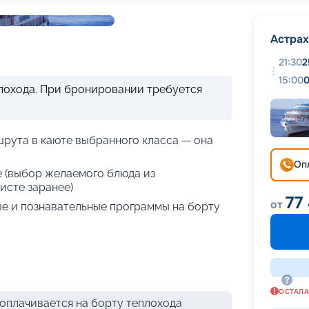
+
13
фотографий
Астрах
21:30
2
15:00
0
плохода. При бронировании требуется
рута в каюте выбранного класса — она
Оп
е (выбор желаемого блюда из
исте заранее)
77
от
е и познавательные программы на борту
ОСТАЛ
оплачивается на борту теплохода