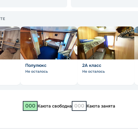
ТЕ
Полулюкс
2А класс
Не осталось
Не осталось
000
000
Каюта свободна
Каюта занята