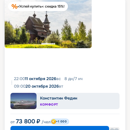
«Успей купить»: скидка 15%!
22:00
11 октября 2026
вс
8
дн
/
7
нч
09:00
20 октября 2026
вт
Константин Федин
КОМФОРТ
73 800
₽
от
/чел
+1 000