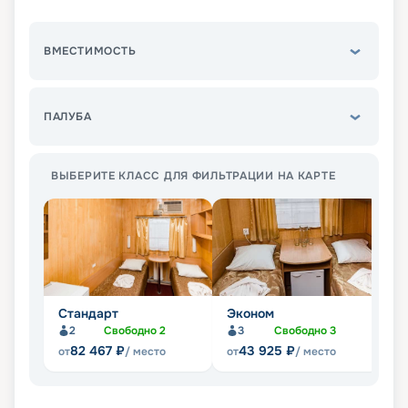
ВМЕСТИМОСТЬ
ПАЛУБА
ВЫБЕРИТЕ КЛАСС ДЛЯ ФИЛЬТРАЦИИ НА КАРТЕ
Стандарт
Эконом
П
2
Свободно
2
3
Свободно
3
Не
82 467
₽
43 925
₽
от
/ место
от
/ место