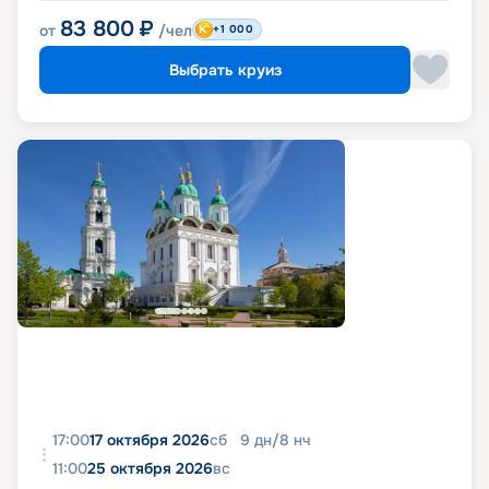
83 800
₽
от
/чел
+1 000
Выбрать круиз
17:00
17 октября 2026
сб
9
дн
/
8
нч
11:00
25 октября 2026
вс