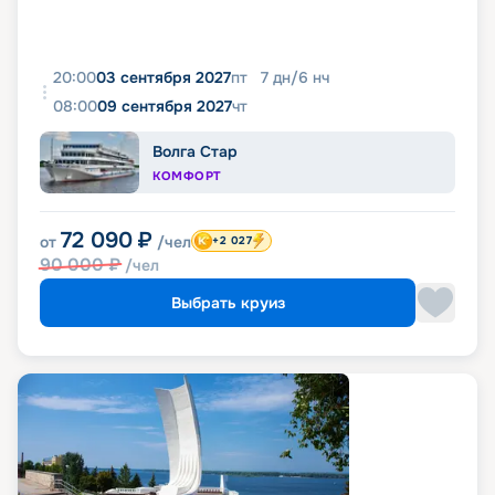
20:00
03 сентября 2027
пт
7
дн
/
6
нч
08:00
09 сентября 2027
чт
Волга Стар
КОМФОРТ
72 090
₽
от
/чел
+2 027
90 000
₽
/чел
Выбрать круиз