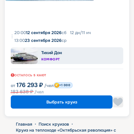
20:00
12 сентября 2026
сб
12
дн
/
11
нч
13:00
23 сентября 2026
ср
Тихий Дон
КОМФОРТ
ОСТАЛОСЬ
5
КАЮТ
176 293
₽
от
/чел
+1 000
183 638
₽
/чел
Выбрать круиз
Главная
•
Поиск круизов
•
Круиз на теплоходе «Октябрьская революция» с