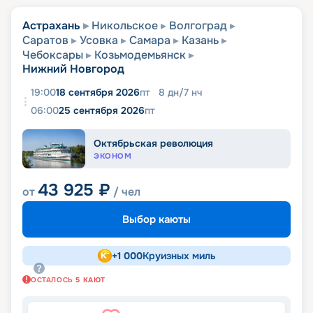
Астрахань
Никольское
Волгоград
Саратов
Усовка
Самара
Казань
Чебоксары
Козьмодемьянск
Нижний Новгород
19:00
18 сентября 2026
пт
8
дн
/
7
нч
06:00
25 сентября 2026
пт
Октябрьская революция
ЭКОНОМ
43 925
₽
от
/ чел
Выбор каюты
+
1 000
Круизных миль
ОСТАЛОСЬ
5
КАЮТ