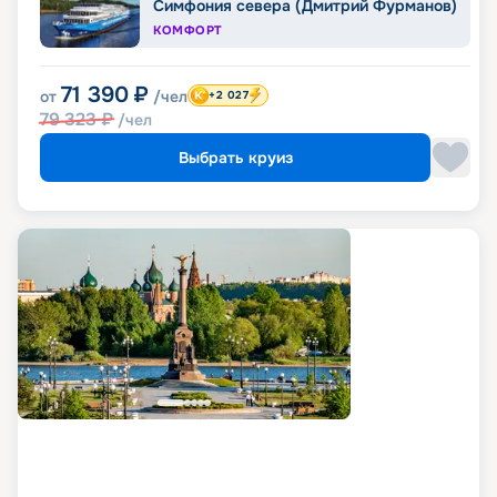
Симфония севера (Дмитрий Фурманов)
КОМФОРТ
71 390
₽
от
/чел
+2 027
79 323
₽
/чел
Выбрать круиз