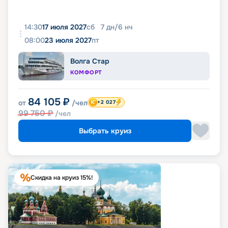
14:30
17 июля 2027
сб
7
дн
/
6
нч
08:00
23 июля 2027
пт
Волга Стар
КОМФОРТ
84 105
₽
от
/чел
+2 027
99 750
₽
/чел
Выбрать круиз
Скидка на круиз 15%!