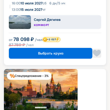
16:00
10 июля 2027
сб
6
дн
/
5
нч
13:00
15 июля 2027
чт
Сергей Дягилев
КОМФОРТ
78 098
₽
от
/чел
+2 027
87 750
₽
/чел
Выбрать круиз
Спецпредложение - 3%