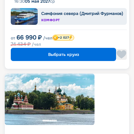
16:30
05 мая 2027
ср
Симфония севера (Дмитрий Фурманов)
КОМФОРТ
66 990
₽
от
/чел
+2 027
74 434
₽
/чел
Выбрать круиз