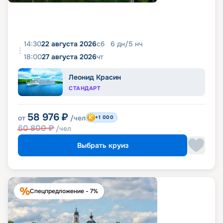
14:30
22 августа 2026
сб
6
дн
/
5
нч
18:00
27 августа 2026
чт
Леонид Красин
СТАНДАРТ
58 976
₽
от
/чел
+1 000
60 800
₽
/чел
Выбрать круиз
Спецпредложение - 7%