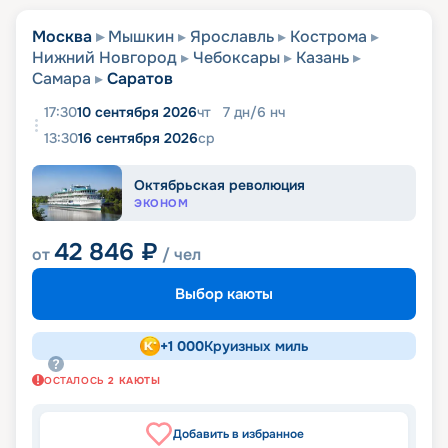
Москва
Мышкин
Ярославль
Кострома
Нижний Новгород
Чебоксары
Казань
Самара
Саратов
17:30
10 сентября 2026
чт
7
дн
/
6
нч
13:30
16 сентября 2026
ср
Октябрьская революция
ЭКОНОМ
42 846
₽
от
/ чел
Выбор каюты
+
1 000
Круизных миль
ОСТАЛОСЬ
2
КАЮТЫ
Добавить в избранное