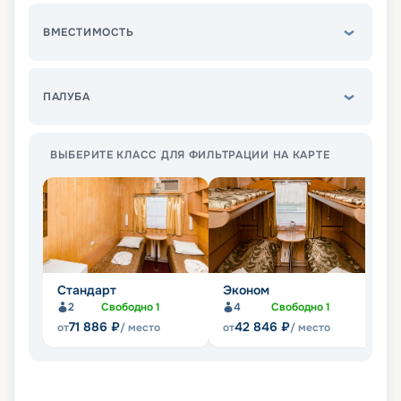
ВМЕСТИМОСТЬ
ПАЛУБА
ВЫБЕРИТЕ КЛАСС ДЛЯ ФИЛЬТРАЦИИ НА КАРТЕ
Стандарт
Эконом
П
2
Свободно
1
4
Свободно
1
Не
71 886
₽
42 846
₽
от
/ место
от
/ место