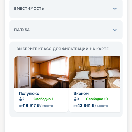
ВМЕСТИМОСТЬ
ПАЛУБА
ВЫБЕРИТЕ КЛАСС ДЛЯ ФИЛЬТРАЦИИ НА КАРТЕ
Полулюкс
Эконом
Л
2
Свободно
1
3
Свободно
10
Не
118 917
₽
43 961
₽
от
/ место
от
/ место