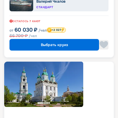
Валерий Чкалов
СТАНДАРТ
ОСТАЛОСЬ
7
КАЮТ
60 030
₽
от
/чел
+2 027
66 700
₽
/чел
Выбрать круиз