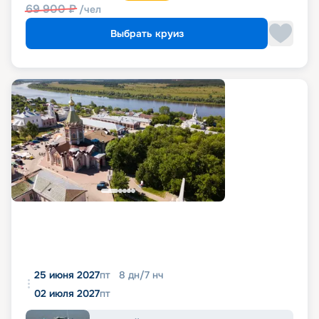
69 900
₽
/чел
Выбрать круиз
25 июня 2027
пт
8
дн
/
7
нч
02 июля 2027
пт