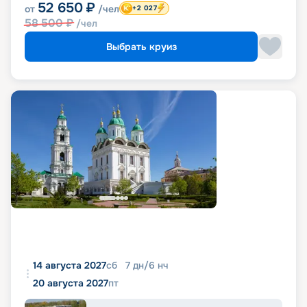
52 650
₽
от
/чел
+2 027
58 500
₽
/чел
Выбрать круиз
14 августа 2027
сб
7
дн
/
6
нч
20 августа 2027
пт