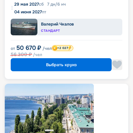
29 мая 2027
сб
7
дн
/
6
нч
04 июня 2027
пт
Валерий Чкалов
СТАНДАРТ
50 670
₽
от
/чел
+2 027
56 300
₽
/чел
Выбрать круиз