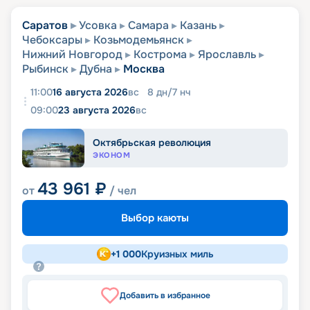
Саратов
Усовка
Самара
Казань
Чебоксары
Козьмодемьянск
Нижний Новгород
Кострома
Ярославль
Рыбинск
Дубна
Москва
11:00
16 августа 2026
вс
8
дн
/
7
нч
09:00
23 августа 2026
вс
Октябрьская революция
ЭКОНОМ
43 961
₽
от
/ чел
Выбор каюты
+
1 000
Круизных миль
Добавить в избранное