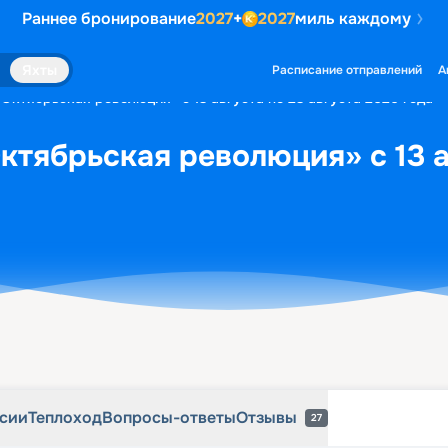
Раннее бронирование
2027
+
2027
миль каждому
рсии
Теплоход
Вопросы-ответы
Отзывы
27
Яхты
Расписание отправлений
А
«Октябрьская революция» с 13 августа по 23 августа 2026 года
ктябрьская революция» с 13 а
рсии
Теплоход
Вопросы-ответы
Отзывы
27