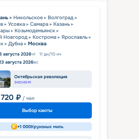
ань
Никольское
Волгоград
ов
Усовка
Самара
Казань
сары
Козьмодемьянск
й Новгород
Кострома
Ярославль
ск
Дубна
Москва
3 августа 2026
чт
11
дн
/
10
нч
23 августа 2026
вс
Октябрьская революция
ЭКОНОМ
 720
₽
/ чел
Выбор каюты
+
1 000
Круизных миль