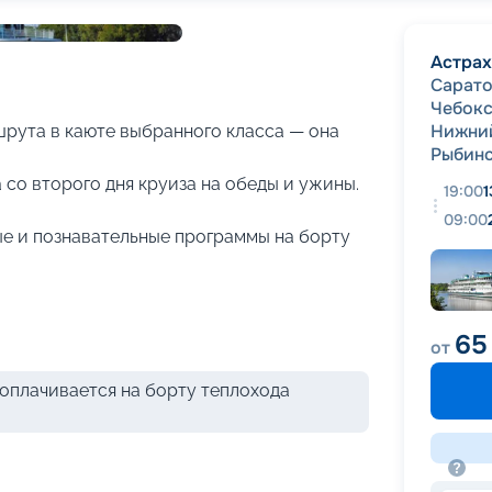
+
25
фотографий
Астрах
Сарат
Чебок
Нижни
рута в каюте выбранного класса — она
Рыбин
 со второго дня круиза на обеды и ужины.
19:00
1
09:00
е и познавательные программы на борту
65
от
оплачивается на борту теплохода