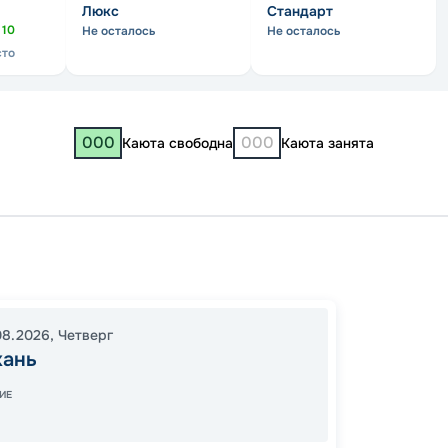
Люкс
Стандарт
о
10
Не осталось
Не осталось
сто
000
000
Каюта свободна
Каюта занята
Астрах
Сарат
Чебок
08.2026
,
Четверг
Нижни
хань
Рыбин
19:00
1
ИЕ
09:00