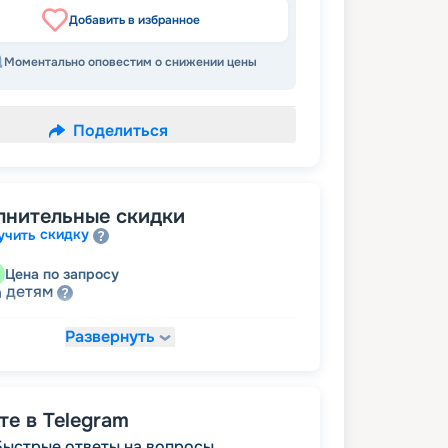
Добавить в избранное
Моментально оповестим о снижении цены
Поделиться
лнительные скидки
скидку
учить
Цена по запросу
детям
а
Развернуть
62 434
₽
/ турист
т
пенсионерам
а
е в Telegram
Быстрые ответы на вопросы