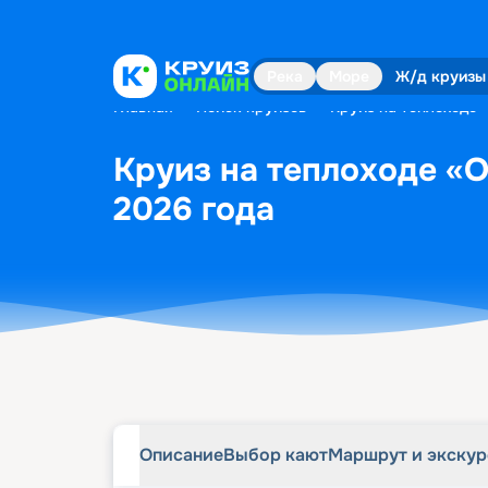
Описание
Выбор кают
Маршрут и экску
Река
Море
Ж/д круизы
Главная
•
Поиск круизов
•
Круиз на теплоходе 
Круиз на теплоходе «О
2026 года
Описание
Выбор кают
Маршрут и экску