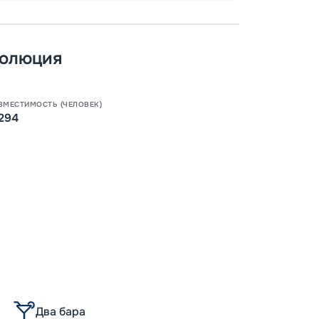
Как пол
-
100
%
Скидк
волюция
-
5
%
о
Скидк
ВМЕСТИМОСТЬ (ЧЕЛОВЕК)
294
Пишит
Два бара