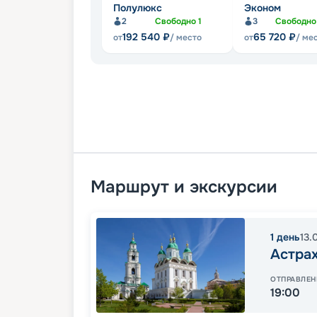
Полулюкс
Эконом
2
Свободно
1
3
Свободн
192 540
₽
65 720
₽
от
/ место
от
/ ме
Маршрут и экскурсии
1
день
13.
Астра
ОТПРАВЛЕН
19:00