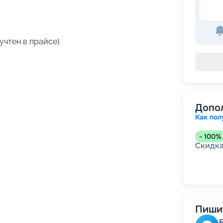
учтен в прайсе).
Допо
Как пол
-
100
%
Скидк
-
5
%
о
Скидк
Пишит