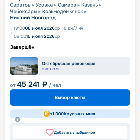
Саратов
Усовка
Самара
Казань
Чебоксары
Козьмодемьянск
Нижний Новгород
19:00
08 июля 2026
ср
8
дн
/
7
нч
06:00
15 июля 2026
ср
Завершён
Октябрьская революция
ЭКОНОМ
45 241
₽
от
/ чел
Выбор каюты
+
1 000
Круизных миль
Добавить в избранное