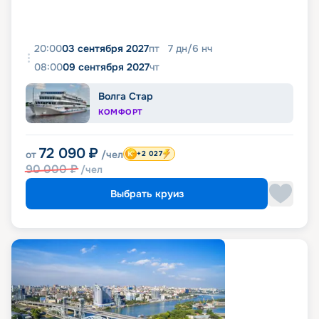
20:00
03 сентября 2027
пт
7
дн
/
6
нч
08:00
09 сентября 2027
чт
Волга Стар
КОМФОРТ
72 090
₽
от
/чел
+2 027
90 000
₽
/чел
Выбрать круиз