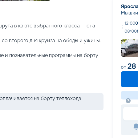
+
19
фотографий
Яросл
Мышки
12:00
0
рута в каюте выбранного класса — она
08:00
 со второго дня круиза на обеды и ужины.
е и познавательные программы на борту
28
от
оплачивается на борту теплохода