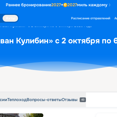
Раннее бронирование
2027
+
2027
миль каждому
рсии
Теплоход
Вопросы-ответы
Отзывы
43
Яхты
Расписание отправлений
А
«Иван Кулибин» с 2 октября по 6 октября 2026 года
ван Кулибин» с 2 октября по 
рсии
Теплоход
Вопросы-ответы
Отзывы
43