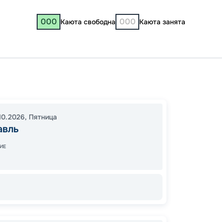
000
000
Каюта свободна
Каюта занята
Яросл
Мышки
12:00
0
10.2026
,
Пятница
авль
08:00
ИЕ
28
от