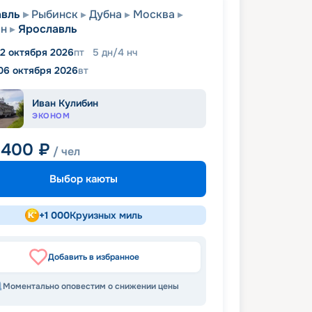
авль
Рыбинск
Дубна
Москва
н
Ярославль
2 октября 2026
пт
5
дн
/
4
нч
06 октября 2026
вт
Иван Кулибин
ЭКОНОМ
 400
₽
/ чел
Выбор каюты
+
1 000
Круизных миль
Добавить в избранное
Моментально оповестим о снижении цены