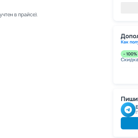
учтен в прайсе).
Допо
Как пол
-
100
%
Скидк
-
5
%
о
Скидк
Пишит