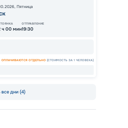
10.2026
,
Пятница
ск
СТОЯНКА
ОТПРАВЛЕНИЕ
2 ч 00 мин
19:30
ОПЛАЧИВАЮТСЯ ОТДЕЛЬНО
(СТОИМОСТЬ ЗА 1 ЧЕЛОВЕКА)
Допо
Как пол
все дни (4)
-
100
%
Скидк
-
5
%
о
Скидк