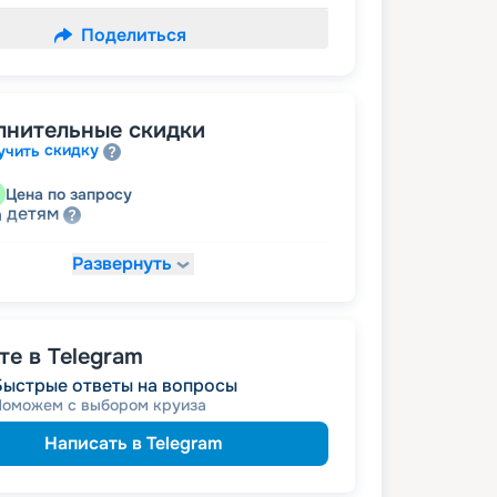
Поделиться
лнительные скидки
скидку
учить
Цена по запросу
детям
а
Развернуть
26 980
₽
/ турист
т
пенсионерам
а
е в Telegram
Быстрые ответы на вопросы
Поможем с выбором круиза
Написать в Telegram