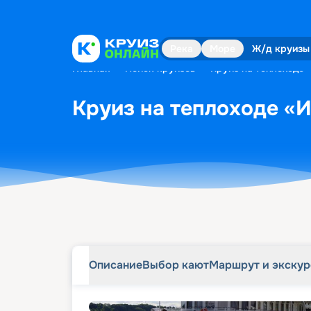
Описание
Выбор кают
Маршрут и экску
Река
Море
Ж/д круизы
Главная
•
Поиск круизов
•
Круиз на теплоходе 
Круиз на теплоходе «И
Описание
Выбор кают
Маршрут и экску