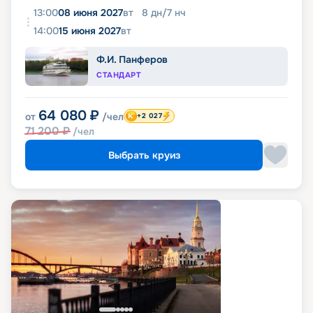
13:00
08 июня 2027
вт
8
дн
/
7
нч
14:00
15 июня 2027
вт
Ф.И. Панферов
СТАНДАРТ
64 080
₽
от
/чел
+2 027
71 200
₽
/чел
Выбрать круиз