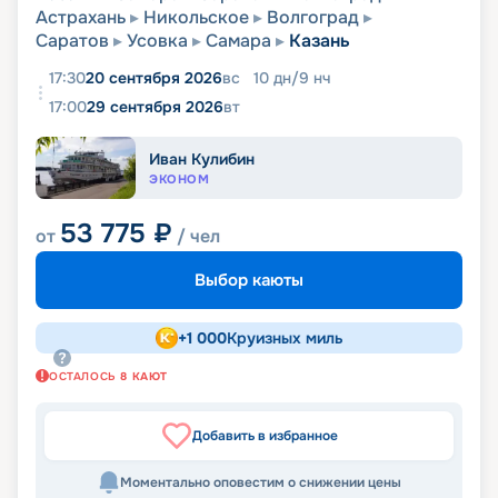
Астрахань
Никольское
Волгоград
Саратов
Усовка
Самара
Казань
17:30
20 сентября 2026
вс
10
дн
/
9
нч
17:00
29 сентября 2026
вт
Иван Кулибин
ЭКОНОМ
53 775
₽
от
/ чел
Выбор каюты
+
1 000
Круизных миль
ОСТАЛОСЬ
8
КАЮТ
Добавить в избранное
Моментально оповестим о снижении цены