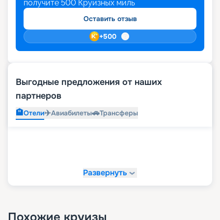
получите
500
Круизных миль
Оставить отзыв
+
500
Выгодные предложения от наших
партнеров
🏨
✈️
🚗
Отели
Авиабилеты
Трансферы
Развернуть
Похожие круизы