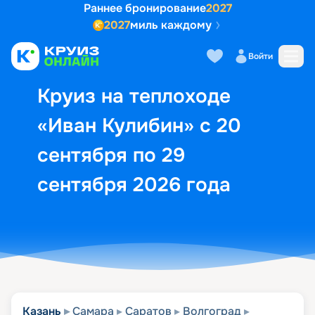
Раннее бронирование
2027
2027
миль каждому
Описание
Выбор кают
Маршрут и экск
Войти
Круиз на теплоходе
«Иван Кулибин» с 20
сентября по 29
сентября 2026 года
Казань
Самара
Саратов
Волгоград