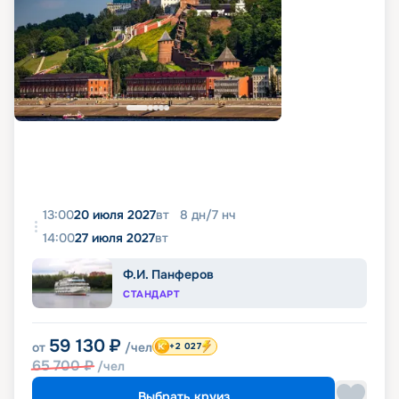
13:00
20 июля 2027
вт
8
дн
/
7
нч
14:00
27 июля 2027
вт
Ф.И. Панферов
СТАНДАРТ
59 130
₽
от
/чел
+2 027
65 700
₽
/чел
Выбрать круиз