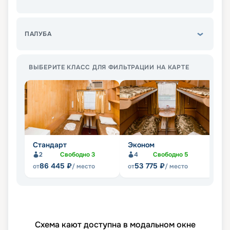
ПАЛУБА
ВЫБЕРИТЕ КЛАСС ДЛЯ ФИЛЬТРАЦИИ НА КАРТЕ
Стандарт
Эконом
Л
2
Свободно
3
4
Свободно
5
Не
86 445
₽
53 775
₽
от
/ место
от
/ место
Схема кают доступна в модальном окне