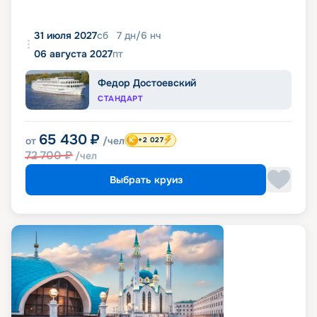
31 июля 2027
сб
7
дн
/
6
нч
06 августа 2027
пт
Федор Достоевский
СТАНДАРТ
65 430
₽
от
/чел
+2 027
72 700
₽
/чел
Выбрать круиз