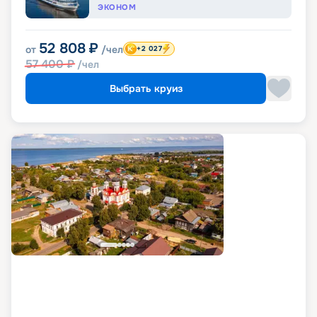
ЭКОНОМ
52 808
₽
от
/чел
+2 027
57 400
₽
/чел
Выбрать круиз