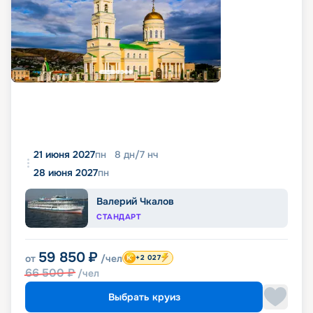
21 июня 2027
пн
8
дн
/
7
нч
28 июня 2027
пн
Валерий Чкалов
СТАНДАРТ
59 850
₽
от
/чел
+2 027
66 500
₽
/чел
Выбрать круиз