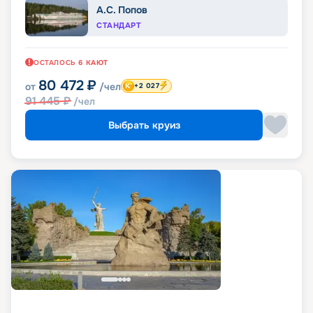
А.С. Попов
СТАНДАРТ
ОСТАЛОСЬ
6
КАЮТ
80 472
₽
от
/чел
+2 027
91 445
₽
/чел
Выбрать круиз