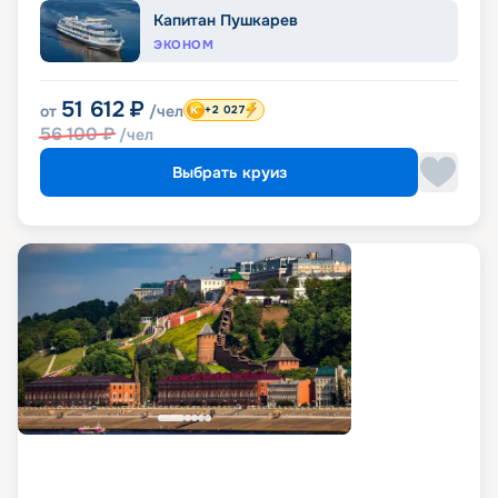
Капитан Пушкарев
ЭКОНОМ
51 612
₽
от
/чел
+2 027
56 100
₽
/чел
Выбрать круиз