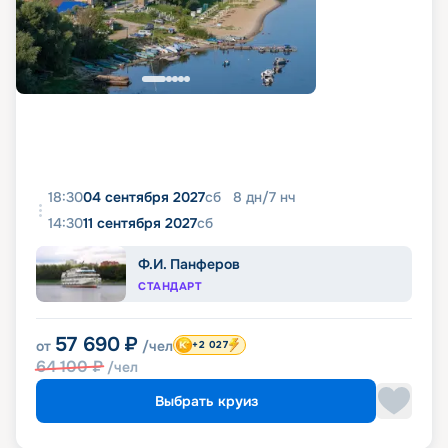
18:30
04 сентября 2027
сб
8
дн
/
7
нч
14:30
11 сентября 2027
сб
Ф.И. Панферов
СТАНДАРТ
57 690
₽
от
/чел
+2 027
64 100
₽
/чел
Выбрать круиз