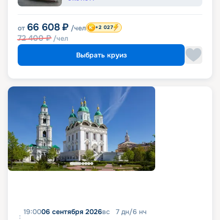
66 608
₽
от
/чел
+2 027
72 400
₽
/чел
Выбрать круиз
19:00
06 сентября 2026
вс
7
дн
/
6
нч