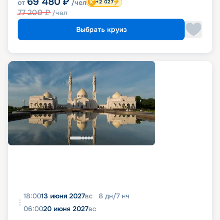
69 480
₽
от
/чел
+2 027
77 200
₽
/чел
Выбрать круиз
18:00
13 июня 2027
вс
8
дн
/
7
нч
06:00
20 июня 2027
вс