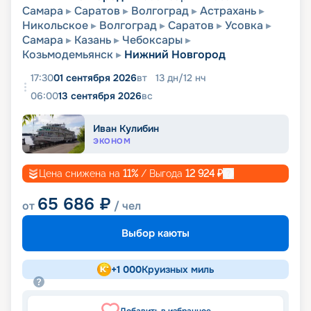
Самара
Саратов
Волгоград
Астрахань
Никольское
Волгоград
Саратов
Усовка
Самара
Казань
Чебоксары
Козьмодемьянск
Нижний Новгород
17:30
01 сентября 2026
вт
13
дн
/
12
нч
06:00
13 сентября 2026
вс
Иван Кулибин
ЭКОНОМ
Цена снижена на
11
%
/ Выгода
12 924
₽
65 686
₽
от
/ чел
Выбор каюты
+
1 000
Круизных миль