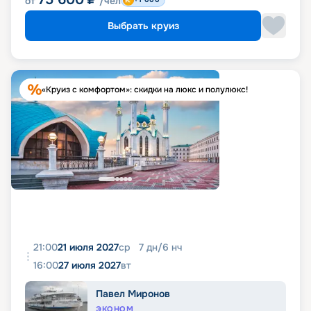
от
/чел
Выбрать круиз
«Круиз с комфортом»: скидки на люкс и полулюкс!
21:00
21 июля 2027
ср
7
дн
/
6
нч
16:00
27 июля 2027
вт
Павел Миронов
ЭКОНОМ