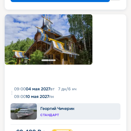
09:00
04 мая 2027
вт
7
дн
/
6
нч
09:00
10 мая 2027
пн
Георгий Чичерин
СТАНДАРТ