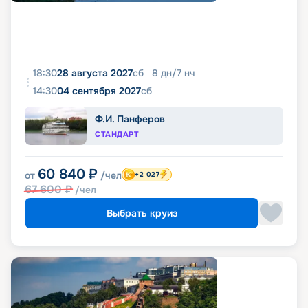
18:30
28 августа 2027
сб
8
дн
/
7
нч
14:30
04 сентября 2027
сб
Ф.И. Панферов
СТАНДАРТ
60 840
₽
от
/чел
+2 027
67 600
₽
/чел
Выбрать круиз