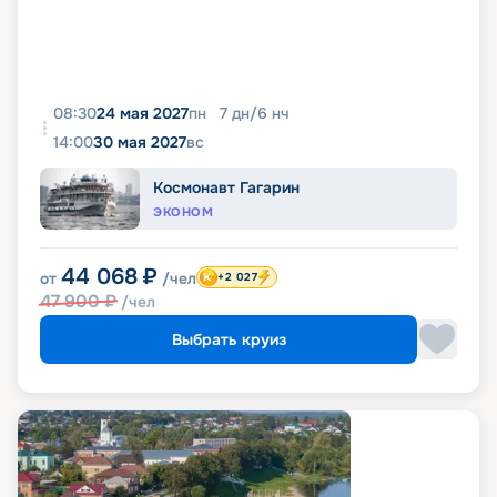
08:30
24 мая 2027
пн
7
дн
/
6
нч
14:00
30 мая 2027
вс
Космонавт Гагарин
ЭКОНОМ
44 068
₽
от
/чел
+2 027
47 900
₽
/чел
Выбрать круиз