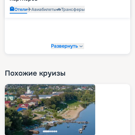
🏨
✈️
🚗
Отели
Авиабилеты
Трансферы
Развернуть
Похожие круизы