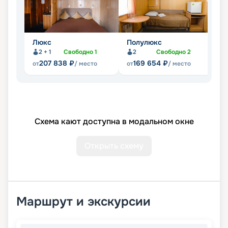
Люкс
Полулюкс
С
2 + 1
Свободно
1
2
Свободно
2
207 838
₽
169 654
₽
от
/ место
от
/ место
от
Схема кают доступна в модальном окне
Открыть схему
Маршрут и экскурсии