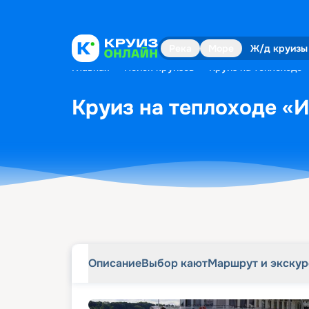
Описание
Выбор кают
Маршрут и экску
Река
Море
Ж/д круизы
Главная
•
Поиск круизов
•
Круиз на теплоходе «
Круиз на теплоходе «И
Описание
Выбор кают
Маршрут и экску