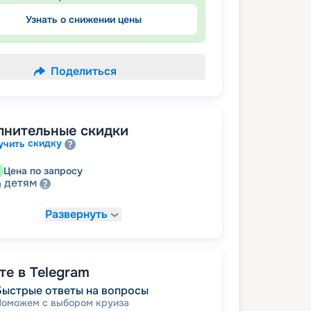
Узнать о снижении цены
Поделиться
лнительные скидки
скидку
учить
Цена по запросу
детям
а
Развернуть
37 229
₽
/ турист
т
пенсионерам
а
е в Telegram
Быстрые ответы на вопросы
Поможем с выбором круиза