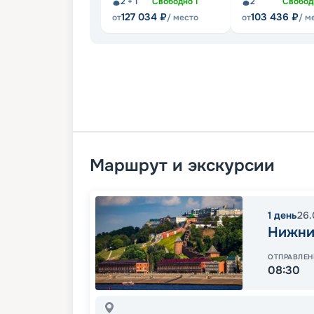
2 + 1
Свободно
1
2
Свобо
127 034
₽
103 436
₽
от
/ место
от
/ м
Маршрут и экскурсии
1
день
26.
Нижни
ОТПРАВЛЕН
08:30