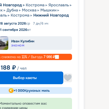
й Новгород
Кострома
Ярославль
ск
Дубна
Москва
Мышкин
вль
Кострома
Нижний Новгород
26 августа 2026
ср
7
дн
/
6
нч
1 сентября 2026
вт
Иван Кулибин
ЭКОНОМ
 снижена на
11
%
/ Выгода
7 986
₽
 188
₽
/ чел
Выбор каюты
+
1 000
Круизных миль
Моментально оповестим вас
о снижении цены