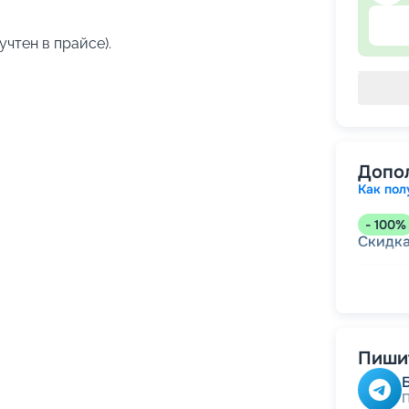
учтен в прайсе).
Допо
Как пол
-
100
%
Скидк
-
5
%
о
Скидк
Пишит