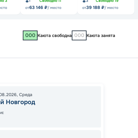
дно
3
1
Свободно
11
3
Свободно
19
63 146
₽
39 188
₽
есто
от
/ место
от
/ место
000
000
Каюта свободна
Каюта занята
Нижни
Рыбин
Яросла
08.2026
,
Среда
08:30
й Новгород
15:00
0
ИЕ