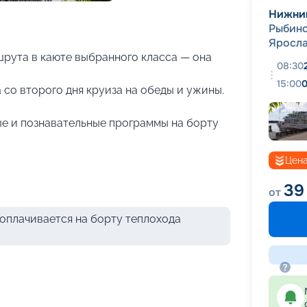
+
22
фотографий
Нижни
Рыбин
Яросла
рута в каюте выбранного класса — она
08:30
15:00
0
 со второго дня круиза на обеды и ужины.
е и познавательные программы на борту
Цена
39
от
оплачивается на борту теплохода