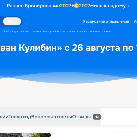
Раннее бронирование
2027
+
2027
миль каждому
рсии
Теплоход
Вопросы-ответы
Отзывы
43
Яхты
Расписание отправлений
А
Иван Кулибин» с 26 августа по 1 сентября 2026 года
ван Кулибин» с 26 августа по 
рсии
Теплоход
Вопросы-ответы
Отзывы
43