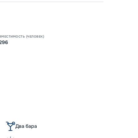
-
100
%
Скидк
-
5
%
о
Скидк
ВМЕСТИМОСТЬ (ЧЕЛОВЕК)
296
Пишит
Два бара