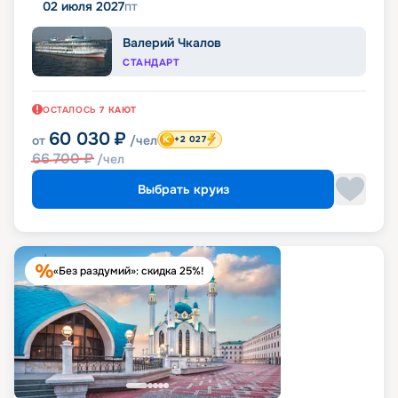
02 июля 2027
пт
Валерий Чкалов
СТАНДАРТ
ОСТАЛОСЬ
7
КАЮТ
60 030
₽
от
/чел
+2 027
66 700
₽
/чел
Выбрать круиз
«Без раздумий»: скидка 25%!