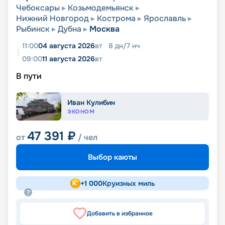
Чебоксары
Козьмодемьянск
Нижний Новгород
Кострома
Ярославль
Рыбинск
Дубна
Москва
11:00
04 августа 2026
вт
8
дн
/
7
нч
09:00
11 августа 2026
вт
В пути
Иван Кулибин
ЭКОНОМ
47 391
₽
от
/ чел
Выбор каюты
+
1 000
Круизных миль
Добавить в избранное