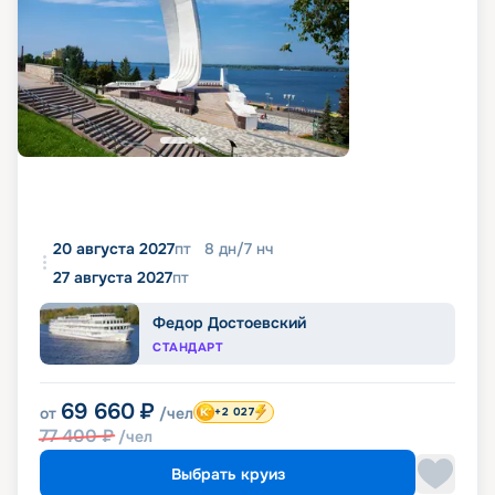
20 августа 2027
пт
8
дн
/
7
нч
27 августа 2027
пт
Федор Достоевский
СТАНДАРТ
69 660
₽
от
/чел
+2 027
77 400
₽
/чел
Выбрать круиз