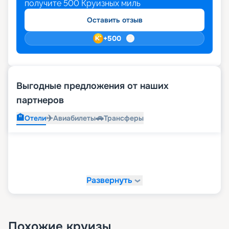
получите
500
Круизных миль
Оставить отзыв
+
500
Выгодные предложения от наших
партнеров
🏨
✈️
🚗
Отели
Авиабилеты
Трансферы
Развернуть
Похожие круизы