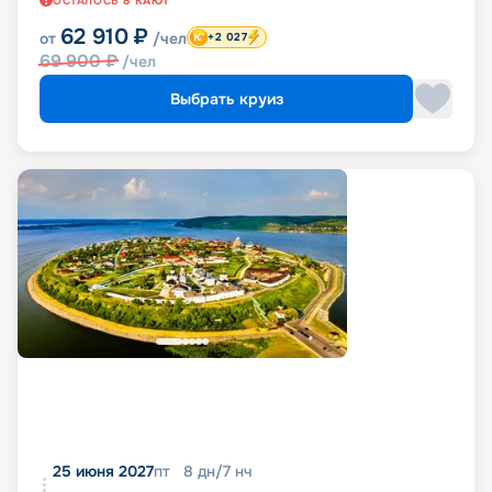
ОСТАЛОСЬ
8
КАЮТ
62 910
₽
от
/чел
+2 027
69 900
₽
/чел
Выбрать круиз
25 июня 2027
пт
8
дн
/
7
нч