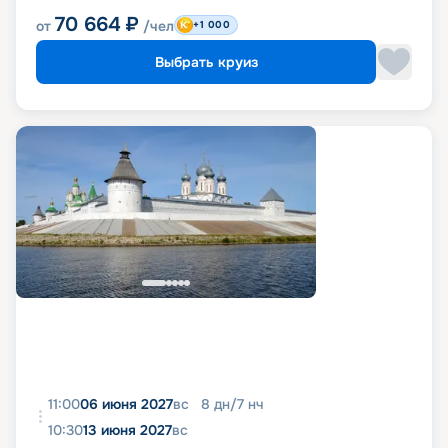
70 664
₽
от
/чел
+1 000
Выбрать круиз
11:00
06 июня 2027
вс
8
дн
/
7
нч
10:30
13 июня 2027
вс