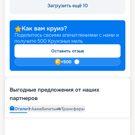
Загрузить ещё 10
Как вам круиз?
Поделитесь своими впечатлениями с нами и
получите
500
Круизных миль
Оставить отзыв
+
500
Выгодные предложения от наших
партнеров
🏨
✈️
🚗
Отели
Авиабилеты
Трансферы