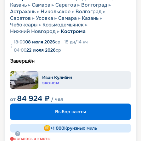
Казань
Самара
Саратов
Волгоград
Астрахань
Никольское
Волгоград
Саратов
Усовка
Самара
Казань
Чебоксары
Козьмодемьянск
Нижний Новгород
Кострома
18:00
08 июля 2026
ср
15
дн
/
14
нч
04:00
22 июля 2026
ср
Завершён
Иван Кулибин
ЭКОНОМ
84 924
₽
от
/ чел
Выбор каюты
+
1 000
Круизных миль
ОСТАЛОСЬ
3
КАЮТЫ