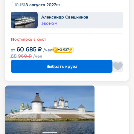
10:15
13 августа 2027
пт
Александр Свешников
ЭКОНОМ
ОСТАЛОСЬ
9
КАЮТ
60 685
₽
от
/чел
+2 027
68 960
₽
/чел
Выбрать круиз