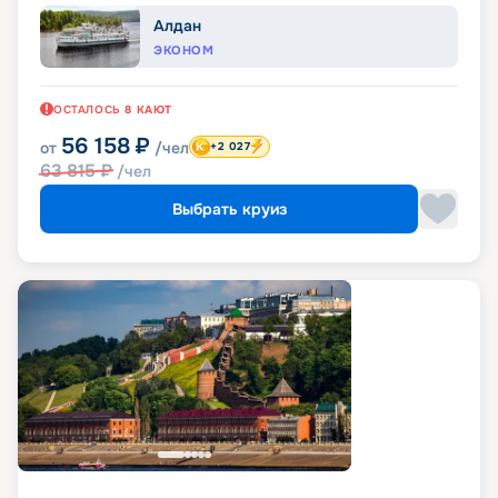
Алдан
ЭКОНОМ
ОСТАЛОСЬ
8
КАЮТ
56 158
₽
от
/чел
+2 027
63 815
₽
/чел
Выбрать круиз