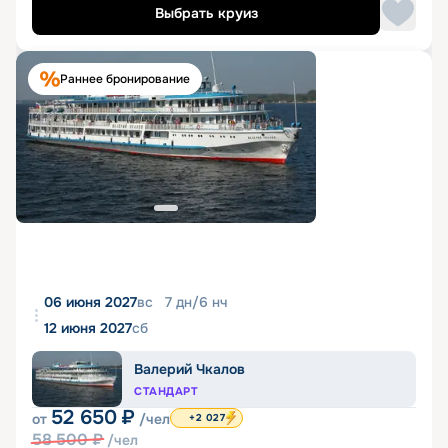
Выбрать круиз
Раннее бронирование
06 июня 2027
вс
7
дн
/
6
нч
12 июня 2027
сб
Валерий Чкалов
СТАНДАРТ
52 650
₽
от
/чел
+2 027
58 500
₽
/чел