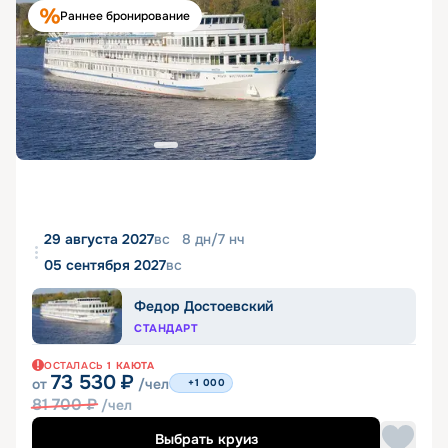
Раннее бронирование
29 августа 2027
вс
8
дн
/
7
нч
05 сентября 2027
вс
Федор Достоевский
СТАНДАРТ
ОСТАЛАСЬ
1
КАЮТА
73 530
₽
от
/чел
+1 000
81 700
₽
/чел
Выбрать круиз