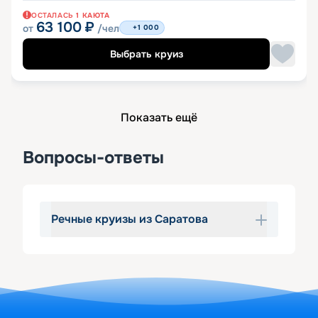
ОСТАЛАСЬ
1
КАЮТА
63 100
₽
от
/чел
+1 000
Выбрать круиз
Показать ещё
Вопросы-ответы
Речные круизы из Саратова
Вас одолевает мысль сесть на 
теплоход из Саратова и уплыть 
далеко-далеко? Не противьтесь 
этому желанию, ведь оно значит, что 