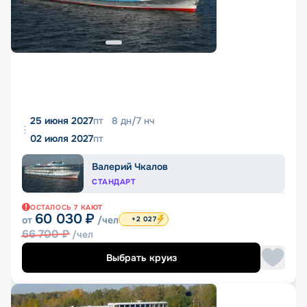
25 июня 2027
пт
8
дн
/
7
нч
02 июля 2027
пт
Валерий Чкалов
СТАНДАРТ
ОСТАЛОСЬ
7
КАЮТ
60 030
₽
от
/чел
+2 027
66 700
₽
/чел
Выбрать круиз