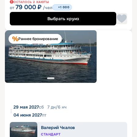
ОСТАЛОСЬ
2
КАЮТЫ
79 000
₽
от
/чел
+1 000
Выбрать круиз
Раннее бронирование
29 мая 2027
сб
7
дн
/
6
нч
04 июня 2027
пт
Валерий Чкалов
СТАНДАРТ