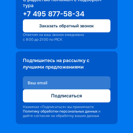
путевки онлайн и проверьте сами, 
тура
насколько захватывающими могут 
+7 495 877-58-34
быть круизы из Саратова в 2026 году.
Заказать обратный звонок
Ответим на ваш звонок ежедневно
с 8:00 до 21:00 по МСК
Подпишитесь на рассылку с
лучшими предложениями
Подписаться
Нажимая «Подписаться» вы принимаете
Политику обработки персональных данных
и
даёте согласие на обработку ваших данных