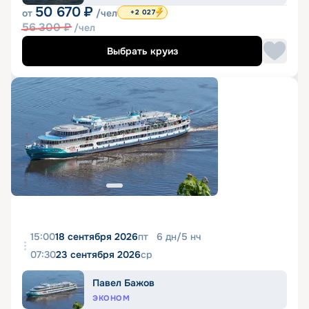
50 670
₽
от
/чел
+2 027
56 300
₽
/чел
Выбрать круиз
15:00
18 сентября 2026
пт
6
дн
/
5
нч
07:30
23 сентября 2026
ср
Павел Бажов
ЭКОНОМ