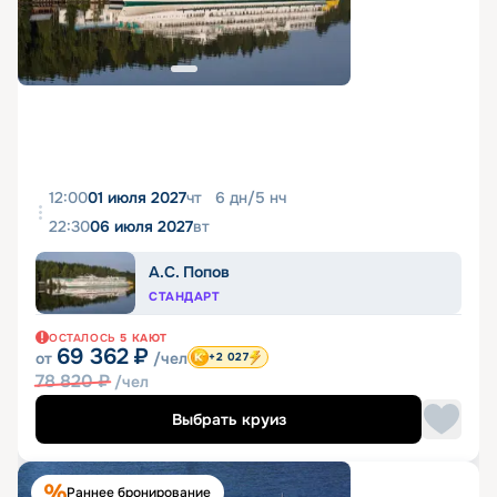
12:00
01 июля 2027
чт
6
дн
/
5
нч
22:30
06 июля 2027
вт
А.С. Попов
СТАНДАРТ
ОСТАЛОСЬ
5
КАЮТ
69 362
₽
от
/чел
+2 027
78 820
₽
/чел
Выбрать круиз
Раннее бронирование