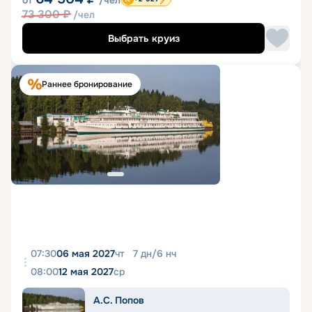
73 300
₽
/чел
Выбрать круиз
Раннее бронирование
07:30
06 мая 2027
чт
7
дн
/
6
нч
08:00
12 мая 2027
ср
А.С. Попов