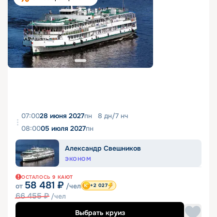
07:00
28 июня 2027
пн
8
дн
/
7
нч
08:00
05 июля 2027
пн
Александр Свешников
ЭКОНОМ
ОСТАЛОСЬ
9
КАЮТ
58 481
₽
от
/чел
+2 027
66 455
₽
/чел
Выбрать круиз