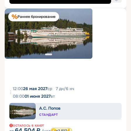
Раннее бронирование
12:00
26 мая 2027
ср
7
дн
/
6
нч
08:00
01 июня 2027
вт
А.С. Попов
СТАНДАРТ
ОСТАЛОСЬ
6
КАЮТ
64 504
₽
от
/чел
+2 027