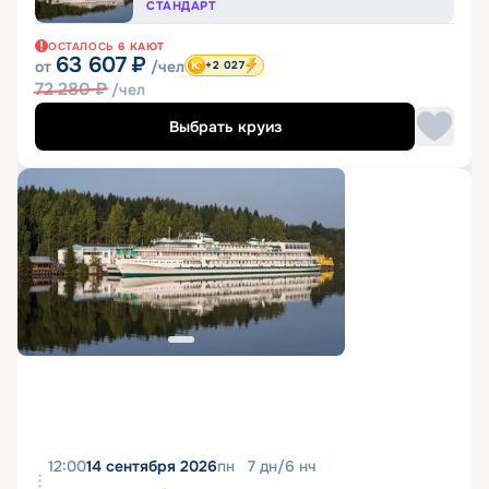
СТАНДАРТ
ОСТАЛОСЬ
6
КАЮТ
63 607
₽
от
/чел
+2 027
72 280
₽
/чел
Выбрать круиз
12:00
14 сентября 2026
пн
7
дн
/
6
нч