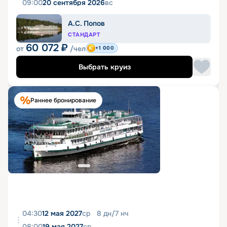
09:00
20 сентября 2026
вс
А.С. Попов
СТАНДАРТ
60 072
₽
от
/чел
+1 000
Выбрать круиз
Раннее бронирование
04:30
12 мая 2027
ср
8
дн
/
7
нч
08:00
19 мая 2027
ср