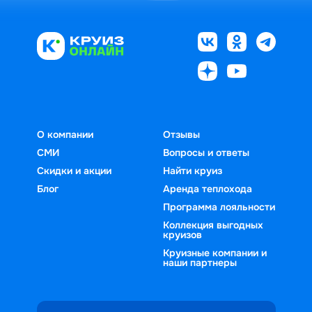
этому желанию, ведь оно значит, что 
пришло время дать себе передышку и 
устроить настоящее приключение. 
Тем более что круизы из Саратова — 
это великое множество туров по 
России в самых разных направлениях. 
Особой популярностью пользуются 
речные туры на теплоходе по Волге из 
О компании
Отзывы
Саратова в Волгоград, Самару, 
СМИ
Вопросы и ответы
Нижний Новгород, Казань, Астрахань. 
Саратов, как известно, расположен на 
Скидки и акции
Найти круиз
условной границе Средней и Нижней 
Блог
Аренда теплохода
Волги и является удобным пунктом 
Программа лояльности
для прокладывания самых разных 
Коллекция выгодных
круизов
маршрутов. Чаще всего 
Круизные компании и
путешественники отправляются в 
наши партнеры
один конец, возвращаясь уже по 
суше.Вся информация о расписании, 
ценах на речные туры из Саратова 