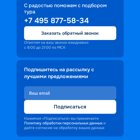
собрана на нашем сайте. Покупайте 
С радостью поможем с подбором
путевки онлайн и проверьте сами, 
тура
насколько захватывающими могут 
+7 495 877-58-34
быть круизы из Саратова в 2026 году.
Заказать обратный звонок
Ответим на ваш звонок ежедневно
с 8:00 до 21:00 по МСК
Подпишитесь на рассылку с
лучшими предложениями
Подписаться
Нажимая «Подписаться» вы принимаете
Политику обработки персональных данных
и
даёте согласие на обработку ваших данных