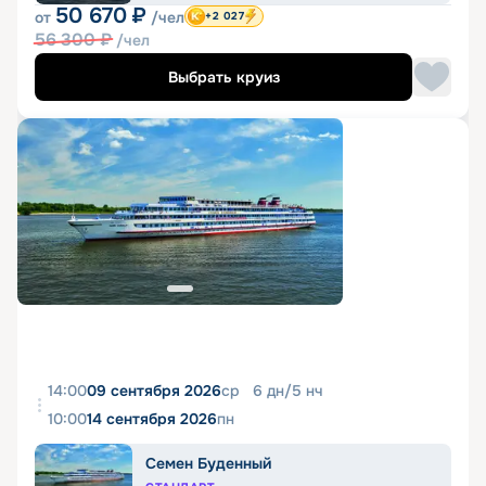
50 670
₽
от
/чел
+2 027
56 300
₽
/чел
Выбрать круиз
14:00
09 сентября 2026
ср
6
дн
/
5
нч
10:00
14 сентября 2026
пн
Семен Буденный