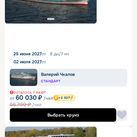
25 июня 2027
пт
8
дн
/
7
нч
02 июля 2027
пт
Валерий Чкалов
СТАНДАРТ
ОСТАЛОСЬ
7
КАЮТ
60 030
₽
от
/чел
+2 027
66 700
₽
/чел
Выбрать круиз