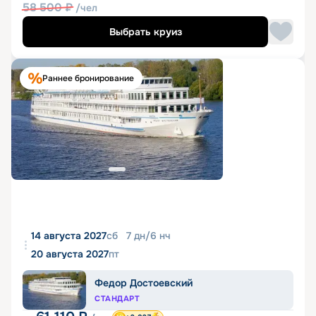
58 500
₽
/чел
Выбрать круиз
Раннее бронирование
14 августа 2027
сб
7
дн
/
6
нч
20 августа 2027
пт
Федор Достоевский
СТАНДАРТ