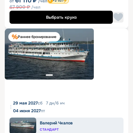
61 110
₽
от
/чел
+2 027
67 900
₽
/чел
Выбрать круиз
Раннее бронирование
29 мая 2027
сб
7
дн
/
6
нч
04 июня 2027
пт
Валерий Чкалов
СТАНДАРТ