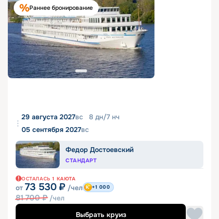
Раннее бронирование
29 августа 2027
вс
8
дн
/
7
нч
05 сентября 2027
вс
Федор Достоевский
СТАНДАРТ
ОСТАЛАСЬ
1
КАЮТА
73 530
₽
от
/чел
+1 000
81 700
₽
/чел
Выбрать круиз