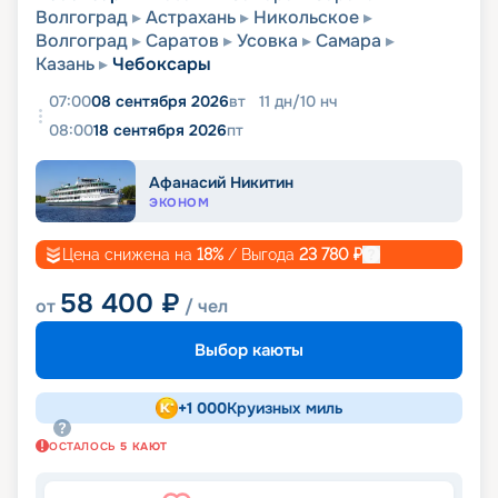
Волгоград
Астрахань
Никольское
Волгоград
Саратов
Усовка
Самара
Казань
Чебоксары
07:00
08 сентября 2026
вт
11
дн
/
10
нч
08:00
18 сентября 2026
пт
Афанасий Никитин
ЭКОНОМ
Цена снижена на
18
%
/ Выгода
23 780
₽
58 400
₽
от
/ чел
Выбор каюты
+
1 000
Круизных миль
ОСТАЛОСЬ
5
КАЮТ