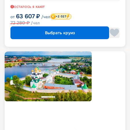
ОСТАЛОСЬ
6
КАЮТ
63 607
₽
от
/чел
+2 027
72 280
₽
/чел
Выбрать круиз