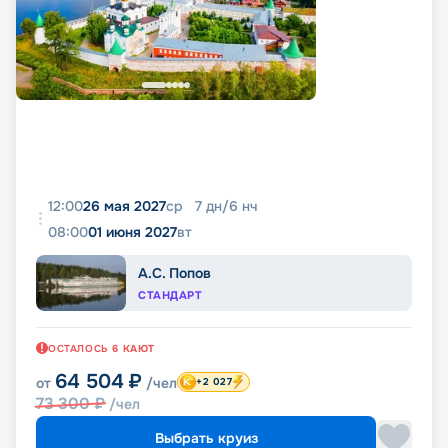
12:00
26 мая 2027
ср
7
дн
/
6
нч
08:00
01 июня 2027
вт
А.С. Попов
СТАНДАРТ
ОСТАЛОСЬ
6
КАЮТ
64 504
₽
от
/чел
+2 027
73 300
₽
/чел
Выбрать круиз