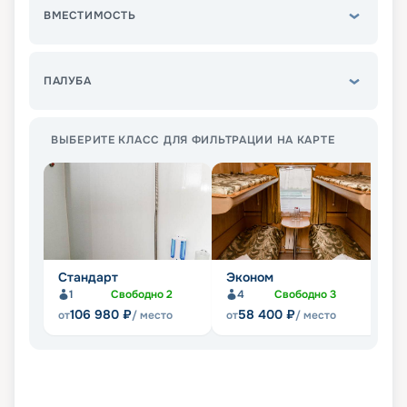
ВМЕСТИМОСТЬ
ПАЛУБА
ВЫБЕРИТЕ КЛАСС ДЛЯ ФИЛЬТРАЦИИ НА КАРТЕ
Стандарт
Эконом
Л
1
Свободно
2
4
Свободно
3
Не
106 980
₽
58 400
₽
от
/ место
от
/ место