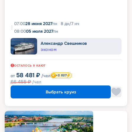
07:00
28 июня 2027
пн
8
дн
/
7
нч
08:00
05 июля 2027
пн
Александр Свешников
ЭКОНОМ
ОСТАЛОСЬ
9
КАЮТ
58 481
₽
от
/чел
+2 027
66 455
₽
/чел
Выбрать круиз