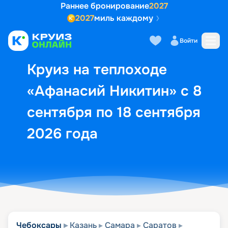
Раннее бронирование
2027
2027
миль каждому
Описание
Выбор кают
Маршрут и экск
Войти
Круиз на теплоходе
«Афанасий Никитин» с 8
сентября по 18 сентября
2026 года
Чебоксары
Казань
Самара
Саратов