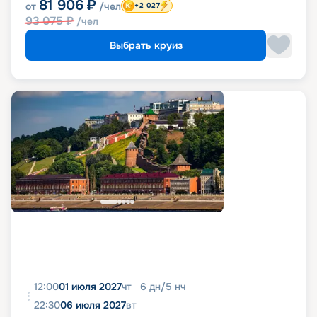
81 906
₽
от
/чел
+2 027
93 075
₽
/чел
Выбрать круиз
12:00
01 июля 2027
чт
6
дн
/
5
нч
22:30
06 июля 2027
вт