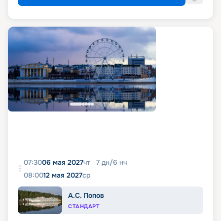
07:30
06 мая 2027
чт
7
дн
/
6
нч
08:00
12 мая 2027
ср
А.С. Попов
СТАНДАРТ