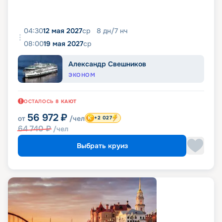
04:30
12 мая 2027
ср
8
дн
/
7
нч
08:00
19 мая 2027
ср
Александр Свешников
ЭКОНОМ
ОСТАЛОСЬ
8
КАЮТ
56 972
₽
от
/чел
+2 027
64 740
₽
/чел
Выбрать круиз