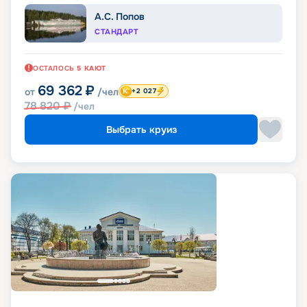
А.С. Попов
СТАНДАРТ
ОСТАЛОСЬ
5
КАЮТ
69 362
₽
от
/чел
+2 027
78 820
₽
/чел
Выбрать круиз