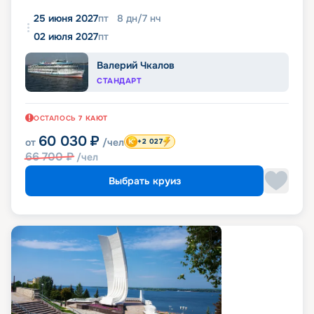
25 июня 2027
пт
8
дн
/
7
нч
02 июля 2027
пт
Валерий Чкалов
СТАНДАРТ
ОСТАЛОСЬ
7
КАЮТ
60 030
₽
от
/чел
+2 027
66 700
₽
/чел
Выбрать круиз