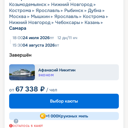
Козьмодемьянск
Нижний Новгород
Кострома
Ярославль
Рыбинск
Дубна
Москва
Мышкин
Ярославль
Кострома
Нижний Новгород
Чебоксары
Казань
Самара
18:00
24 июля 2026
пт
12
дн
/
11
нч
15:30
04 августа 2026
вт
Завершён
Афанасий Никитин
ЭКОНОМ
67 338
₽
от
/ чел
Выбор каюты
+
1 000
Круизных миль
ОСТАЛОСЬ
5
КАЮТ