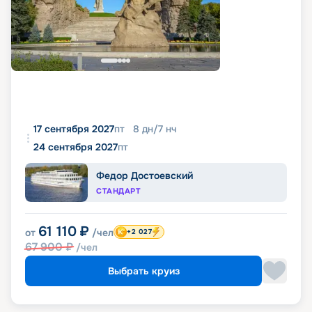
17 сентября 2027
пт
8
дн
/
7
нч
24 сентября 2027
пт
Федор Достоевский
СТАНДАРТ
61 110
₽
от
/чел
+2 027
67 900
₽
/чел
Выбрать круиз