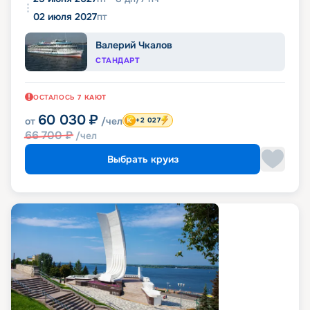
02 июля 2027
пт
Валерий Чкалов
СТАНДАРТ
ОСТАЛОСЬ
7
КАЮТ
60 030
₽
от
/чел
+2 027
66 700
₽
/чел
Выбрать круиз