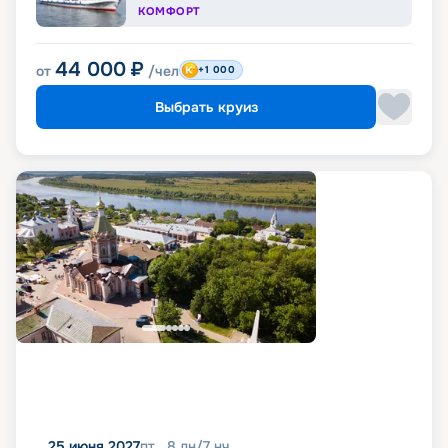
КОМФОРТ
44 000
₽
от
/чел
+1 000
Выбрать круиз
25 июня 2027
пт
8
дн
/
7
нч