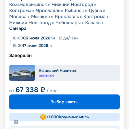
Козьмодемьянск
Нижний Новгород
Кострома
Ярославль
Рыбинск
Дубна
Москва
Мышкин
Ярославль
Кострома
Нижний Новгород
Чебоксары
Казань
Самара
18:00
06 июля 2026
пн
12
дн
/
11
нч
15:30
17 июля 2026
пт
Завершён
Афанасий Никитин
ЭКОНОМ
67 338
₽
от
/ чел
Выбор каюты
+
1 000
Круизных миль