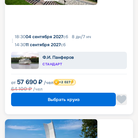
18:30
04 сентября 2027
сб
8
дн
/
7
нч
14:30
11 сентября 2027
сб
Ф.И. Панферов
СТАНДАРТ
57 690
₽
от
/чел
+2 027
64 100
₽
/чел
Выбрать круиз