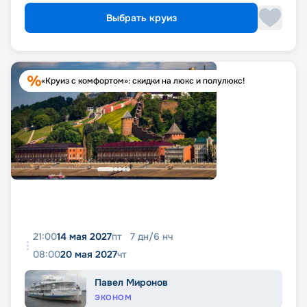
Выбрать круиз
«Круиз с комфортом»: скидки на люкс и полулюкс!
21:00
14 мая 2027
пт
7
дн
/
6
нч
08:00
20 мая 2027
чт
Павел Миронов
ЭКОНОМ