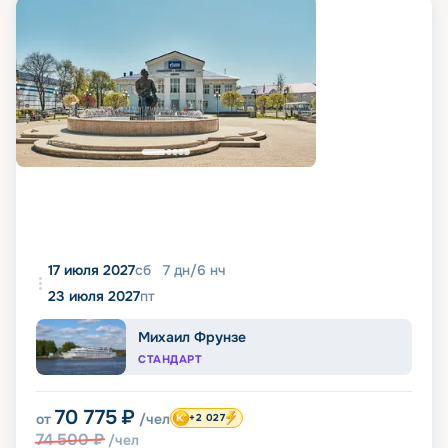
17 июля 2027
сб
7
дн
/
6
нч
23 июля 2027
пт
Михаил Фрунзе
СТАНДАРТ
70 775
₽
от
/чел
+2 027
74 500
₽
/чел