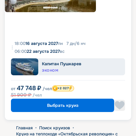
18:00
16 августа 2027
пн
7
дн
/
6
нч
06:00
22 августа 2027
вс
Капитан Пушкарев
ЭКОНОМ
47 748
₽
от
/чел
+2 027
51 900
₽
/чел
Выбрать круиз
Главная
•
Поиск круизов
•
Круиз на теплоходе «Октябрьская революция» с