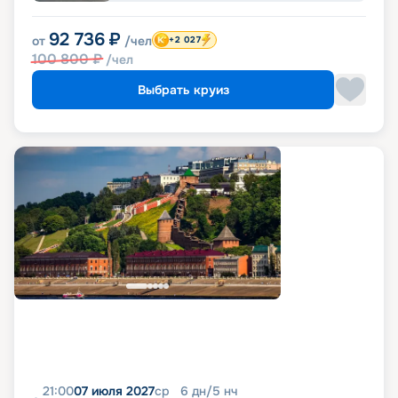
92 736
₽
от
/чел
+2 027
100 800
₽
/чел
Выбрать круиз
21:00
07 июля 2027
ср
6
дн
/
5
нч