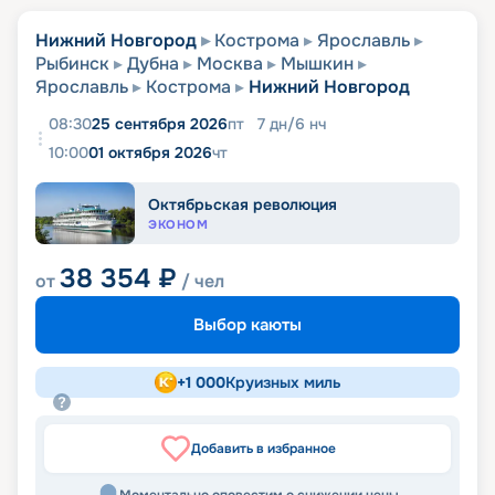
Нижний Новгород
Кострома
Ярославль
Рыбинск
Дубна
Москва
Мышкин
Ярославль
Кострома
Нижний Новгород
08:30
25 сентября 2026
пт
7
дн
/
6
нч
10:00
01 октября 2026
чт
Октябрьская революция
ЭКОНОМ
38 354
₽
от
/ чел
Выбор каюты
+
1 000
Круизных миль
Добавить в избранное