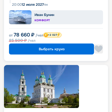
20:00
12 июля 2027
пн
Иван Бунин
КОМФОРТ
78 660
₽
от
/чел
+2 027
85 500
₽
/чел
Выбрать круиз