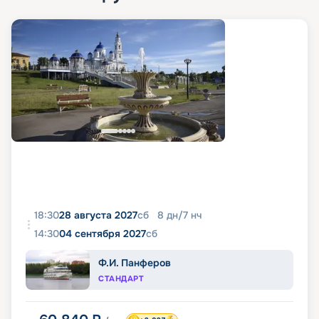
18:30
28 августа 2027
сб
8
дн
/
7
нч
14:30
04 сентября 2027
сб
Ф.И. Панферов
СТАНДАРТ