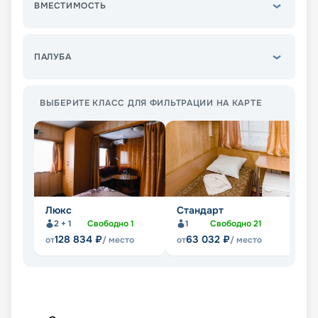
ВМЕСТИМОСТЬ
ПАЛУБА
ВЫБЕРИТЕ КЛАСС ДЛЯ ФИЛЬТРАЦИИ НА КАРТЕ
Люкс
Стандарт
П
2 + 1
Свободно
1
1
Свободно
21
128 834
₽
63 032
₽
от
/ место
от
/ место
от