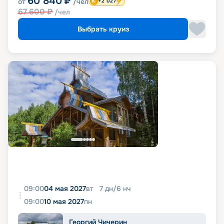
60 840
₽
от
/чел
+2 027
67 600
₽
/чел
Выбрать круиз
09:00
04 мая 2027
вт
7
дн
/
6
нч
09:00
10 мая 2027
пн
Георгий Чичерин