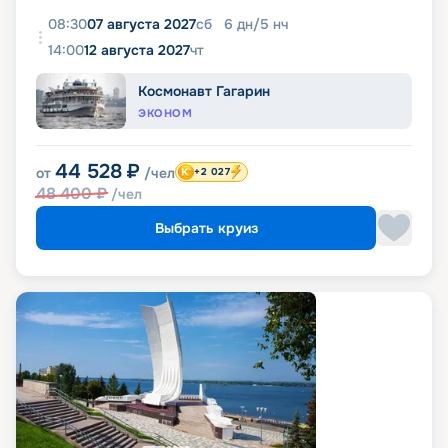
08:30
07 августа 2027
сб
6
дн
/
5
нч
14:00
12 августа 2027
чт
Космонавт Гагарин
ЭКОНОМ
44 528
₽
от
/чел
+2 027
48 400
₽
/чел
Выбрать круиз