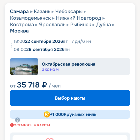
Самара
Казань
Чебоксары
Козьмодемьянск
Нижний Новгород
Кострома
Ярославль
Рыбинск
Дубна
Москва
18:00
22 сентября 2026
вт
7
дн
/
6
нч
09:00
28 сентября 2026
пн
Октябрьская революция
ЭКОНОМ
35 718
₽
от
/ чел
Выбор каюты
+
1 000
Круизных миль
ОСТАЛОСЬ
4
КАЮТЫ