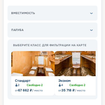
ВМЕСТИМОСТЬ
ПАЛУБА
ВЫБЕРИТЕ КЛАСС ДЛЯ ФИЛЬТРАЦИИ НА КАРТЕ
Стандарт
Эконом
П
2
Свободно
2
4
Свободно
2
Не
67 662
₽
35 718
₽
от
/ место
от
/ место