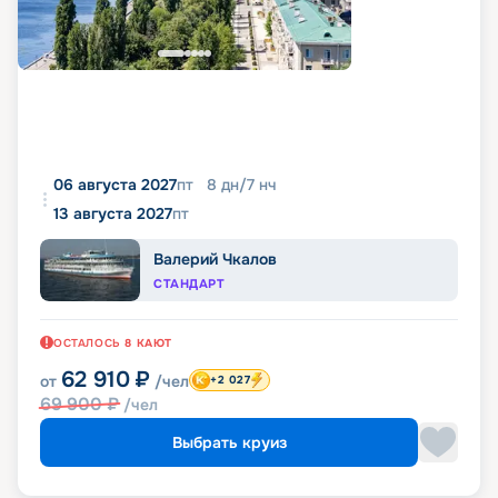
06 августа 2027
пт
8
дн
/
7
нч
13 августа 2027
пт
Валерий Чкалов
СТАНДАРТ
ОСТАЛОСЬ
8
КАЮТ
62 910
₽
от
/чел
+2 027
69 900
₽
/чел
Выбрать круиз