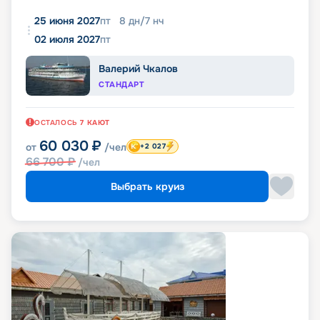
25 июня 2027
пт
8
дн
/
7
нч
02 июля 2027
пт
Валерий Чкалов
СТАНДАРТ
ОСТАЛОСЬ
7
КАЮТ
60 030
₽
от
/чел
+2 027
66 700
₽
/чел
Выбрать круиз