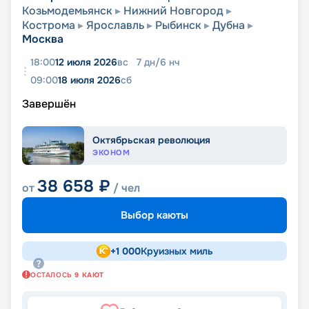
Козьмодемьянск
Нижний Новгород
Кострома
Ярославль
Рыбинск
Дубна
Москва
18:00
12 июля 2026
вс
7
дн
/
6
нч
09:00
18 июля 2026
сб
Завершён
Октябрьская революция
ЭКОНОМ
38 658
₽
от
/ чел
Выбор каюты
+
1 000
Круизных миль
ОСТАЛОСЬ
9
КАЮТ