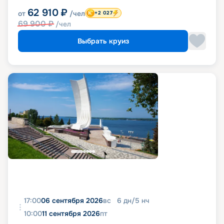
62 910
₽
от
/чел
+2 027
69 900
₽
/чел
Выбрать круиз
17:00
06 сентября 2026
вс
6
дн
/
5
нч
10:00
11 сентября 2026
пт