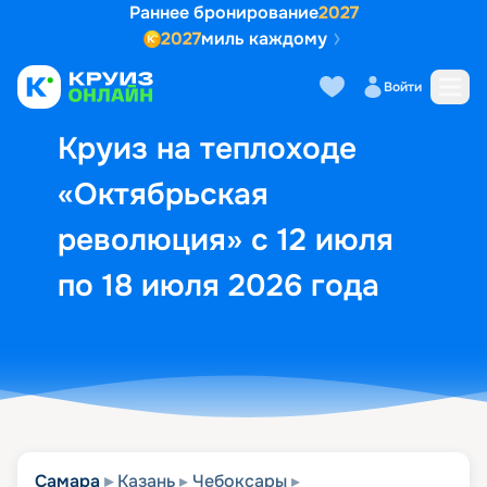
Раннее бронирование
2027
2027
миль каждому
Описание
Выбор кают
Маршрут и экск
Войти
Круиз на теплоходе
«Октябрьская
революция» с 12 июля
по 18 июля 2026 года
Самара
Казань
Чебоксары