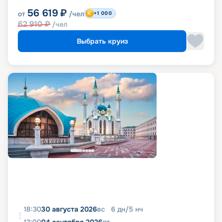
56 619
₽
от
/чел
+1 000
62 910
₽
/чел
Выбрать круиз
18:30
30 августа 2026
вс
6
дн
/
5
нч