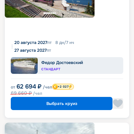
20 августа 2027
пт
8
дн
/
7
нч
27 августа 2027
пт
Федор Достоевский
СТАНДАРТ
62 694
₽
от
/чел
+2 027
69 660
₽
/чел
Выбрать круиз