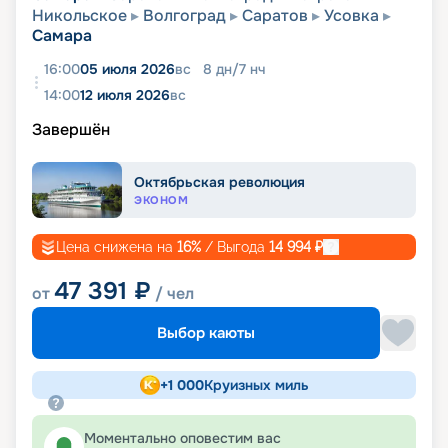
Никольское
Волгоград
Саратов
Усовка
Самара
16:00
05 июля 2026
вс
8
дн
/
7
нч
14:00
12 июля 2026
вс
Завершён
Октябрьская революция
ЭКОНОМ
Цена снижена на
16
%
/ Выгода
14 994
₽
47 391
₽
от
/ чел
Выбор каюты
+
1 000
Круизных миль
Моментально оповестим вас