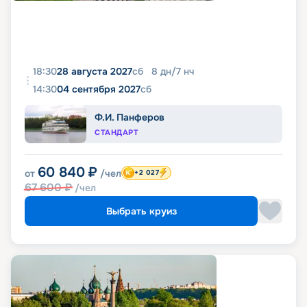
18:30
28 августа 2027
сб
8
дн
/
7
нч
14:30
04 сентября 2027
сб
Ф.И. Панферов
СТАНДАРТ
60 840
₽
от
/чел
+2 027
67 600
₽
/чел
Выбрать круиз