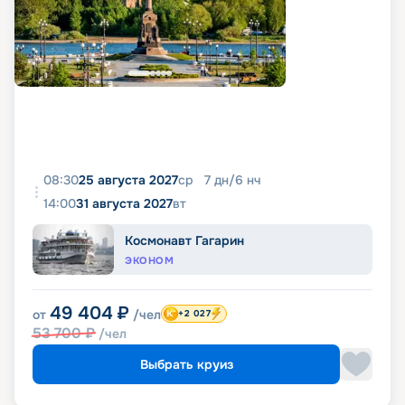
08:30
25 августа 2027
ср
7
дн
/
6
нч
14:00
31 августа 2027
вт
Космонавт Гагарин
ЭКОНОМ
49 404
₽
от
/чел
+2 027
53 700
₽
/чел
Выбрать круиз