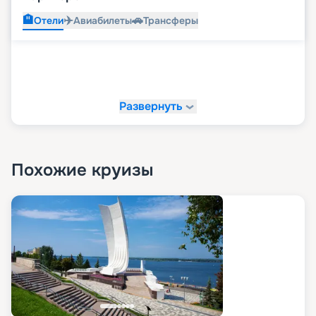
🏨
✈️
🚗
Отели
Авиабилеты
Трансферы
Развернуть
Похожие круизы