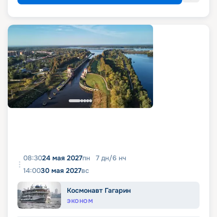
08:30
24 мая 2027
пн
7
дн
/
6
нч
14:00
30 мая 2027
вс
Космонавт Гагарин
ЭКОНОМ