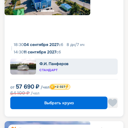
18:30
04 сентября 2027
сб
8
дн
/
7
нч
14:30
11 сентября 2027
сб
Ф.И. Панферов
СТАНДАРТ
57 690
₽
от
/чел
+2 027
64 100
₽
/чел
Выбрать круиз