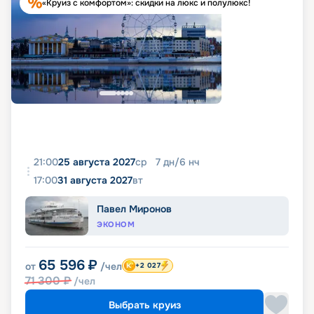
«Круиз с комфортом»: скидки на люкс и полулюкс!
21:00
25 августа 2027
ср
7
дн
/
6
нч
17:00
31 августа 2027
вт
Павел Миронов
ЭКОНОМ
65 596
₽
от
/чел
+2 027
71 300
₽
/чел
Выбрать круиз