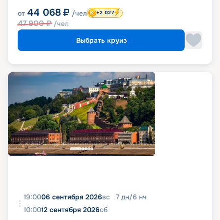
44 068
₽
от
/чел
+2 027
47 900
₽
/чел
Выбрать круиз
19:00
06 сентября 2026
вс
7
дн
/
6
нч
10:00
12 сентября 2026
сб