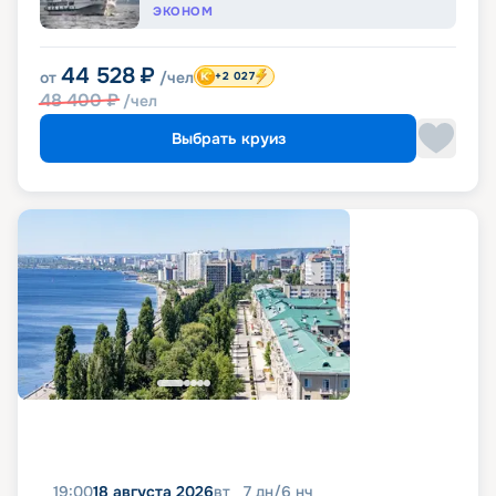
ЭКОНОМ
44 528
₽
от
/чел
+2 027
48 400
₽
/чел
Выбрать круиз
19:00
18 августа 2026
вт
7
дн
/
6
нч