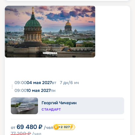
09:00
04 мая 2027
вт
7
дн
/
6
нч
09:00
10 мая 2027
пн
Георгий Чичерин
СТАНДАРТ
69 480
₽
от
/чел
+2 027
77 200
₽
/чел