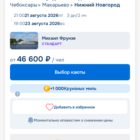
Чебоксары
Макарьево
Нижний Новгород
21:00
21 августа 2026
пт
3
дн
/
2
нч
19:00
23 августа 2026
вс
Михаил Фрунзе
СТАНДАРТ
46 600
₽
от
/ чел
Выбор каюты
+
1 000
Круизных миль
Добавить в избранное
Моментально оповестим о снижении цены