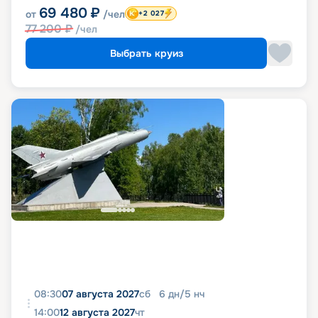
69 480
₽
от
/чел
+2 027
77 200
₽
/чел
Выбрать круиз
08:30
07 августа 2027
сб
6
дн
/
5
нч
14:00
12 августа 2027
чт