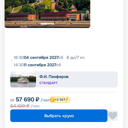
18:30
04 сентября 2027
сб
8
дн
/
7
нч
14:30
11 сентября 2027
сб
Ф.И. Панферов
СТАНДАРТ
57 690
₽
от
/чел
+2 027
64 100
₽
/чел
Выбрать круиз