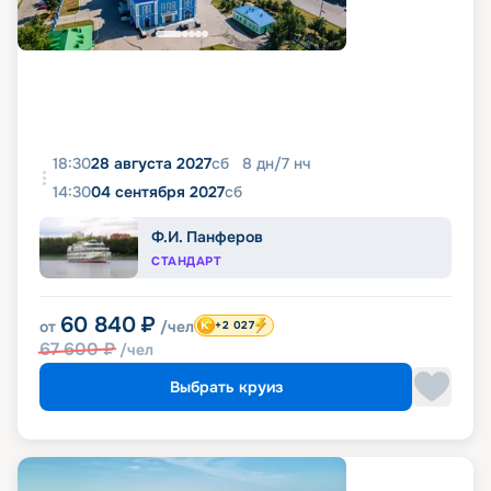
18:30
28 августа 2027
сб
8
дн
/
7
нч
14:30
04 сентября 2027
сб
Ф.И. Панферов
СТАНДАРТ
60 840
₽
от
/чел
+2 027
67 600
₽
/чел
Выбрать круиз