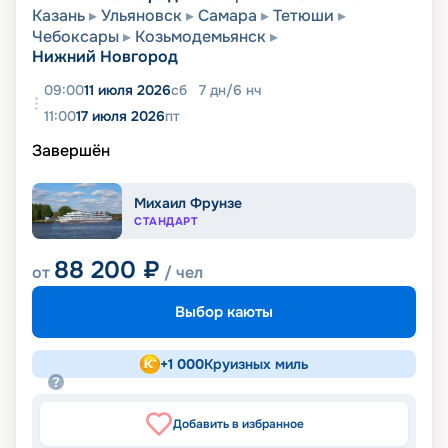
Казань
Ульяновск
Самара
Тетюши
Чебоксары
Козьмодемьянск
Нижний Новгород
09:00
11 июля 2026
сб
7
дн
/
6
нч
11:00
17 июля 2026
пт
Завершён
Михаил Фрунзе
СТАНДАРТ
88 200
₽
от
/ чел
Выбор каюты
+
1 000
Круизных миль
Добавить в избранное