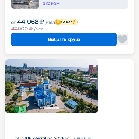
ЭКОНОМ
44 068
₽
от
/чел
+2 027
47 900
₽
/чел
Выбрать круиз
19:00
06 сентября 2026
вс
7
дн
/
6
нч