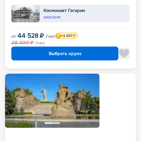
Космонавт Гагарин
ЭКОНОМ
44 528
₽
от
/чел
+2 027
48 400
₽
/чел
Выбрать круиз