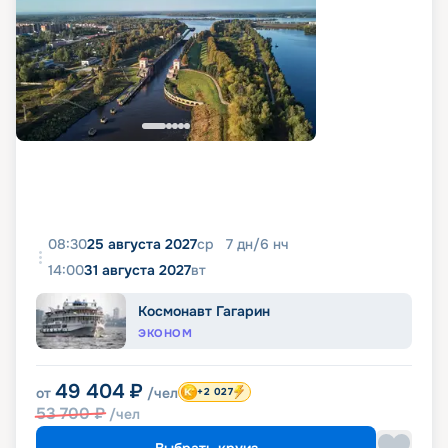
08:30
25 августа 2027
ср
7
дн
/
6
нч
14:00
31 августа 2027
вт
Космонавт Гагарин
ЭКОНОМ
49 404
₽
от
/чел
+2 027
53 700
₽
/чел