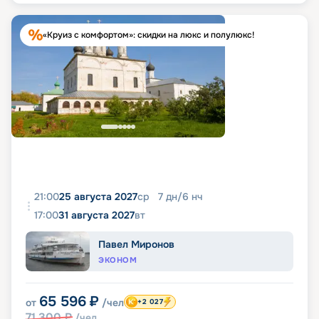
«Круиз с комфортом»: скидки на люкс и полулюкс!
21:00
25 августа 2027
ср
7
дн
/
6
нч
17:00
31 августа 2027
вт
Павел Миронов
ЭКОНОМ
65 596
₽
от
/чел
+2 027
71 300
₽
/чел