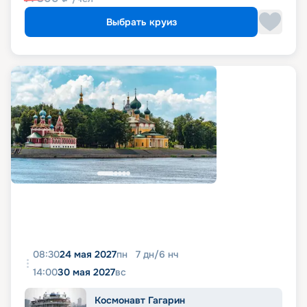
Выбрать круиз
08:30
24 мая 2027
пн
7
дн
/
6
нч
14:00
30 мая 2027
вс
Космонавт Гагарин