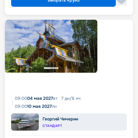
Выбрать круиз
09:00
04 мая 2027
вт
7
дн
/
6
нч
09:00
10 мая 2027
пн
Георгий Чичерин
СТАНДАРТ