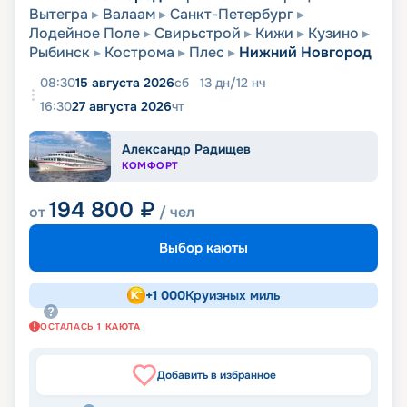
Вытегра
Валаам
Санкт-Петербург
Лодейное Поле
Свирьстрой
Кижи
Кузино
Рыбинск
Кострома
Плес
Нижний Новгород
08:30
15 августа 2026
сб
13
дн
/
12
нч
16:30
27 августа 2026
чт
Александр Радищев
КОМФОРТ
194 800
₽
от
/ чел
Выбор каюты
+
1 000
Круизных миль
ОСТАЛАСЬ
1
КАЮТА
Добавить в избранное