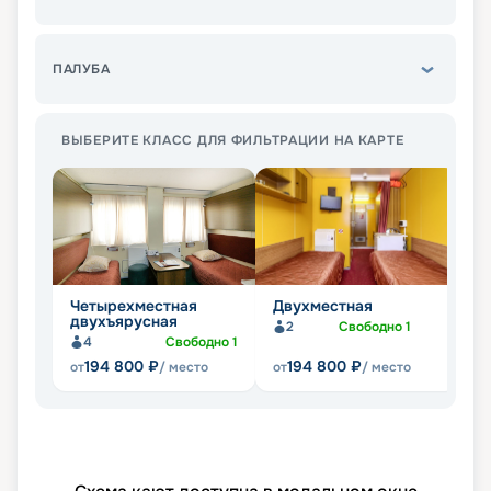
ПАЛУБА
ВЫБЕРИТЕ КЛАСС ДЛЯ ФИЛЬТРАЦИИ НА КАРТЕ
Четырехместная
Двухместная
С
двухъярусная
2
Свободно
1
Не
4
Свободно
1
194 800
₽
194 800
₽
от
/ место
от
/ место