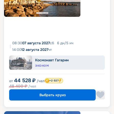
08:30
07 августа 2027
сб
6
дн
/
5
нч
14:00
12 августа 2027
чт
Космонавт Гагарин
ЭКОНОМ
44 528
₽
от
/чел
+2 027
48 400
₽
/чел
Выбрать круиз