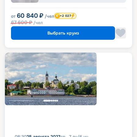
60 840
₽
от
/чел
+2 027
67 600
₽
/чел
Выбрать круиз
08:30
25 августа 2027
ср
7
дн
/
6
нч