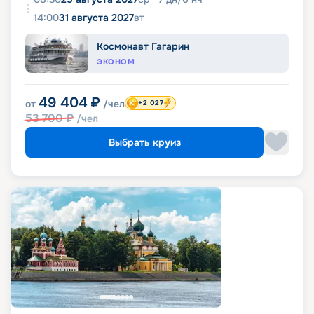
14:00
31 августа 2027
вт
Космонавт Гагарин
ЭКОНОМ
49 404
₽
от
/чел
+2 027
53 700
₽
/чел
Выбрать круиз