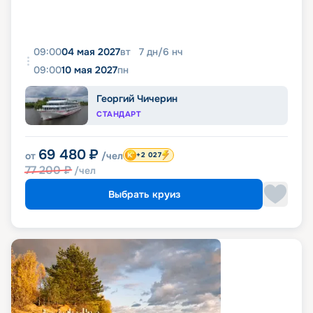
09:00
04 мая 2027
вт
7
дн
/
6
нч
09:00
10 мая 2027
пн
Георгий Чичерин
СТАНДАРТ
69 480
₽
от
/чел
+2 027
77 200
₽
/чел
Выбрать круиз