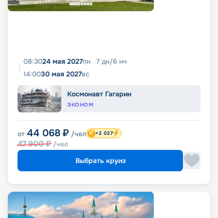
08:30
24 мая 2027
пн
7
дн
/
6
нч
14:00
30 мая 2027
вс
Космонавт Гагарин
ЭКОНОМ
44 068
₽
от
/чел
+2 027
47 900
₽
/чел
Выбрать круиз