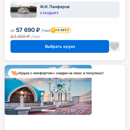
Ф.И. Панферов
СТАНДАРТ
57 690
₽
от
/чел
+2 027
64 100
₽
/чел
Выбрать круиз
«Круиз с комфортом»: скидки на люкс и полулюкс!