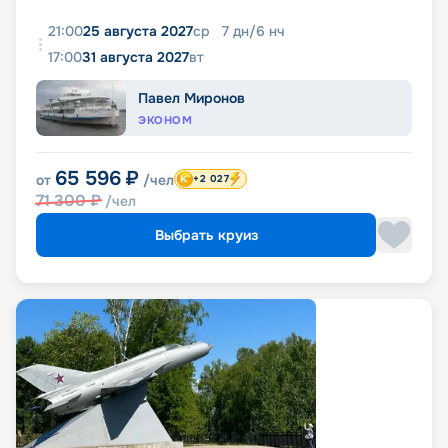
21:00
25 августа 2027
ср
7
дн
/
6
нч
17:00
31 августа 2027
вт
Павел Миронов
ЭКОНОМ
65 596
₽
от
/чел
+2 027
71 300
₽
/чел
Выбрать круиз