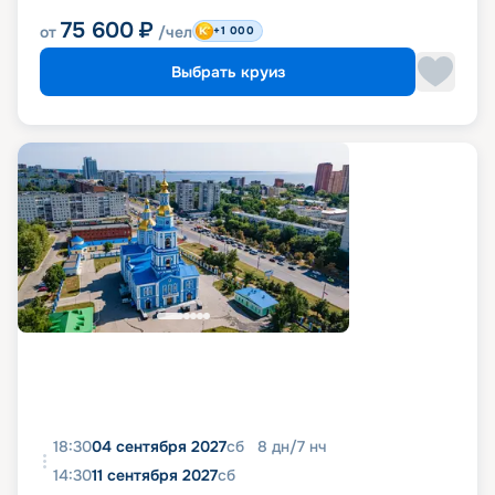
75 600
₽
от
/чел
+1 000
Выбрать круиз
18:30
04 сентября 2027
сб
8
дн
/
7
нч
14:30
11 сентября 2027
сб