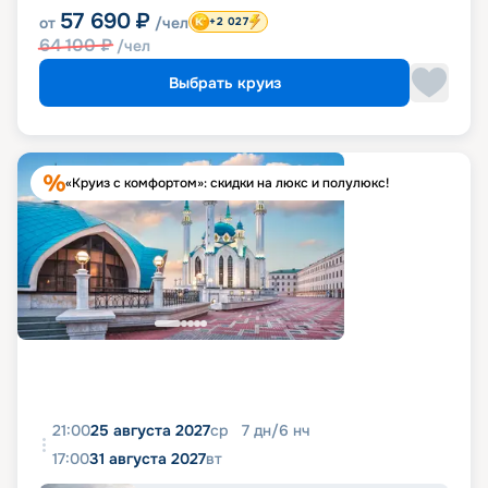
57 690
₽
от
/чел
+2 027
64 100
₽
/чел
Выбрать круиз
«Круиз с комфортом»: скидки на люкс и полулюкс!
21:00
25 августа 2027
ср
7
дн
/
6
нч
17:00
31 августа 2027
вт