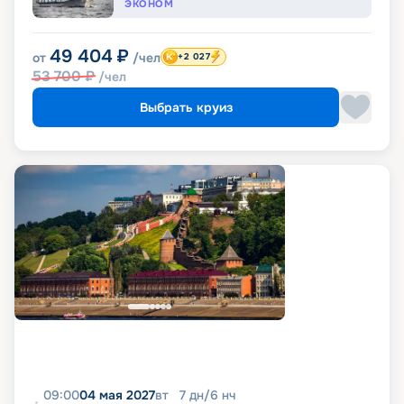
ЭКОНОМ
49 404
₽
от
/чел
+2 027
53 700
₽
/чел
Выбрать круиз
09:00
04 мая 2027
вт
7
дн
/
6
нч