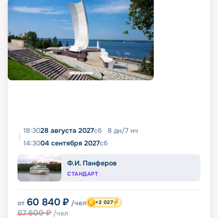
18:30
28 августа 2027
сб
8
дн
/
7
нч
14:30
04 сентября 2027
сб
Ф.И. Панферов
СТАНДАРТ
60 840
₽
от
/чел
+2 027
67 600
₽
/чел