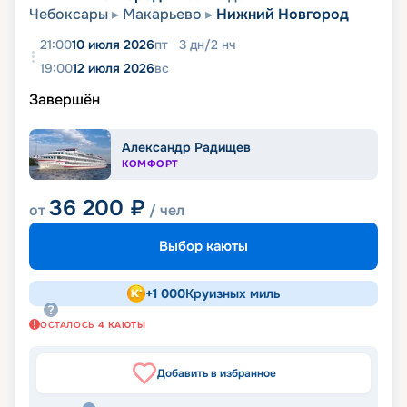
Чебоксары
Макарьево
Нижний Новгород
21:00
10 июля 2026
пт
3
дн
/
2
нч
19:00
12 июля 2026
вс
Завершён
Александр Радищев
КОМФОРТ
36 200
₽
от
/ чел
Выбор каюты
+
1 000
Круизных миль
ОСТАЛОСЬ
4
КАЮТЫ
Добавить в избранное