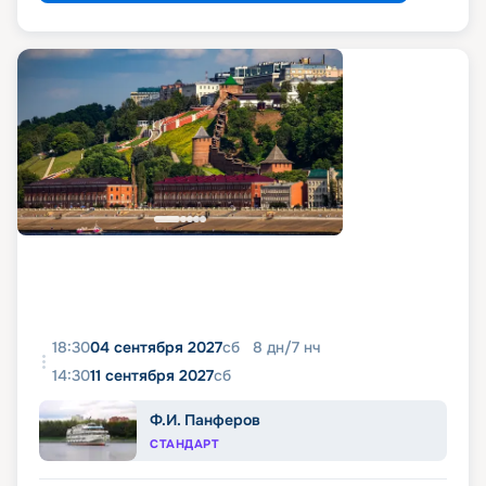
18:30
04 сентября 2027
сб
8
дн
/
7
нч
14:30
11 сентября 2027
сб
Ф.И. Панферов
СТАНДАРТ