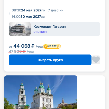
08:30
24 мая 2027
пн
7
дн
/
6
нч
14:00
30 мая 2027
вс
Космонавт Гагарин
ЭКОНОМ
44 068
₽
от
/чел
+2 027
47 900
₽
/чел
Выбрать круиз