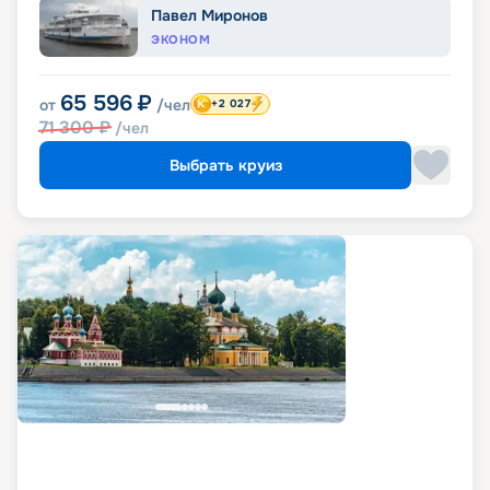
Павел Миронов
ЭКОНОМ
65 596
₽
от
/чел
+2 027
71 300
₽
/чел
Выбрать круиз