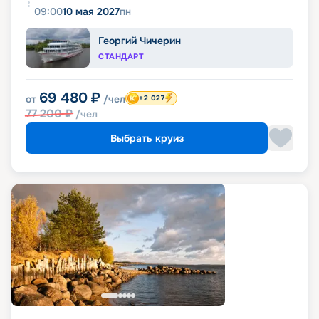
09:00
10 мая 2027
пн
Георгий Чичерин
СТАНДАРТ
69 480
₽
от
/чел
+2 027
77 200
₽
/чел
Выбрать круиз