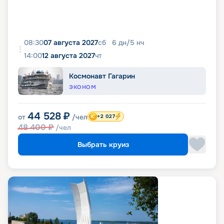
08:30
07 августа 2027
сб
6
дн
/
5
нч
14:00
12 августа 2027
чт
Космонавт Гагарин
ЭКОНОМ
44 528
₽
от
/чел
+2 027
48 400
₽
/чел
Выбрать круиз