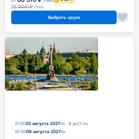
от
/чел
75 900
₽
/чел
Выбрать круиз
21:00
02 августа 2027
пн
8
дн
/
7
нч
16:00
09 августа 2027
пн