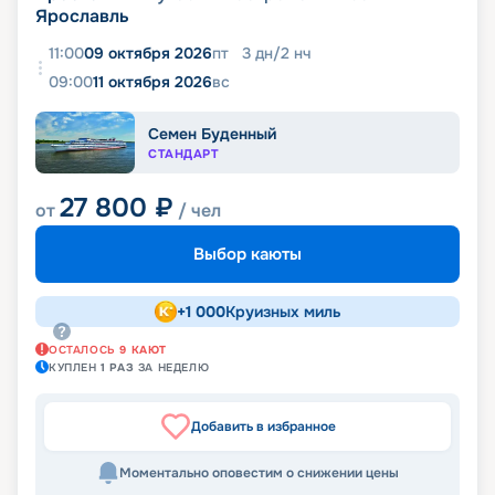
Ярославль
11:00
09 октября 2026
пт
3
дн
/
2
нч
09:00
11 октября 2026
вс
Семен Буденный
СТАНДАРТ
27 800
₽
от
/ чел
Выбор каюты
+
1 000
Круизных миль
ОСТАЛОСЬ
9
КАЮТ
КУПЛЕН
1
РАЗ
ЗА НЕДЕЛЮ
Добавить в избранное
Моментально оповестим о снижении цены