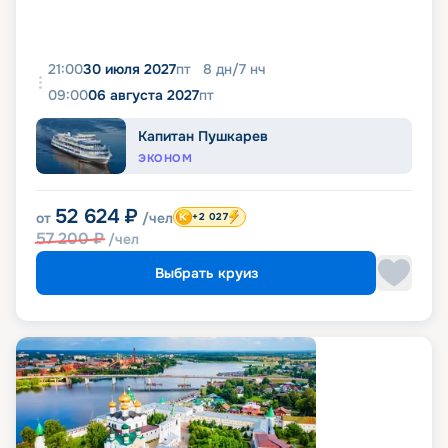
21:00
30 июля 2027
пт
8
дн
/
7
нч
09:00
06 августа 2027
пт
Капитан Пушкарев
ЭКОНОМ
52 624
₽
от
/чел
+2 027
57 200
₽
/чел
Выбрать круиз