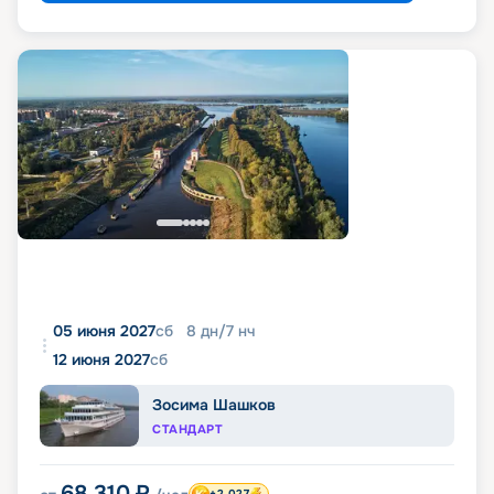
05 июня 2027
сб
8
дн
/
7
нч
12 июня 2027
сб
Зосима Шашков
СТАНДАРТ
68 310
₽
+2 027