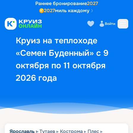
Раннее бронирование
2027
2027
миль каждому
Описание
Выбор кают
Маршрут и экск
Войти
Круиз на теплоходе
«Семен Буденный» с 9
октября по 11 октября
2026 года
Ярославль
Тутаев
Кострома
Плес