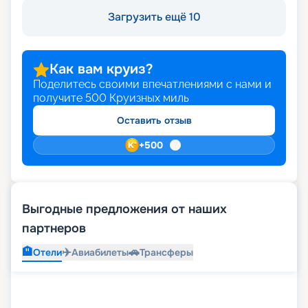
Загрузить ещё 10
Как вам круиз?
Поделитесь своими впечатлениями с нами и
получите
500
Круизных миль
Оставить отзыв
+
500
Выгодные предложения от наших
партнеров
🏨
✈️
🚗
Отели
Авиабилеты
Трансферы