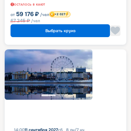
ОСТАЛОСЬ
8
КАЮТ
59 176
₽
от
/чел
+2 027
67 245
₽
/чел
Выбрать круиз
14:00
11 сентября 2027
сб
8
дн
/
7
нч