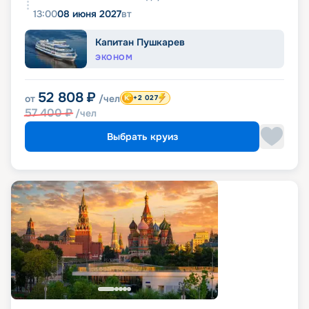
13:00
08 июня 2027
вт
Капитан Пушкарев
ЭКОНОМ
52 808
₽
от
/чел
+2 027
57 400
₽
/чел
Выбрать круиз