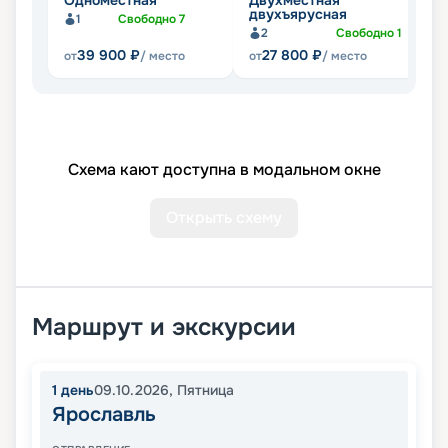
двухъярусная
ч
1
Свободно
7
2
Свободно
1
39 900
₽
27 800
₽
от
/ место
от
/ место
от
Схема кают доступна в модальном окне
Открыть схему
Маршрут и экскурсии
1
день
09.10.2026
,
Пятница
Ярославль