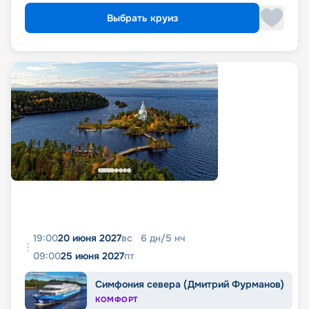
Выбрать круиз
19:00
20 июня 2027
вс
6
дн
/
5
нч
09:00
25 июня 2027
пт
Симфония севера (Дмитрий Фурманов)
КОМФОРТ