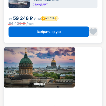
СТАНДАРТ
59 248
₽
от
/чел
+2 027
64 400
₽
/чел
Выбрать круиз