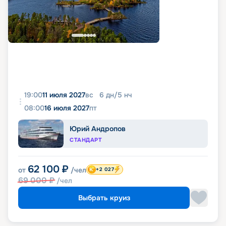
19:00
11 июля 2027
вс
6
дн
/
5
нч
08:00
16 июля 2027
пт
Юрий Андропов
СТАНДАРТ
62 100
₽
от
/чел
+2 027
69 000
₽
/чел
Выбрать круиз