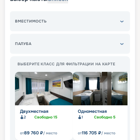
ВМЕСТИМОСТЬ
ПАЛУБА
ВЫБЕРИТЕ КЛАСС ДЛЯ ФИЛЬТРАЦИИ НА КАРТЕ
Двухместная
Одноместная
Д
д
2
Свободно
15
1
Свободно
5
к
89 760
₽
116 705
₽
от
/ место
от
/ место
от