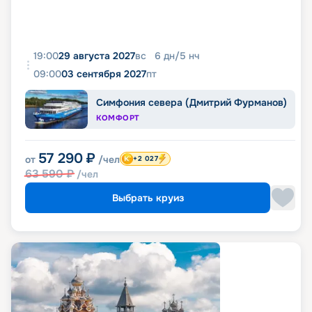
19:00
29 августа 2027
вс
6
дн
/
5
нч
09:00
03 сентября 2027
пт
Симфония севера (Дмитрий Фурманов)
КОМФОРТ
57 290
₽
от
/чел
+2 027
63 590
₽
/чел
Выбрать круиз