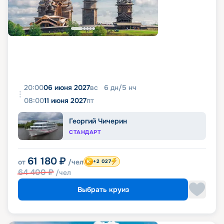
20:00
06 июня 2027
вс
6
дн
/
5
нч
08:00
11 июня 2027
пт
Георгий Чичерин
СТАНДАРТ
61 180
₽
от
/чел
+2 027
64 400
₽
/чел
Выбрать круиз