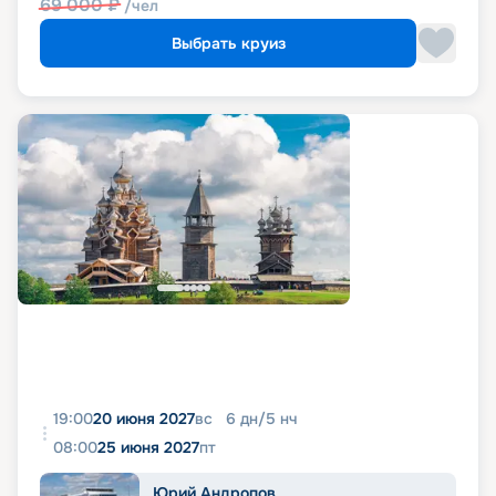
69 000
₽
/чел
Выбрать круиз
19:00
20 июня 2027
вс
6
дн
/
5
нч
08:00
25 июня 2027
пт
Юрий Андропов