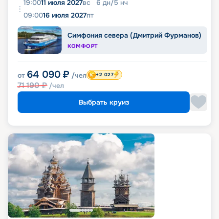
19:00
11 июля 2027
вс
6
дн
/
5
нч
09:00
16 июля 2027
пт
Симфония севера (Дмитрий Фурманов)
КОМФОРТ
64 090
₽
от
/чел
+2 027
71 190
₽
/чел
Выбрать круиз