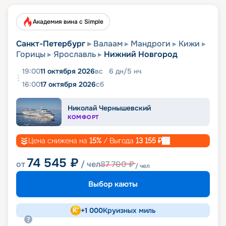
Академия вина с Simple
Санкт-Петербург
Валаам
Мандроги
Кижи
Горицы
Ярославль
Нижний Новгород
19:00
11 октября 2026
вс
6
дн
/
5
нч
16:00
17 октября 2026
сб
Николай Чернышевский
КОМФОРТ
Цена снижена на
15
%
/ Выгода
13 155
₽
74 545
₽
от
/ чел
87 700
₽
/ чел
Выбор каюты
+
1 000
Круизных миль