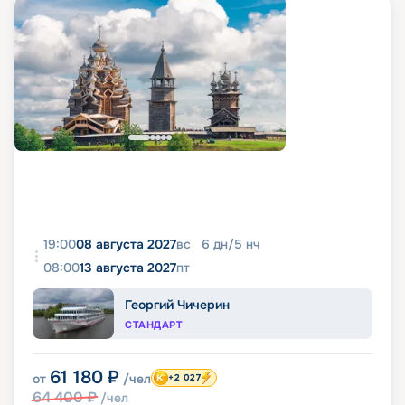
19:00
08 августа 2027
вс
6
дн
/
5
нч
08:00
13 августа 2027
пт
Георгий Чичерин
СТАНДАРТ
61 180
₽
от
/чел
+2 027
64 400
₽
/чел