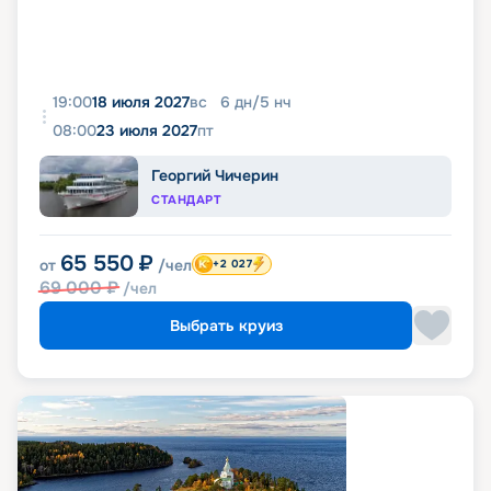
19:00
18 июля 2027
вс
6
дн
/
5
нч
08:00
23 июля 2027
пт
Георгий Чичерин
СТАНДАРТ
65 550
₽
от
/чел
+2 027
69 000
₽
/чел
Выбрать круиз