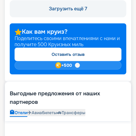
Загрузить ещё 7
Как вам круиз?
Поделитесь своими впечатлениями с нами и
получите
500
Круизных миль
Оставить отзыв
+
500
Выгодные предложения от наших
партнеров
🏨
✈️
🚗
Отели
Авиабилеты
Трансферы