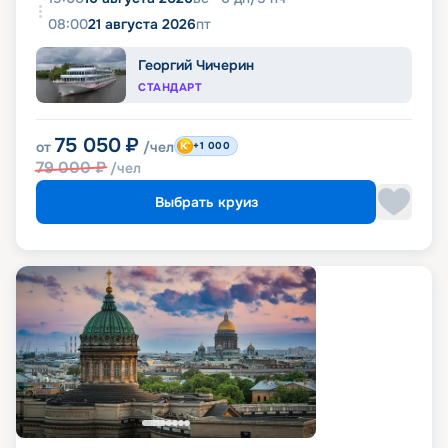
08:00
21 августа 2026
пт
Георгий Чичерин
СТАНДАРТ
75 050
₽
от
/чел
+1 000
79 000
₽
/чел
Выбрать круиз