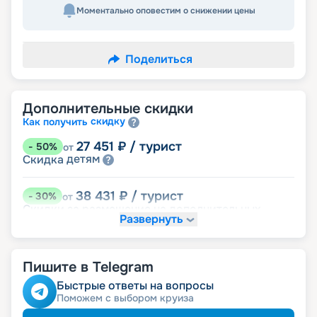
Моментально оповестим о снижении цены
Поделиться
Дополнительные скидки
скидку
Как получить
27 451
₽
/ турист
-
50
%
от
детям
Скидка
38 431
₽
/ турист
-
30
%
от
Скидки за размещение на дополнительных
Развернуть
места
размещение
Неполное
Пишите в Telegram
49 411
₽
/ турист
-
10
%
от
ведомств
Скидка сотрудникам силовых
Быстрые ответы на вопросы
ветеранам
Скидка
Поможем с выбором круиза
семьям
Скидка многодетным