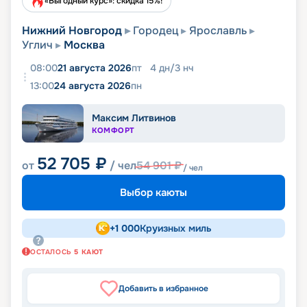
«Выгодный курс»: скидка 15%!
Нижний Новгород
Городец
Ярославль
Углич
Москва
08:00
21 августа 2026
пт
4
дн
/
3
нч
13:00
24 августа 2026
пн
Максим Литвинов
КОМФОРТ
52 705
₽
от
/ чел
54 901
₽
/ чел
Выбор каюты
+
1 000
Круизных миль
ОСТАЛОСЬ
5
КАЮТ
Добавить в избранное