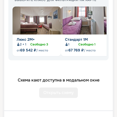
ВЫБЕРИТЕ КЛАСС ДЛЯ ФИЛЬТРАЦИИ НА КАРТЕ
Люкс 2М+
Стандарт 1M
С
2 + 1
Свободно
3
1
Свободно
1
69 542
₽
67 769
₽
от
/ место
от
/ место
от
Схема кают доступна в модальном окне
Открыть схему