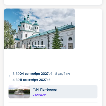
18:30
04 сентября 2027
сб
8
дн
/
7
нч
14:30
11 сентября 2027
сб
Ф.И. Панферов
СТАНДАРТ