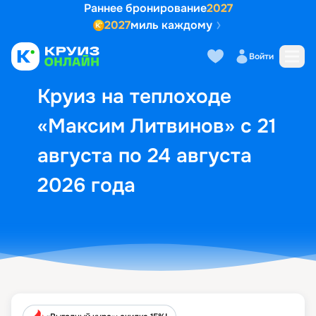
Раннее бронирование
2027
2027
миль каждому
Описание
Выбор кают
Маршрут и экск
Войти
Круиз на теплоходе
«Максим Литвинов» с 21
августа по 24 августа
2026 года