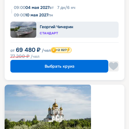
09:00
04 мая 2027
вт
7
дн
/
6
нч
09:00
10 мая 2027
пн
Георгий Чичерин
СТАНДАРТ
69 480
₽
от
/чел
+2 027
77 200
₽
/чел
Выбрать круиз