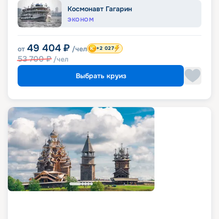
Космонавт Гагарин
ЭКОНОМ
49 404
₽
от
/чел
+2 027
53 700
₽
/чел
Выбрать круиз