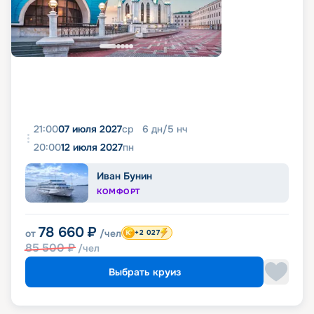
21:00
07 июля 2027
ср
6
дн
/
5
нч
20:00
12 июля 2027
пн
Иван Бунин
КОМФОРТ
78 660
₽
от
/чел
+2 027
85 500
₽
/чел
Выбрать круиз