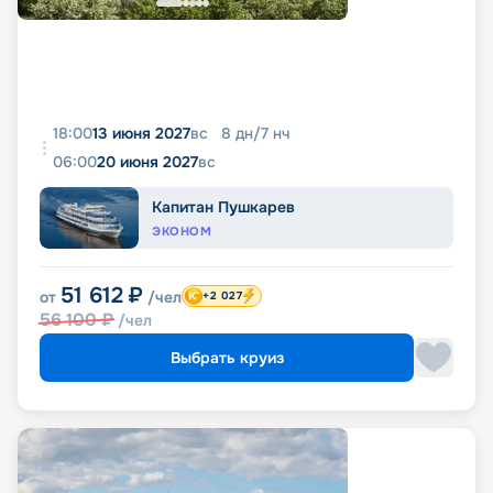
18:00
13 июня 2027
вс
8
дн
/
7
нч
06:00
20 июня 2027
вс
Капитан Пушкарев
ЭКОНОМ
51 612
₽
от
/чел
+2 027
56 100
₽
/чел
Выбрать круиз