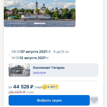
08:30
07 августа 2027
сб
6
дн
/
5
нч
14:00
12 августа 2027
чт
Космонавт Гагарин
ЭКОНОМ
44 528
₽
от
/чел
+2 027
48 400
₽
/чел
Выбрать круиз