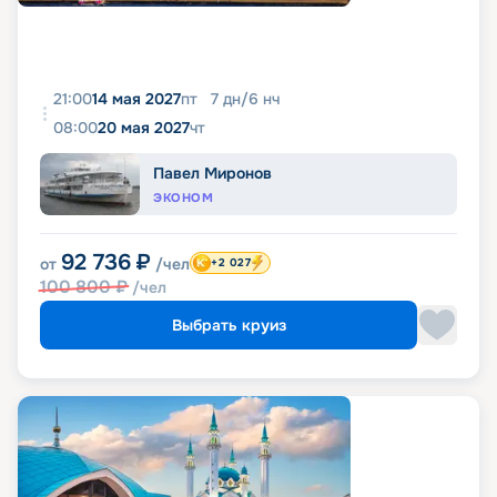
21:00
14 мая 2027
пт
7
дн
/
6
нч
08:00
20 мая 2027
чт
Павел Миронов
ЭКОНОМ
92 736
₽
от
/чел
+2 027
100 800
₽
/чел
Выбрать круиз