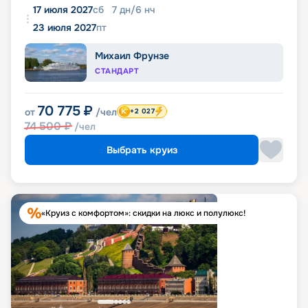
17 июля 2027
сб
7
дн
/
6
нч
23 июля 2027
пт
Михаил Фрунзе
СТАНДАРТ
70 775
₽
от
/чел
+2 027
74 500
₽
/чел
Выбрать круиз
«Круиз с комфортом»: скидки на люкс и полулюкс!