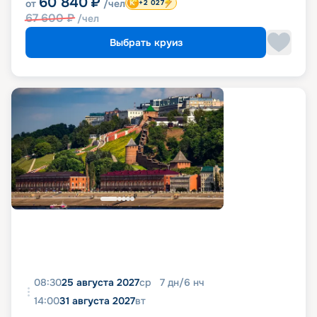
60 840
₽
от
/чел
+2 027
67 600
₽
/чел
Выбрать круиз
08:30
25 августа 2027
ср
7
дн
/
6
нч
14:00
31 августа 2027
вт