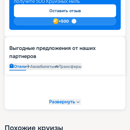
получите
500
Круизных миль
Оставить отзыв
+
500
Выгодные предложения от наших
партнеров
🏨
✈️
🚗
Отели
Авиабилеты
Трансферы
Развернуть
Похожие круизы