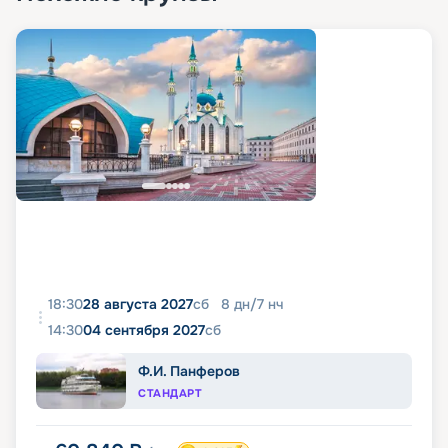
18:30
28 августа 2027
сб
8
дн
/
7
нч
14:30
04 сентября 2027
сб
Ф.И. Панферов
СТАНДАРТ