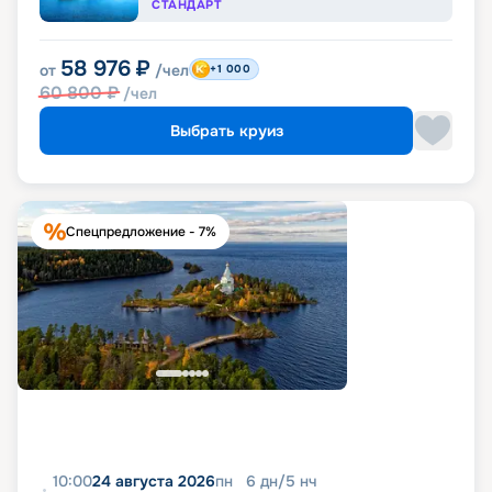
СТАНДАРТ
58 976
₽
от
/чел
+1 000
60 800
₽
/чел
Выбрать круиз
Спецпредложение - 7%
10:00
24 августа 2026
пн
6
дн
/
5
нч