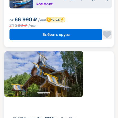
КОМФОРТ
66 990
₽
от
/чел
+2 027
74 390
₽
/чел
Выбрать круиз