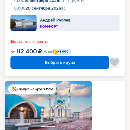
10:00
14 сентября 2026
пн
7
дн
/
6
нч
08:00
20 сентября 2026
вс
Андрей Рублев
КОМФОРТ
ОСТАЛОСЬ
3
КАЮТЫ
112 400
₽
от
/чел
+1 000
Выбрать круиз
Скидка на круиз 15%!