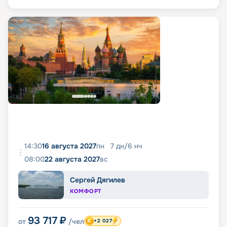
14:30
16 августа 2027
пн
7
дн
/
6
нч
08:00
22 августа 2027
вс
Сергей Дягилев
КОМФОРТ
93 717
₽
от
/чел
+2 027