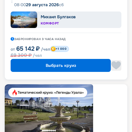
08:00
29 августа 2026
сб
Михаил Булгаков
КОМФОРТ
ЗАБРОНИРОВАН
3 ЧАСА
НАЗАД
65 142
₽
от
/чел
+1 000
69 300
₽
/чел
Выбрать круиз
Тематический круиз: «Легенды Урала»