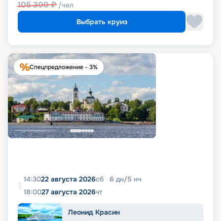
105 300
₽
/чел
Выбрать круиз
Спецпредложение - 3%
14:30
22 августа 2026
сб
6
дн
/
5
нч
18:00
27 августа 2026
чт
Леонид Красин