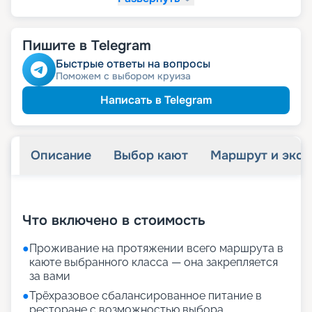
размещение
Неполное
Пишите в Telegram
130 406
₽
/ турист
-
10
%
от
ведомств
Скидка сотрудникам силовых
Быстрые ответы на вопросы
ветеранам
Скидка
Поможем с выбором круиза
семьям
Скидка многодетным
пенсионерам
Скидка
Написать в Telegram
Описание
Выбор кают
Маршрут и экск
+
28
фотографий
Что включено в стоимость
●
Проживание на протяжении всего маршрута в
каюте выбранного класса — она закрепляется
за вами
●
Трёхразовое сбалансированное питание в
ресторане с возможностью выбора