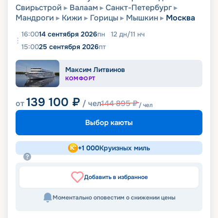
Свирьстрой
Валаам
Санкт-Петербург
Мандроги
Кижи
Горицы
Мышкин
Москва
16:00
14 сентября 2026
пн
12
дн
/
11
нч
15:00
25 сентября 2026
пт
Максим Литвинов
КОМФОРТ
139 100
₽
от
/ чел
144 895
₽
/ чел
Выбор каюты
+
1 000
Круизных миль
Добавить в избранное
Моментально оповестим о снижении цены