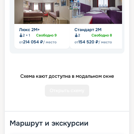
Люкс 2М+
Стандарт 2M
С
2 + 1
Свободно
9
2
Свободно
8
214 054
₽
154 520
₽
от
/ место
от
/ место
от
Схема кают доступна в модальном окне
Открыть схему
Маршрут и экскурсии