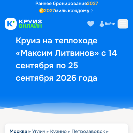
Раннее бронирование
2027
2027
миль каждому
Описание
Выбор кают
Маршрут и экск
Войти
Круиз на теплоходе
«Максим Литвинов» с 14
сентября по 25
сентября 2026 года
Москва
Углич
Кузино
Петрозаводск