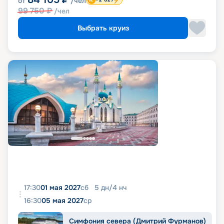
от
/чел
99 750
₽
/чел
Выбрать круиз
17:30
01 мая 2027
сб
5
дн
/
4
нч
16:30
05 мая 2027
ср
Симфония севера (Дмитрий Фурманов)