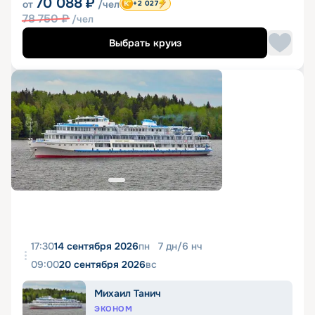
70 088
₽
от
/чел
+2 027
78 750
₽
/чел
Выбрать круиз
17:30
14 сентября 2026
пн
7
дн
/
6
нч
09:00
20 сентября 2026
вс
Михаил Танич
ЭКОНОМ