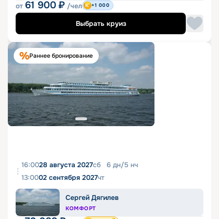
61 900
₽
от
/чел
+1 000
Выбрать круиз
Раннее бронирование
16:00
28 августа 2027
сб
6
дн
/
5
нч
13:00
02 сентября 2027
чт
Сергей Дягилев
КОМФОРТ