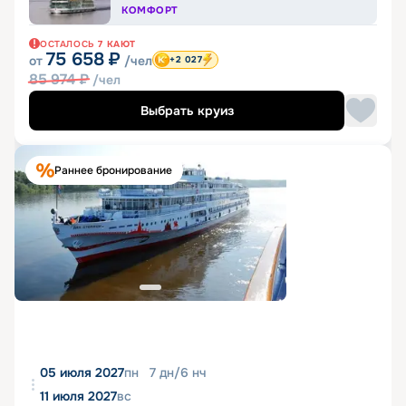
КОМФОРТ
ОСТАЛОСЬ
7
КАЮТ
75 658
₽
от
/чел
+2 027
85 974
₽
/чел
Выбрать круиз
Раннее бронирование
05 июля 2027
пн
7
дн
/
6
нч
11 июля 2027
вс