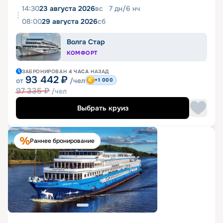
14:30
23 августа 2026
вс
7
дн
/
6
нч
08:00
29 августа 2026
сб
Волга Стар
КОМФОРТ
ЗАБРОНИРОВАН
4 ЧАСА
НАЗАД
93 442
₽
от
/чел
+1 000
97 335
₽
/чел
Выбрать круиз
Раннее бронирование