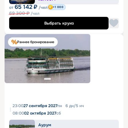
65 142
₽
от
/чел
+1 000
69 300
₽
/чел
Выбрать круиз
Раннее бронирование
23:00
27 сентября 2027
пн
6
дн
/
5
нч
08:00
02 октября 2027
сб
Аурум