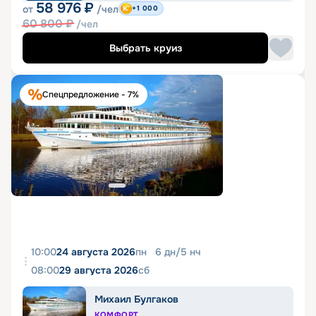
58 976
₽
от
/чел
+1 000
60 800
₽
/чел
Выбрать круиз
Спецпредложение - 7%
10:00
24 августа 2026
пн
6
дн
/
5
нч
08:00
29 августа 2026
сб
Михаил Булгаков
КОМФОРТ