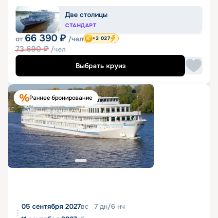
Две столицы
СТАНДАРТ
66 390
₽
от
/чел
+2 027
73 690
₽
/чел
Выбрать круиз
Раннее бронирование
05 сентября 2027
вс
7
дн
/
6
нч