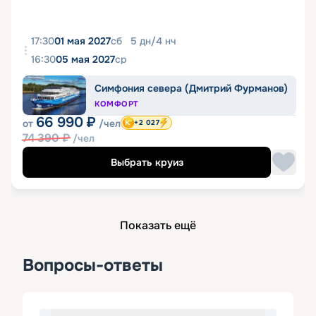
17:30
01 мая 2027
сб
5
дн
/
4
нч
16:30
05 мая 2027
ср
Симфония севера (Дмитрий Фурманов)
КОМФОРТ
66 990
₽
от
/чел
+2 027
74 390
₽
/чел
Выбрать круиз
Показать ещё
Вопросы-ответы