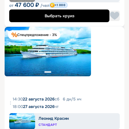
47 600
₽
от
/чел
+1 000
Выбрать круиз
Спецпредложение - 3%
14:30
22 августа 2026
сб
6
дн
/
5
нч
18:00
27 августа 2026
чт
Леонид Красин
СТАНДАРТ