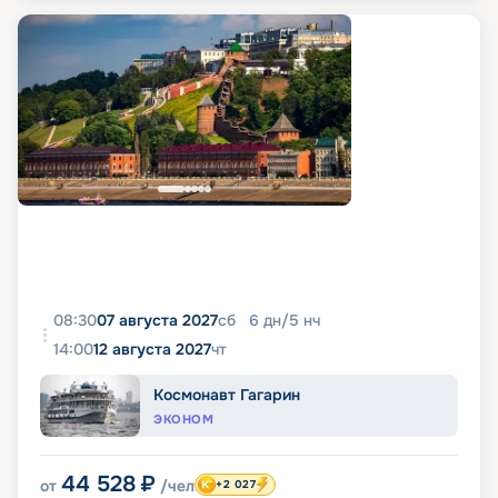
08:30
07 августа 2027
сб
6
дн
/
5
нч
14:00
12 августа 2027
чт
Космонавт Гагарин
ЭКОНОМ
44 528
₽
от
/чел
+2 027