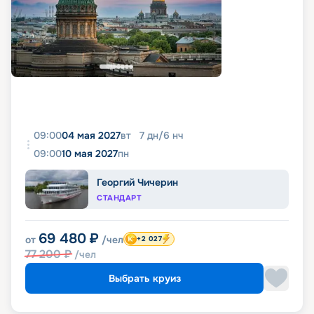
09:00
04 мая 2027
вт
7
дн
/
6
нч
09:00
10 мая 2027
пн
Георгий Чичерин
СТАНДАРТ
69 480
₽
от
/чел
+2 027
77 200
₽
/чел
Выбрать круиз