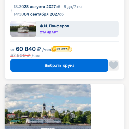
18:30
28 августа 2027
сб
8
дн
/
7
нч
14:30
04 сентября 2027
сб
Ф.И. Панферов
СТАНДАРТ
60 840
₽
от
/чел
+2 027
67 600
₽
/чел
Выбрать круиз