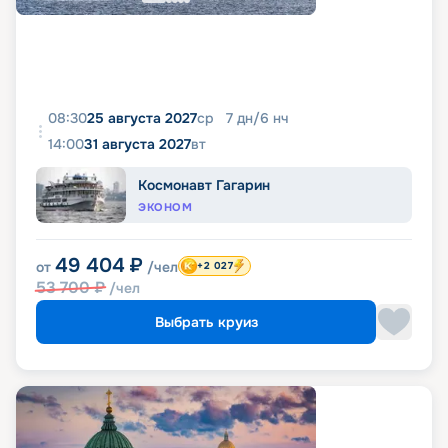
08:30
25 августа 2027
ср
7
дн
/
6
нч
14:00
31 августа 2027
вт
Космонавт Гагарин
ЭКОНОМ
49 404
₽
от
/чел
+2 027
53 700
₽
/чел
Выбрать круиз