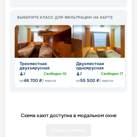
ВЫБЕРИТЕ КЛАСС ДЛЯ ФИЛЬТРАЦИИ НА КАРТЕ
Трехместная
Двухместная
Д
двухъярусная
одноярусная
д
3
Свободно
10
2
Свободно
17
46 700
₽
55 500
₽
от
/ место
от
/ место
от
Схема кают доступна в модальном окне
Открыть схему