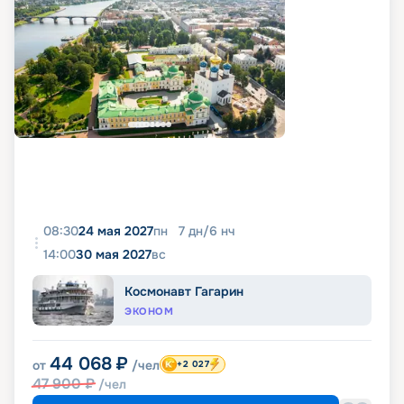
08:30
24 мая 2027
пн
7
дн
/
6
нч
14:00
30 мая 2027
вс
Космонавт Гагарин
ЭКОНОМ
44 068
₽
от
/чел
+2 027
47 900
₽
/чел