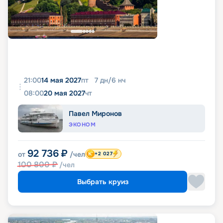
21:00
14 мая 2027
пт
7
дн
/
6
нч
08:00
20 мая 2027
чт
Павел Миронов
ЭКОНОМ
92 736
₽
от
/чел
+2 027
100 800
₽
/чел
Выбрать круиз