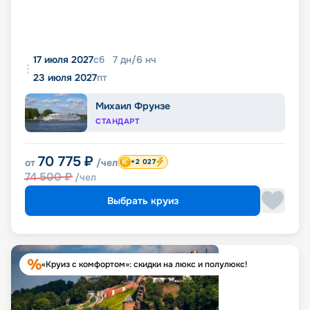
17 июля 2027
сб
7
дн
/
6
нч
23 июля 2027
пт
Михаил Фрунзе
СТАНДАРТ
70 775
₽
от
/чел
+2 027
74 500
₽
/чел
Выбрать круиз
«Круиз с комфортом»: скидки на люкс и полулюкс!