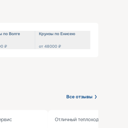
ы по Волге
Круизы по Енисею
00
₽
от
48000
₽
Все отзывы
рвис

Отличный теплоход с хорошим 