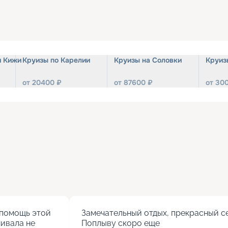
и Кижи
Круизы по Карелии
Круизы на Соловки
Круиз
от
20400
₽
от
87600
₽
от
30
помощь этой 
Замечательный отдых, прекрасный се
ивала не 
Поплыву скоро еще
