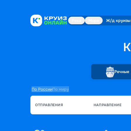
Река
Море
Ж/д круизы
К
Речные
По России
По миру
ОТПРАВЛЕНИЯ
НАПРАВЛЕНИЕ