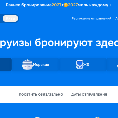
Раннее бронирование
2027
+
2027
миль каждому
Яхты
Расписание отправлений
А
руизы бронируют
зде
Морские
ЖД
ПОСЕТИТЬ ОБЯЗАТЕЛЬНО
ДАТЫ ОТПРАВЛЕНИЯ