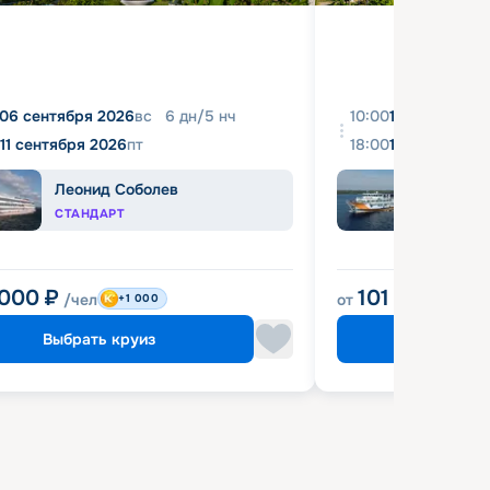
06 сентября 2026
вс
6
дн
/
5
нч
10:00
10 августа 2
11 сентября 2026
пт
18:00
16 августа 2
Леонид Соболев
Прин
СТАНДАРТ
КОМФ
 000
₽
101 900
₽
/чел
от
/че
+1 000
Выбрать круиз
Выбрат