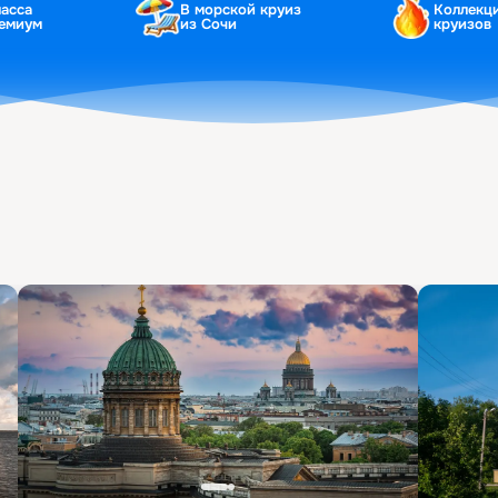
ласса
В морской круиз
Коллекц
ремиум
из Сочи
круизов