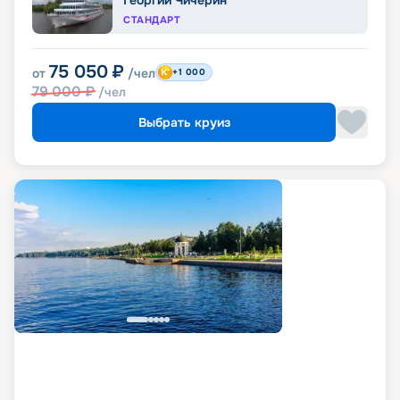
Георгий Чичерин
СТАНДАРТ
75 050
₽
от
/чел
+1 000
79 000
₽
/чел
Выбрать круиз