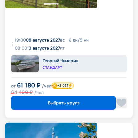
19:00
08 августа 2027
вс
6
дн
/
5
нч
08:00
13 августа 2027
пт
Георгий Чичерин
СТАНДАРТ
61 180
₽
от
/чел
+2 027
64 400
₽
/чел
Выбрать круиз