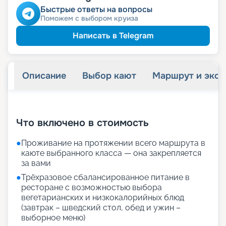
ветеранам
Скидка
Быстрые ответы на вопросы
семьям
Скидка многодетным
Поможем с выбором круиза
Написать в Telegram
Описание
Выбор кают
Маршрут и экск
+
28
фотографий
Что включено в стоимость
●
Проживание на протяжении всего маршрута в
каюте выбранного класса — она закрепляется
за вами
●
Трёхразовое сбалансированное питание в
ресторане с возможностью выбора
вегетарианских и низкокалорийных блюд
(завтрак – шведский стол, обед и ужин –
выборное меню)