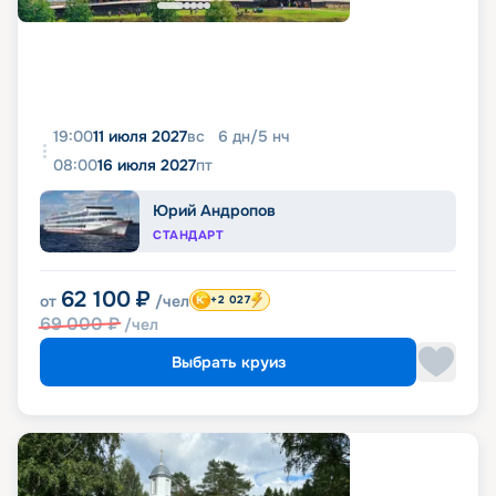
19:00
11 июля 2027
вс
6
дн
/
5
нч
08:00
16 июля 2027
пт
Юрий Андропов
СТАНДАРТ
62 100
₽
от
/чел
+2 027
69 000
₽
/чел
Выбрать круиз