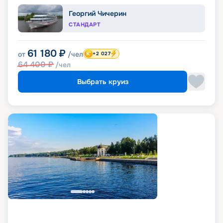
Георгий Чичерин
СТАНДАРТ
61 180
₽
от
/чел
+2 027
64 400
₽
/чел
Выбрать круиз