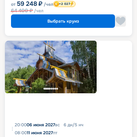
59 248
₽
от
/чел
+2 027
64 400
₽
/чел
Выбрать круиз
20:00
06 июня 2027
вс
6
дн
/
5
нч
08:00
11 июня 2027
пт