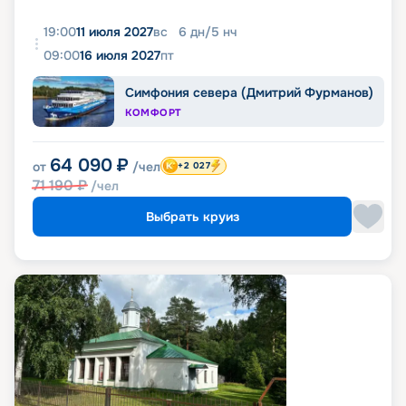
19:00
11 июля 2027
вс
6
дн
/
5
нч
09:00
16 июля 2027
пт
Симфония севера (Дмитрий Фурманов)
КОМФОРТ
64 090
₽
от
/чел
+2 027
71 190
₽
/чел
Выбрать круиз