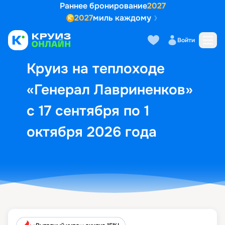
Раннее бронирование
2027
2027
миль каждому
Описание
Выбор кают
Маршрут и экск
Войти
Круиз на теплоходе
«Генерал Лавриненков»
с 17 сентября по 1
октября 2026 года