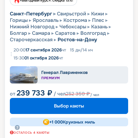
«Выгодный курс»: скидка 15%!
Санкт-Петербург
Свирьстрой
Кижи
Горицы
Ярославль
Кострома
Плес
Нижний Новгород
Чебоксары
Казань
Болгар
Самара
Саратов
Волгоград
Старочеркасская
Ростов-на-Дону
20:00
17 сентября 2026
чт
15
дн
/
14
нч
15:30
01 октября 2026
чт
Генерал Лавриненков
ПРЕМИУМ
239 733
₽
от
/ чел
252 350
₽
/ чел
Выбор каюты
+
1 000
Круизных миль
ОСТАЛОСЬ
4
КАЮТЫ