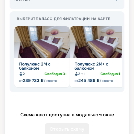
ВЫБЕРИТЕ КЛАСС ДЛЯ ФИЛЬТРАЦИИ НА КАРТЕ
Полулюкс 2М с
Полулюкс 2М+ с
К
балконом
балконом
Не
2
Свободно
3
2 + 1
Свободно
1
239 733
₽
245 486
₽
от
/ место
от
/ место
Схема кают доступна в модальном окне
Открыть схему