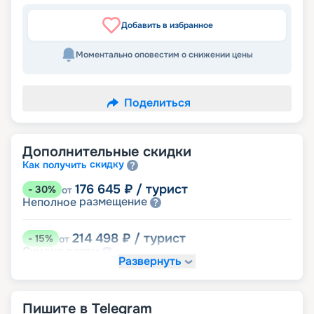
Добавить в избранное
Моментально оповестим о снижении цены
Поделиться
Дополнительные скидки
скидку
Как получить
176 645
₽
/ турист
-
30
%
от
размещение
Неполное
214 498
₽
/ турист
-
15
%
от
детям
Скидка
Развернуть
227 115
₽
/ турист
-
10
%
от
пенсионерам
Скидка
Пишите в Telegram
ведомств
Скидка сотрудникам силовых