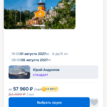
19:00
01 августа 2027
вс
6
дн
/
5
нч
08:00
06 августа 2027
пт
Юрий Андропов
СТАНДАРТ
57 960
₽
от
/чел
+2 027
64 400
₽
/чел
Выбрать круиз