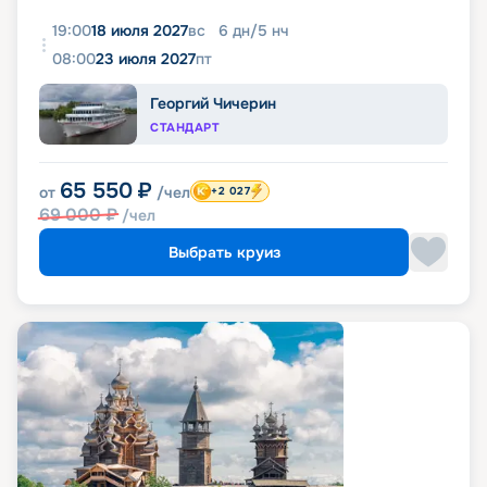
19:00
18 июля 2027
вс
6
дн
/
5
нч
08:00
23 июля 2027
пт
Георгий Чичерин
СТАНДАРТ
65 550
₽
от
/чел
+2 027
69 000
₽
/чел
Выбрать круиз