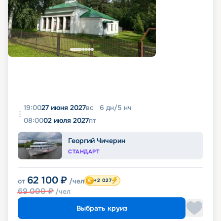
19:00
27 июня 2027
вс
6
дн
/
5
нч
08:00
02 июля 2027
пт
Георгий Чичерин
СТАНДАРТ
62 100
₽
от
/чел
+2 027
69 000
₽
/чел
Выбрать круиз