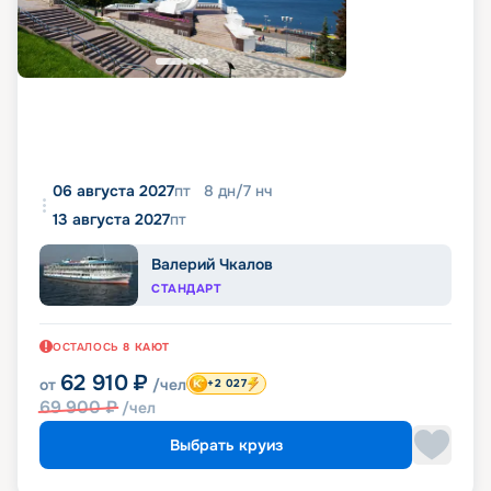
06 августа 2027
пт
8
дн
/
7
нч
13 августа 2027
пт
Валерий Чкалов
СТАНДАРТ
ОСТАЛОСЬ
8
КАЮТ
62 910
₽
от
/чел
+2 027
69 900
₽
/чел
Выбрать круиз