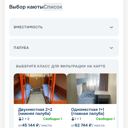
Выбор каюты
Список
ВМЕСТИМОСТЬ
ПАЛУБА
ВЫБЕРИТЕ КЛАСС ДЛЯ ФИЛЬТРАЦИИ НА КАРТЕ
Двухместная 2+2
Одноместная 1+1
Д
(нижняя палуба)
(главная палуба)
2
2 + 2
Свободно
1
1 + 1
Свободно
1
45 144
₽
62 744
₽
от
/ место
от
/ место
от