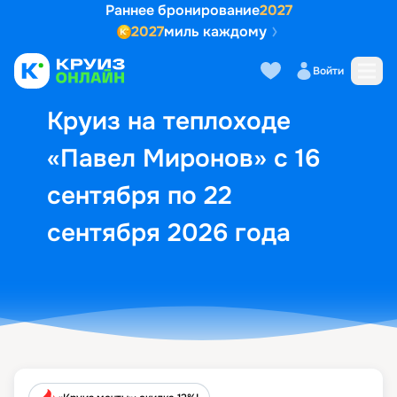
Раннее бронирование
2027
2027
миль каждому
Описание
Выбор кают
Маршрут и экск
Войти
Круиз на теплоходе
«Павел Миронов» с 16
сентября по 22
сентября 2026 года