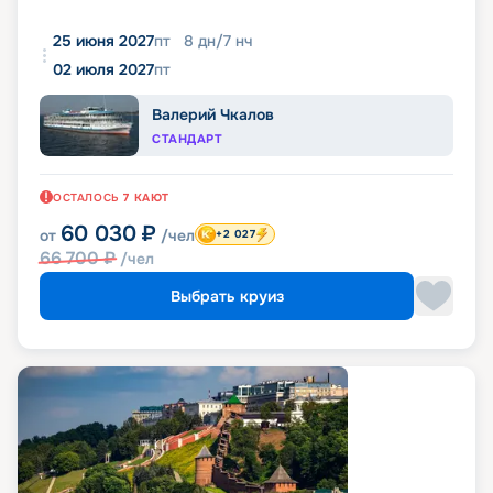
25 июня 2027
пт
8
дн
/
7
нч
02 июля 2027
пт
Валерий Чкалов
СТАНДАРТ
ОСТАЛОСЬ
7
КАЮТ
60 030
₽
от
/чел
+2 027
66 700
₽
/чел
Выбрать круиз