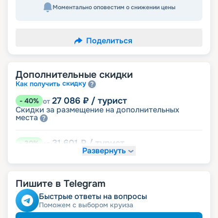
Моментально оповестим о снижении цены
Поделиться
Дополнительные скидки
скидку
Как получить
27 086
₽
/ турист
-
40
%
от
Скидки за размещение на дополнительных
места
31 601
₽
/ турист
-
30
%
от
Развернуть
размещение
Неполное
40 630
₽
/ турист
-
10
%
от
Пишите в Telegram
детям
Скидка
пенсионерам
Скидка
Быстрые ответы на вопросы
Поможем с выбором круиза