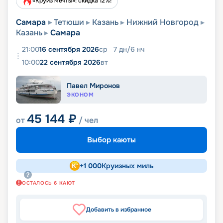
«Круиз мечты»: скидка 12%!
Самара
Тетюши
Казань
Нижний Новгород
Казань
Самара
21:00
16 сентября 2026
ср
7
дн
/
6
нч
10:00
22 сентября 2026
вт
Павел Миронов
ЭКОНОМ
45 144
₽
от
/ чел
Выбор каюты
+
1 000
Круизных миль
ОСТАЛОСЬ
6
КАЮТ
Добавить в избранное