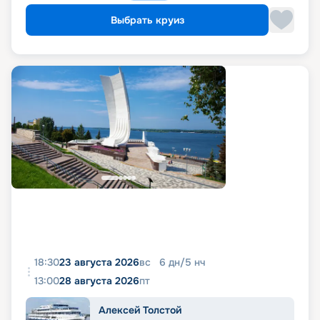
Выбрать круиз
18:30
23 августа 2026
вс
6
дн
/
5
нч
13:00
28 августа 2026
пт
Алексей Толстой