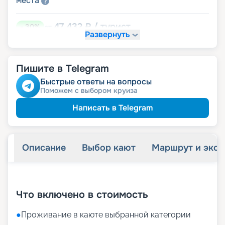
места
47 432
₽
/ турист
-
30
%
от
Развернуть
размещение
Неполное
60 984
₽
/ турист
-
10
%
от
Пишите в Telegram
детям
Скидка
пенсионерам
Скидка
Быстрые ответы на вопросы
Поможем с выбором круиза
Написать в Telegram
Описание
Выбор кают
Маршрут и экск
+
20
фотографий
Что включено в стоимость
●
Проживание в каюте выбранной категории