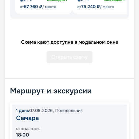
Не
67 760
₽
75 240
₽
от
/ место
от
/ место
Схема кают доступна в модальном окне
Открыть схему
Маршрут и экскурсии
1
день
07.09.2026
,
Понедельник
Самара
ОТПРАВЛЕНИЕ
18:00