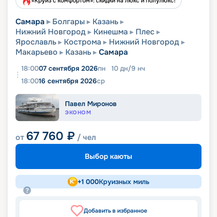
«Круиз с комфортом»: скидки на люкс и полулюкс!
Самара
Болгары
Казань
Нижний Новгород
Кинешма
Плес
Ярославль
Кострома
Нижний Новгород
Макарьево
Казань
Самара
18:00
07 сентября 2026
пн
10
дн
/
9
нч
18:00
16 сентября 2026
ср
Павел Миронов
ЭКОНОМ
67 760
₽
от
/ чел
Выбор каюты
+
1 000
Круизных миль
Добавить в избранное