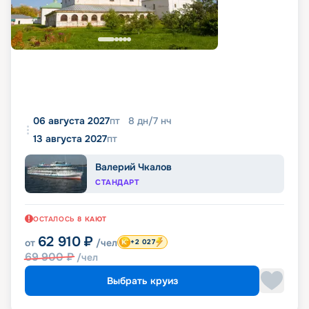
06 августа 2027
пт
8
дн
/
7
нч
13 августа 2027
пт
Валерий Чкалов
СТАНДАРТ
ОСТАЛОСЬ
8
КАЮТ
62 910
₽
от
/чел
+2 027
69 900
₽
/чел
Выбрать круиз