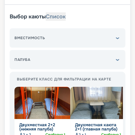
Выбор каюты
Список
ВМЕСТИМОСТЬ
ПАЛУБА
ВЫБЕРИТЕ КЛАСС ДЛЯ ФИЛЬТРАЦИИ НА КАРТЕ
Двухместная 2+2
Двухместная каюта
Д
(нижняя палуба)
2+1 (главная палуба)
(
2 + 2
Свободно
1
2 + 1
Свободно
1