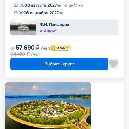
22:00
30 августа 2027
пн
8
дн
/
7
нч
17:00
06 сентября 2027
пн
Ф.И. Панферов
СТАНДАРТ
57 690
₽
от
/чел
+2 027
64 100
₽
/чел
Выбрать круиз