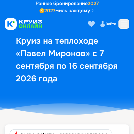
Раннее бронирование
2027
2027
миль каждому
Описание
Выбор кают
Маршрут и экск
Войти
Круиз на теплоходе
«Павел Миронов» с 7
сентября по 16 сентября
2026 года