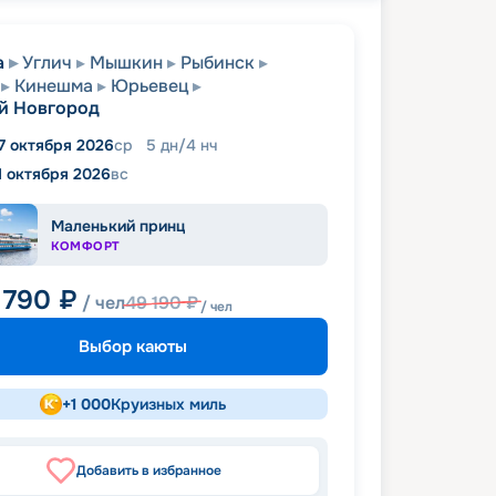
а
Углич
Мышкин
Рыбинск
Кинешма
Юрьевец
й Новгород
7 октября 2026
ср
5
дн
/
4
нч
1 октября 2026
вс
Маленький принц
КОМФОРТ
 790
₽
/ чел
49 190
₽
/ чел
Выбор каюты
+
1 000
Круизных миль
Добавить в избранное