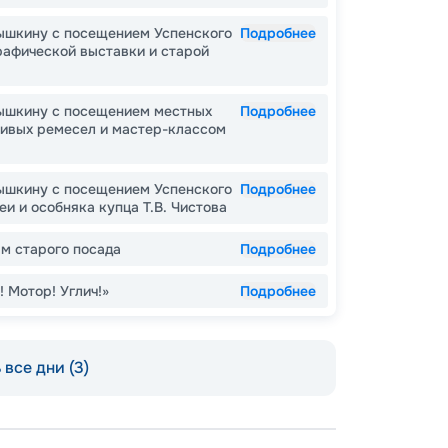
Как пол
шкину с посещением Успенского
Подробнее
рафической выставки и старой
-
15
%
Скидк
ышкину с посещением местных
Подробнее
-
10
%
живых ремесел и мастер-классом
Скидк
Скидка
годам
шкину с посещением Успенского
Подробнее
Скидк
Пишит
еи и особняка купца Т.В. Чистова
-
5
%
о
м старого посада
Подробнее
Скидк
 Мотор! Углич!»
Подробнее
все дни (3)