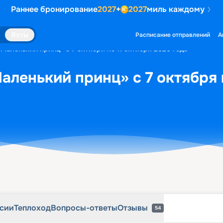
Раннее бронирование
2027
+
2027
миль каждому
рсии
Теплоход
Вопросы-ответы
Отзывы
54
Яхты
Расписание отправлений
А
Маленький принц» с 7 октября по 11 октября 2026 года
аленький принц» с 7 октября 
рсии
Теплоход
Вопросы-ответы
Отзывы
54