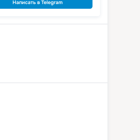
Написать в Telegram
а
Углич
Мышкин
Рыбинск
Кинешма
Юрьевец
й Новгород
7 октября 2026
ср
5
дн
/
4
нч
1 октября 2026
вс