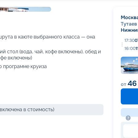
+
67
фотографий
Москв
Тутаев
Нижни
рута в каюте выбранного класса — она
17:30
0
16:00
1
й стол (вода, чай, кофе включены), обед и
офе включены)
о программе круиза
46
от
включена в стоимость)