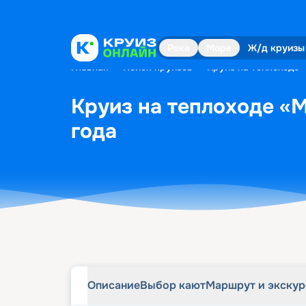
Описание
Выбор кают
Маршрут и экску
Река
Море
Ж/д круизы
Главная
•
Поиск круизов
•
Круиз на теплоходе «
Круиз на теплоходе «М
года
Описание
Выбор кают
Маршрут и экску