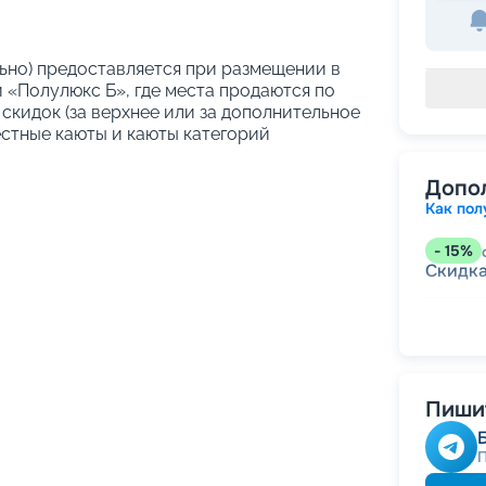
ельно) предоставляется при размещении в
 «Полулюкс Б», где места продаются по
скидок (за верхнее или за дополнительное
естные каюты и каюты категорий
Допо
Как пол
-
15
%
Скидк
-
10
%
Скидк
Скидка
годам
Скидк
Пишит
-
5
%
о
Скидк