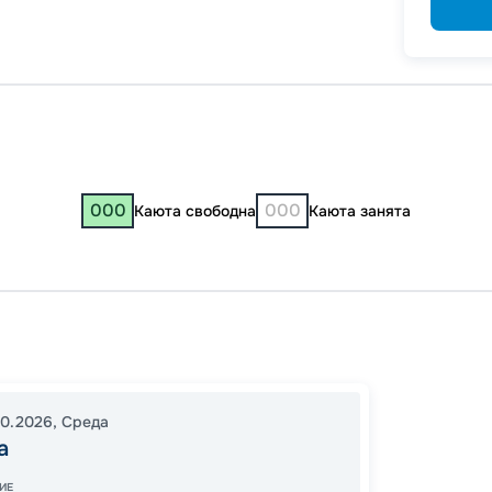
000
000
Каюта свободна
Каюта занята
Москв
Тутаев
Нижни
10.2026
,
Среда
17:30
0
а
16:00
1
ИЕ