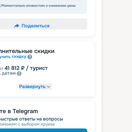
Моментально оповестим о снижении цены
Поделиться
лнительные скидки
скидку
учить
41 812
₽
/ турист
от
детям
а
Развернуть
44 271
₽
/ турист
от
именинникам
а
 на юбилей свадьбы, кратный 5-ти
молодожёнам
а
е в Telegram
Быстрые ответы на вопросы
46 731
₽
/ турист
Поможем с выбором круиза
т
пенсионерам
а