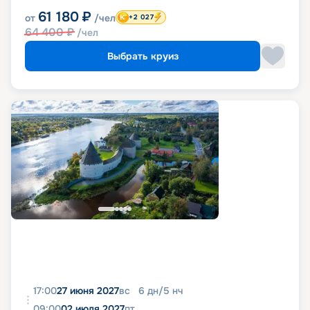
61 180
₽
от
/чел
+2 027
64 400
₽
/чел
Выбрать круиз
17:00
27 июня 2027
вс
6
дн
/
5
нч
09:00
02 июля 2027
пт