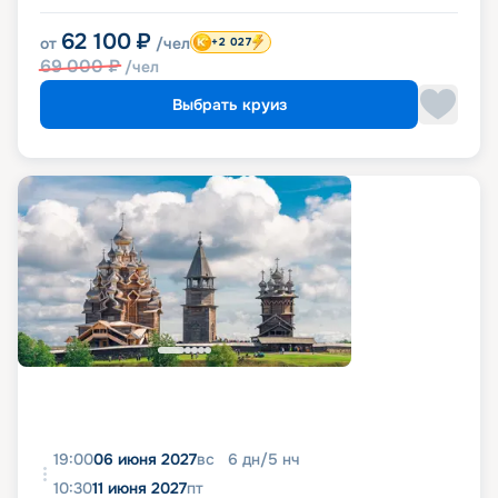
62 100
₽
от
/чел
+2 027
69 000
₽
/чел
Выбрать круиз
19:00
06 июня 2027
вс
6
дн
/
5
нч
10:30
11 июня 2027
пт