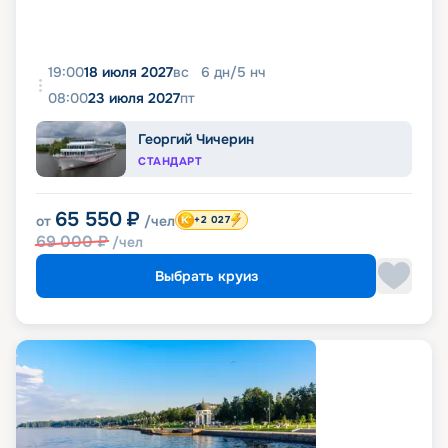
19:00
18 июля 2027
вс
6
дн
/
5
нч
08:00
23 июля 2027
пт
Георгий Чичерин
СТАНДАРТ
65 550
₽
от
/чел
+2 027
69 000
₽
/чел
Выбрать круиз