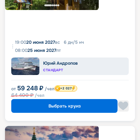
19:00
20 июня 2027
вс
6
дн
/
5
нч
08:00
25 июня 2027
пт
Юрий Андропов
СТАНДАРТ
59 248
₽
от
/чел
+2 027
64 400
₽
/чел
Выбрать круиз