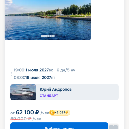
19:00
11 июля 2027
вс
6
дн
/
5
нч
08:00
16 июля 2027
пт
Юрий Андропов
СТАНДАРТ
62 100
₽
от
/чел
+2 027
69 000
₽
/чел
Выбрать круиз