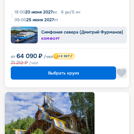
19:00
20 июня 2027
вс
6
дн
/
5
нч
09:00
25 июня 2027
пт
Симфония севера (Дмитрий Фурманов)
КОМФОРТ
64 090
₽
от
/чел
+2 027
71 212
₽
/чел
Выбрать круиз