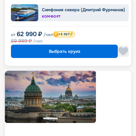
Симфония севера (Дмитрий Фурманов)
КОМФОРТ
62 990
₽
от
/чел
+2 027
69 989
₽
/чел
Выбрать круиз