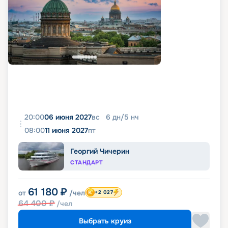
20:00
06 июня 2027
вс
6
дн
/
5
нч
08:00
11 июня 2027
пт
Георгий Чичерин
СТАНДАРТ
61 180
₽
от
/чел
+2 027
64 400
₽
/чел
Выбрать круиз