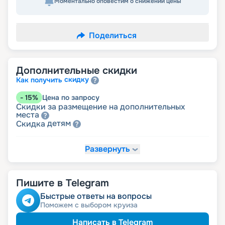
Моментально оповестим о снижении цены
Поделиться
Дополнительные скидки
скидку
Как получить
-
15
%
Цена по запросу
Скидки за размещение на дополнительных
места
детям
Скидка
Развернуть
-
10
%
Цена по запросу
именинникам
Скидка
Скидка на юбилей свадьбы, кратный 5-ти
годам
Пишите в Telegram
молодожёнам
Скидка
Быстрые ответы на вопросы
Поможем с выбором круиза
Написать в Telegram