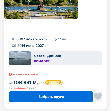
16:00
07 июня 2027
пн
8
дн
/
7
нч
09:30
14 июня 2027
пн
Сергей Дягилев
КОМФОРТ
ОСТАЛОСЬ
8
КАЮТ
106 841
₽
от
/чел
+2 027
120 046
₽
/чел
Выбрать круиз