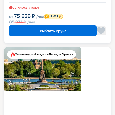
ОСТАЛОСЬ
7
КАЮТ
75 658
₽
от
/чел
+2 027
85 974
₽
/чел
Выбрать круиз
Тематический круиз: «Легенды Урала»