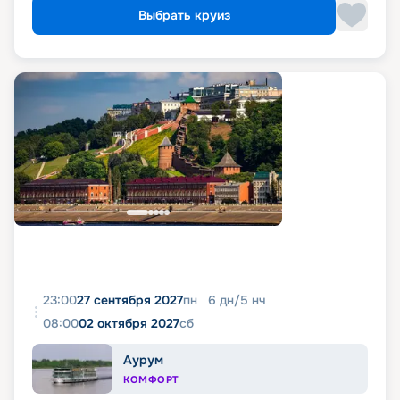
Выбрать круиз
23:00
27 сентября 2027
пн
6
дн
/
5
нч
08:00
02 октября 2027
сб
Аурум
КОМФОРТ