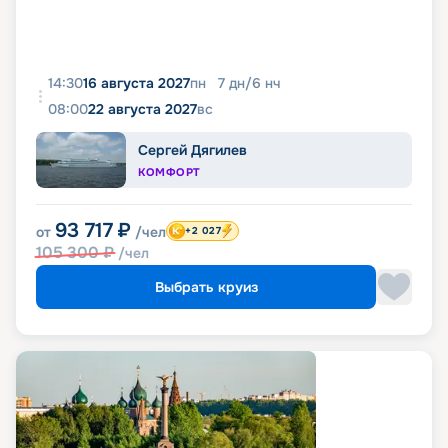
14:30
16 августа 2027
пн
7
дн
/
6
нч
08:00
22 августа 2027
вс
Сергей Дягилев
КОМФОРТ
93 717
₽
от
/чел
+2 027
105 300
₽
/чел
Выбрать круиз