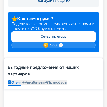
Загрузить ещё 10
Как вам круиз?
Поделитесь своими впечатлениями с нами и
получите
500
Круизных миль
Оставить отзыв
+
500
Выгодные предложения от наших
партнеров
🏨
✈️
🚗
Отели
Авиабилеты
Трансферы