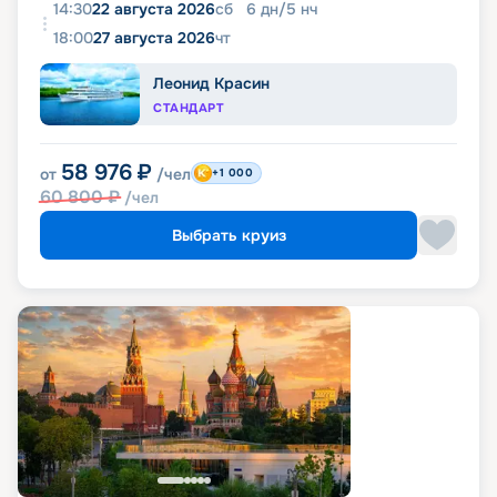
14:30
22 августа 2026
сб
6
дн
/
5
нч
18:00
27 августа 2026
чт
Леонид Красин
СТАНДАРТ
58 976
₽
от
/чел
+1 000
60 800
₽
/чел
Выбрать круиз