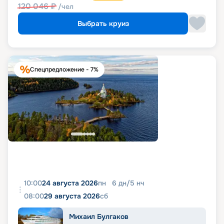
120 046
₽
/чел
Выбрать круиз
Спецпредложение - 7%
10:00
24 августа 2026
пн
6
дн
/
5
нч
08:00
29 августа 2026
сб
Михаил Булгаков