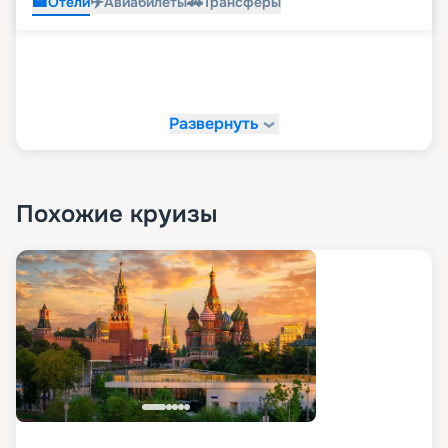
🏨
✈️
🚗
Отели
Авиабилеты
Трансферы
Развернуть
Похожие круизы