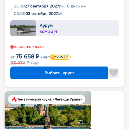
23:00
27 сентября 2027
пн
6
дн
/
5
нч
08:00
02 октября 2027
сб
Аурум
КОМФОРТ
ОСТАЛОСЬ
7
КАЮТ
75 658
₽
от
/чел
+2 027
85 974
₽
/чел
Выбрать круиз
Тематический круиз: «Легенды Урала»