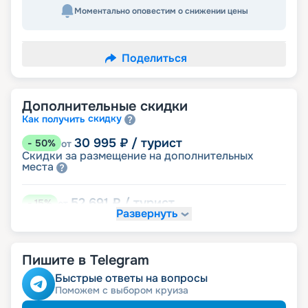
Моментально оповестим о снижении цены
Поделиться
Дополнительные скидки
скидку
Как получить
30 995
₽
/ турист
-
50
%
от
Скидки за размещение на дополнительных
места
52 691
₽
/ турист
-
15
%
от
Развернуть
детям
Скидка
55 790
₽
/ турист
-
10
%
от
Пишите в Telegram
именинникам
Скидка
молодожёнам
Скидка
Быстрые ответы на вопросы
Скидка на юбилей свадьбы, кратный 5-ти
Поможем с выбором круиза
годам