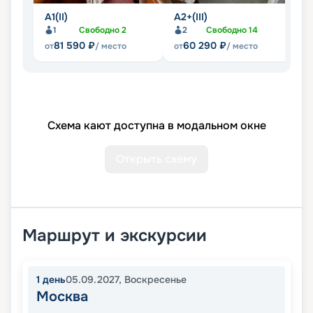
А1(II)
А2+(III)
А
1
Свободно
2
2
Свободно
14
81 590
₽
60 290
₽
от
/ место
от
/ место
от
Схема кают доступна в модальном окне
Открыть схему
Маршрут и экскурсии
1
день
05.09.2027
,
Воскресенье
Москва