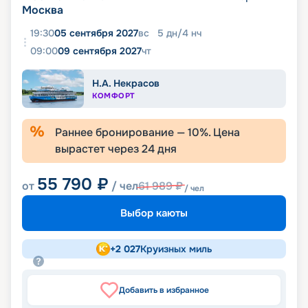
Москва
19:30
05 сентября 2027
вс
5
дн
/
4
нч
09:00
09 сентября 2027
чт
Н.А. Некрасов
КОМФОРТ
Раннее бронирование —
10
%. Цена
вырастет через
24
дня
55 790
₽
от
/ чел
61 989
₽
/ чел
Выбор каюты
+
2 027
Круизных миль
Добавить в избранное