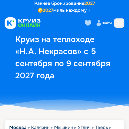
Раннее бронирование
2027
2027
миль каждому
Описание
Выбор кают
Маршрут и экск
Войти
Круиз на теплоходе
«Н.А. Некрасов» с 5
сентября по 9 сентября
2027 года
Москва
Калязин
Мышкин
Углич
Тверь