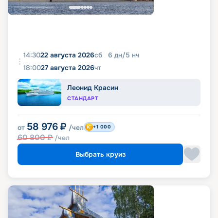
14:30
22 августа 2026
сб
6
дн
/
5
нч
18:00
27 августа 2026
чт
Леонид Красин
СТАНДАРТ
58 976
₽
от
/чел
+1 000
60 800
₽
/чел
Выбрать круиз