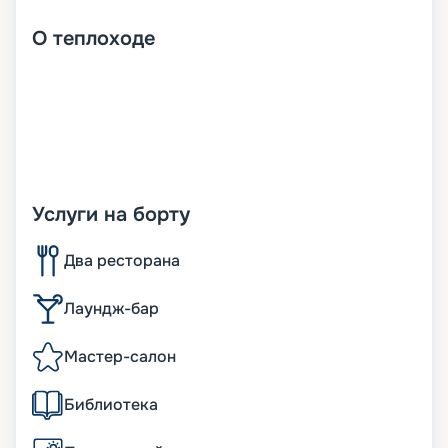
О
теплоходе
Услуги на борту
Два ресторана
Лаундж-бар
Мастер-салон
Библиотека