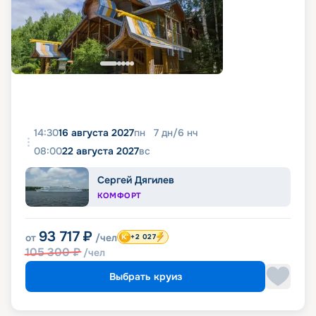
14:30
16 августа 2027
пн
7
дн
/
6
нч
08:00
22 августа 2027
вс
Сергей Дягилев
КОМФОРТ
93 717
₽
от
/чел
+2 027
105 300
₽
/чел
Выбрать круиз