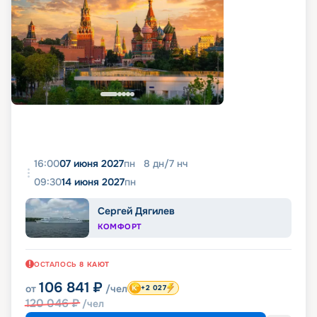
16:00
07 июня 2027
пн
8
дн
/
7
нч
09:30
14 июня 2027
пн
Сергей Дягилев
КОМФОРТ
ОСТАЛОСЬ
8
КАЮТ
106 841
₽
от
/чел
+2 027
120 046
₽
/чел