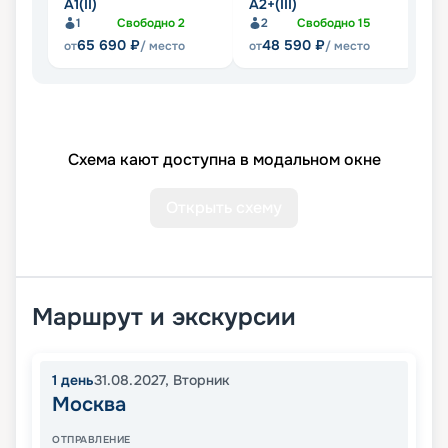
А1(II)
А2+(III)
А
1
Свободно
2
2
Свободно
15
65 690
₽
48 590
₽
от
/ место
от
/ место
от
Схема кают доступна в модальном окне
Открыть схему
Маршрут и экскурсии
1
день
31.08.2027
,
Вторник
Москва
ОТПРАВЛЕНИЕ