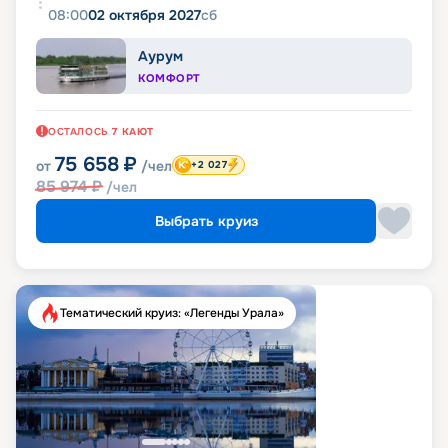
08:00
02 октября 2027
сб
Аурум
КОМФОРТ
ОСТАЛОСЬ
7
КАЮТ
75 658
₽
от
/чел
+2 027
85 974
₽
/чел
Выбрать круиз
Тематический круиз: «Легенды Урала»