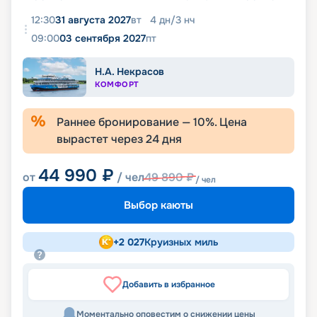
12:30
31 августа 2027
вт
4
дн
/
3
нч
09:00
03 сентября 2027
пт
Н.А. Некрасов
КОМФОРТ
Раннее бронирование —
10
%. Цена
вырастет через
24
дня
44 990
₽
от
/ чел
49 890
₽
/ чел
Выбор каюты
+
2 027
Круизных миль
Добавить в избранное
Моментально оповестим о снижении цены