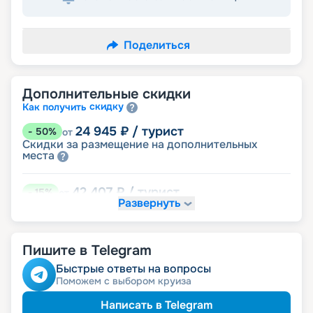
Поделиться
Дополнительные скидки
скидку
Как получить
24 945
₽
/ турист
-
50
%
от
Скидки за размещение на дополнительных
места
42 407
₽
/ турист
-
15
%
от
Развернуть
детям
Скидка
44 901
₽
/ турист
-
10
%
от
Пишите в Telegram
именинникам
Скидка
молодожёнам
Скидка
Быстрые ответы на вопросы
Скидка на юбилей свадьбы, кратный 5-ти
Поможем с выбором круиза
годам
Написать в Telegram