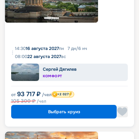
14:30
16 августа 2027
пн
7
дн
/
6
нч
08:00
22 августа 2027
вс
Сергей Дягилев
КОМФОРТ
93 717
₽
от
/чел
+2 027
105 300
₽
/чел
Выбрать круиз