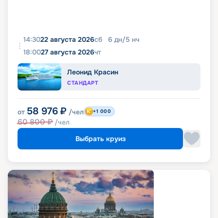
14:30
22 августа 2026
сб
6
дн
/
5
нч
18:00
27 августа 2026
чт
Леонид Красин
СТАНДАРТ
58 976
₽
от
/чел
+1 000
60 800
₽
/чел
Выбрать круиз