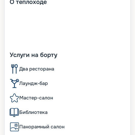
О
теплоходе
Услуги на борту
Два ресторана
Лаундж-бар
Мастер-салон
Библиотека
Панорамный салон