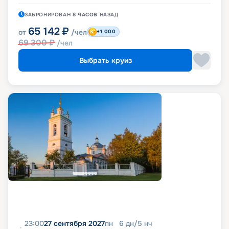
ЗАБРОНИРОВАН
8 ЧАСОВ
НАЗАД
65 142
₽
от
/чел
+1 000
69 300
₽
/чел
Выбрать круиз
23:00
27 сентября 2027
пн
6
дн
/
5
нч