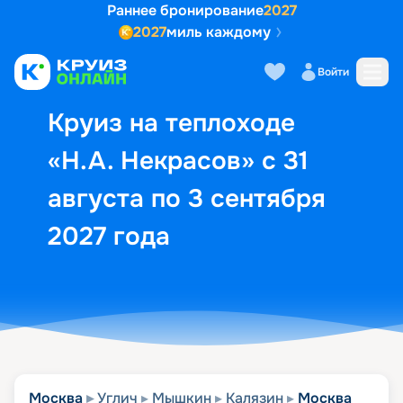
Раннее бронирование
2027
2027
миль каждому
Описание
Выбор кают
Маршрут и экск
Войти
Круиз на теплоходе
«Н.А. Некрасов» с 31
августа по 3 сентября
2027 года
Москва
Углич
Мышкин
Калязин
Москва