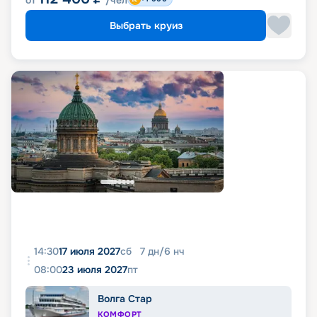
от
/чел
Выбрать круиз
14:30
17 июля 2027
сб
7
дн
/
6
нч
08:00
23 июля 2027
пт
Волга Стар
КОМФОРТ