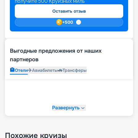
получите
500
Круизных миль
Оставить отзыв
+
500
Выгодные предложения от наших
партнеров
🏨
✈️
🚗
Отели
Авиабилеты
Трансферы
Развернуть
Похожие круизы