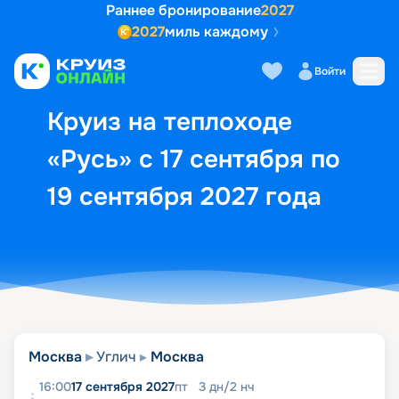
Раннее бронирование
2027
2027
миль каждому
Описание
Выбор кают
Маршрут и экск
Войти
Круиз на теплоходе
«Русь» с 17 сентября по
19 сентября 2027 года
Москва
Углич
Москва
16:00
17 сентября 2027
пт
3
дн
/
2
нч