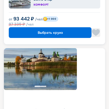
КОМФОРТ
93 442
₽
от
/чел
+1 000
97 335
₽
/чел
Выбрать круиз