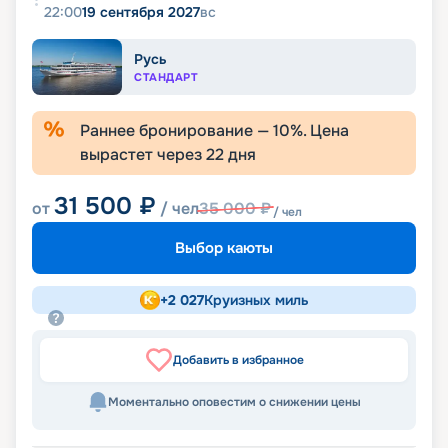
22:00
19 сентября 2027
вс
Русь
СТАНДАРТ
Раннее бронирование —
10
%. Цена
вырастет через
22
дня
31 500
₽
от
/ чел
35 000
₽
/ чел
Выбор каюты
+
2 027
Круизных миль
Добавить в избранное
Моментально оповестим о снижении цены