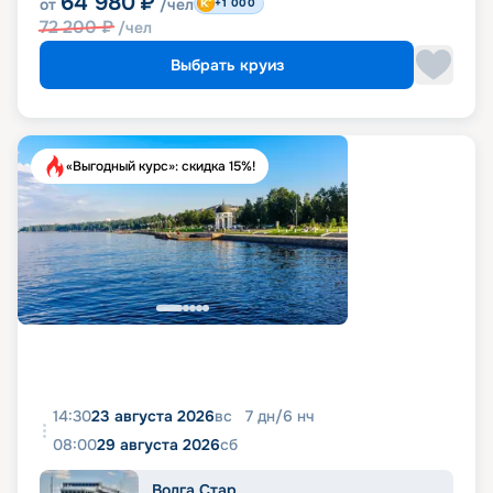
64 980
₽
от
/чел
+1 000
72 200
₽
/чел
Выбрать круиз
«Выгодный курс»: скидка 15%!
14:30
23 августа 2026
вс
7
дн
/
6
нч
08:00
29 августа 2026
сб
Волга Стар