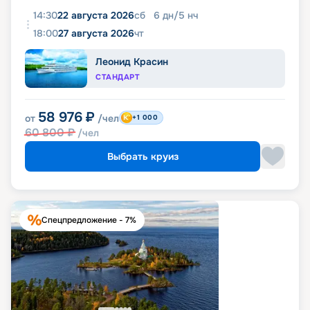
14:30
22 августа 2026
сб
6
дн
/
5
нч
18:00
27 августа 2026
чт
Леонид Красин
СТАНДАРТ
58 976
₽
от
/чел
+1 000
60 800
₽
/чел
Выбрать круиз
Спецпредложение - 7%