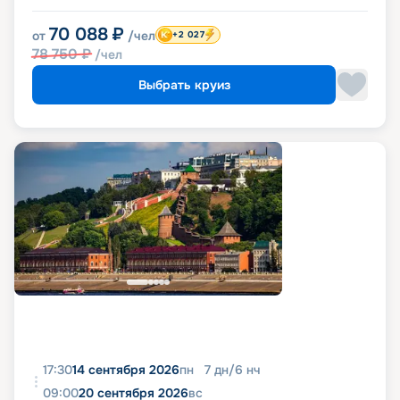
70 088
₽
от
/чел
+2 027
78 750
₽
/чел
Выбрать круиз
17:30
14 сентября 2026
пн
7
дн
/
6
нч
09:00
20 сентября 2026
вс