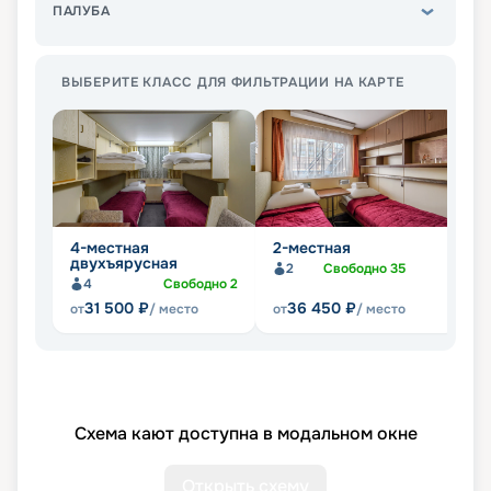
ПАЛУБА
ВЫБЕРИТЕ КЛАСС ДЛЯ ФИЛЬТРАЦИИ НА КАРТЕ
4-местная
2-местная
1
двухъярусная
2
Свободно
35
4
Свободно
2
31 500
₽
36 450
₽
от
/ место
от
/ место
от
Схема кают доступна в модальном окне
Открыть схему