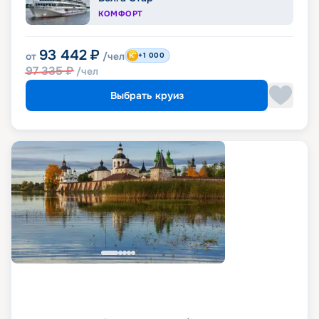
КОМФОРТ
93 442
₽
от
/чел
+1 000
97 335
₽
/чел
Выбрать круиз