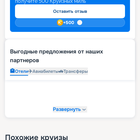
получите
500
Круизных миль
Оставить отзыв
+
500
Выгодные предложения от наших
партнеров
🏨
✈️
🚗
Отели
Авиабилеты
Трансферы
Развернуть
Похожие круизы