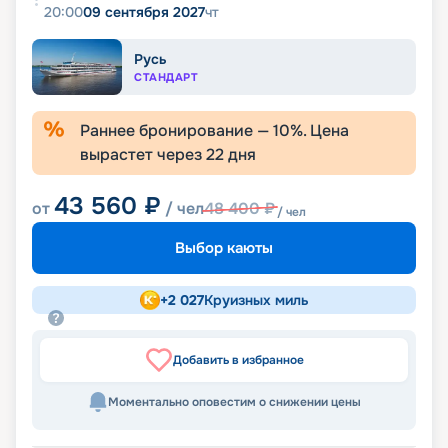
20:00
09 сентября 2027
чт
Русь
СТАНДАРТ
Раннее бронирование —
10
%. Цена
вырастет через
22
дня
43 560
₽
от
/ чел
48 400
₽
/ чел
Выбор каюты
+
2 027
Круизных миль
Добавить в избранное
Моментально оповестим о снижении цены