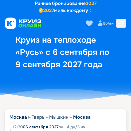
Раннее бронирование
2027
2027
миль каждому
Описание
Выбор кают
Маршрут и экск
Войти
Круиз на теплоходе
«Русь» с 6 сентября по
9 сентября 2027 года
Москва
Тверь
Мышкин
Москва
12:30
06 сентября 2027
пн
4
дн
/
3
нч