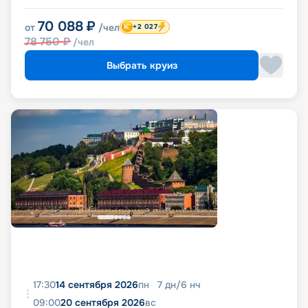
70 088
₽
от
/чел
+2 027
78 750
₽
/чел
Выбрать круиз
17:30
14 сентября 2026
пн
7
дн
/
6
нч
09:00
20 сентября 2026
вс