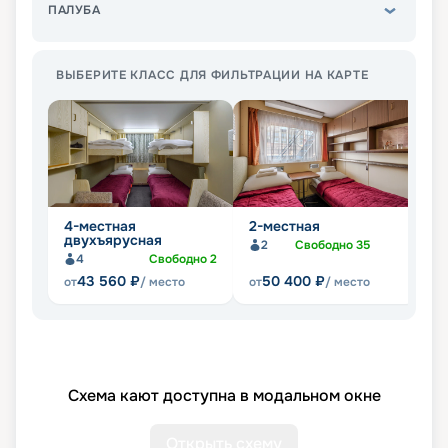
ПАЛУБА
ВЫБЕРИТЕ КЛАСС ДЛЯ ФИЛЬТРАЦИИ НА КАРТЕ
4-местная
2-местная
1
двухъярусная
2
Свободно
35
4
Свободно
2
43 560
₽
50 400
₽
от
/ место
от
/ место
от
Схема кают доступна в модальном окне
Открыть схему