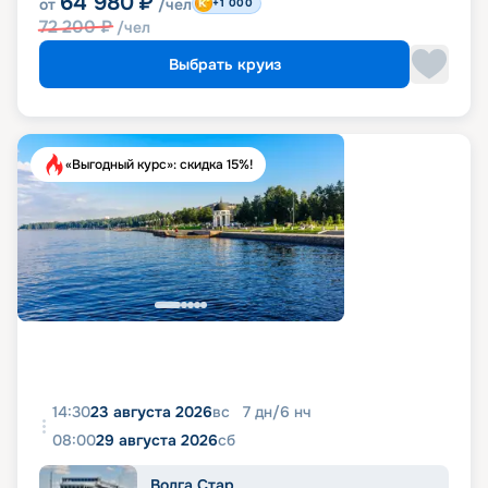
64 980
₽
от
/чел
+1 000
72 200
₽
/чел
Выбрать круиз
«Выгодный курс»: скидка 15%!
14:30
23 августа 2026
вс
7
дн
/
6
нч
08:00
29 августа 2026
сб
Волга Стар