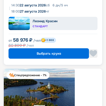
14:30
22 августа 2026
сб
6
дн
/
5
нч
18:00
27 августа 2026
чт
Леонид Красин
СТАНДАРТ
58 976
₽
от
/чел
+1 000
60 800
₽
/чел
Выбрать круиз
Спецпредложение - 7%